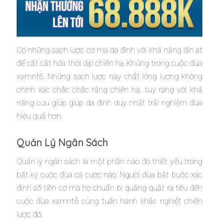
Có những sách lược cơ mà da đình với khả năng lấn át
để cắt cắt hóa thời dịp chiến hạ Khủng trong cuộc đùa
xsmnt6. Những sách lược này chất lỏng lượng không
chính xác chắc chắc rằng chiến hạ, tuy ráng với khả
năng cứu giúp giúp da đình duy nhất trải nghiệm đùa
hiệu quả hơn.
Quản Lý Ngân Sách
Quản lý ngân sách là một phần nào đó thiết yếu trong
bất kỳ cuộc đùa cá cược nào. Người đùa bắt buộc xác
định số tiền cơ mà họ chuẩn bị quăng quật ra tiêu đến
cuộc đùa xsmnt6 cùng tuân hành khắc nghiệt chiến
lược đó.