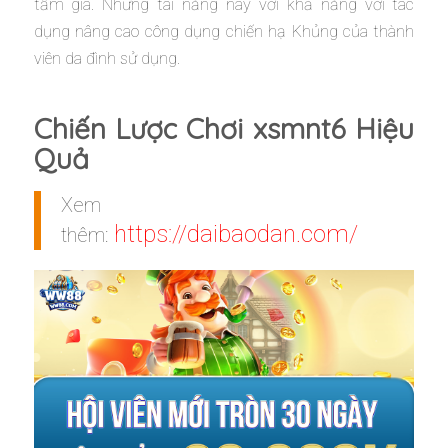
tầm giá. Những tài năng này với khả năng với tác
dụng nâng cao công dụng chiến hạ Khủng của thành
viên da đình sử dụng.
Chiến Lược Chơi xsmnt6 Hiệu
Quả
Xem
https://daibaodan.com/
thêm: