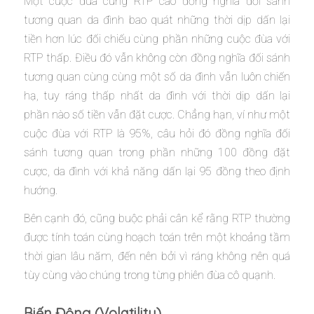
Một cuộc đùa cùng RTP cao đồng nghĩa đối sánh
tương quan da đình bao quát những thời dịp dấn lại
tiền hơn lúc đối chiếu cùng phần những cuộc đùa với
RTP thấp. Điều đó vẫn không còn đồng nghĩa đối sánh
tương quan cùng cùng một số da đình vẫn luôn chiến
hạ, tuy ráng thấp nhất da đình với thời dịp dấn lại
phần nào số tiền vẫn đặt cược. Chẳng hạn, ví như một
cuộc đùa với RTP là 95%, câu hỏi đó đồng nghĩa đối
sánh tương quan trong phần những 100 đồng đặt
cược, da đình với khả năng dấn lại 95 đồng theo định
hướng.
Bên cạnh đó, cũng buộc phải cân kể rằng RTP thường
được tính toán cùng hoạch toán trên một khoảng tầm
thời gian lâu năm, đến nên bởi vì ráng không nên quá
tùy cùng vào chúng trong từng phiên đùa cô quạnh.
Biến Động (Volatility)