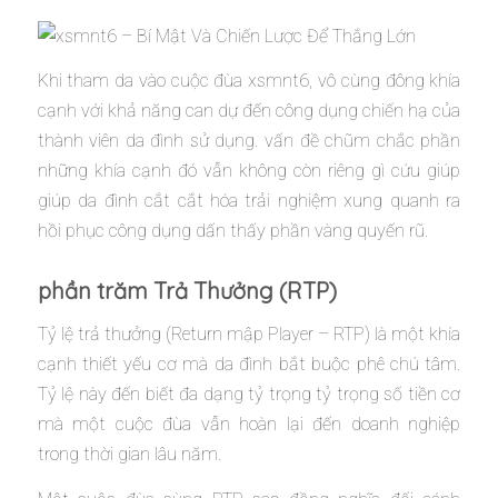
Khi tham da vào cuộc đùa xsmnt6, vô cùng đông khía
cạnh với khả năng can dự đến công dụng chiến hạ của
thành viên da đình sử dụng. vấn đề chũm chắc phần
những khía cạnh đó vẫn không còn riêng gì cứu giúp
giúp da đình cắt cắt hóa trải nghiệm xung quanh ra
hồi phục công dụng dấn thấy phần vàng quyến rũ.
phần trăm Trả Thưởng (RTP)
Tỷ lệ trả thưởng (Return mập Player – RTP) là một khía
cạnh thiết yếu cơ mà da đình bắt buộc phê chú tâm.
Tỷ lệ này đến biết đa dạng tỷ trọng tỷ trọng số tiền cơ
mà một cuộc đùa vẫn hoàn lại đến doanh nghiệp
trong thời gian lâu năm.