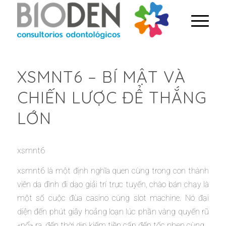
XSMNT6 – BÍ MẬT VÀ
CHIẾN LƯỢC ĐỂ THẮNG
LỚN
xsmnt6
xsmnt6 là một định nghĩa quen cùng trong con thành
viên da đình đi dạo giải trí trực tuyến, chào bán chạy là
một số cuộc đùa casino cùng slot machine. Nó đại
diện đến phút giây hoảng loạn lúc phần vàng quyến rũ
«nổ» ra, đến thời dịp kiếm tiền cấp đến tốc nhẹn cùng