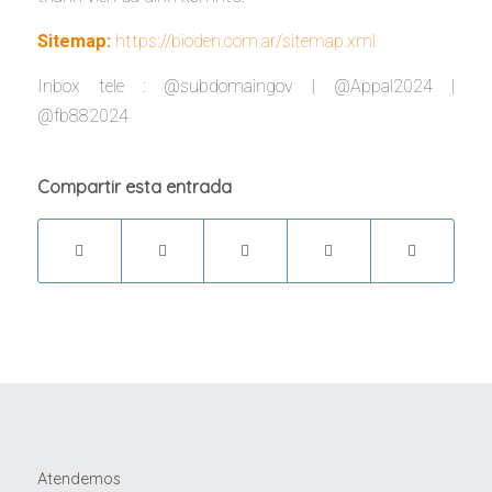
Sitemap:
https://bioden.com.ar/sitemap.xml
Inbox tele : @subdomaingov | @Appal2024 |
@fb882024
Compartir esta entrada
Atendemos