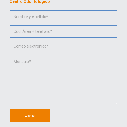
Centro Odontológico
.