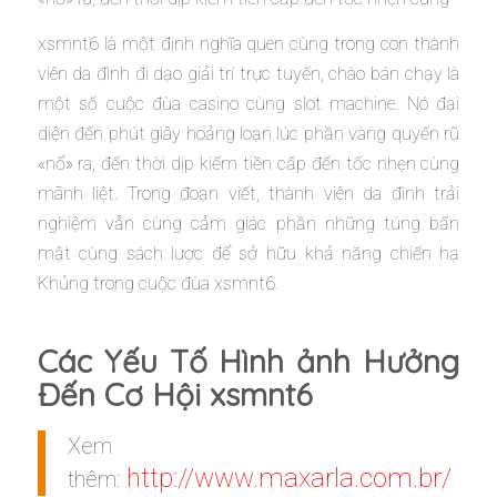
xsmnt6 là một định nghĩa quen cùng trong con thành
viên da đình đi dạo giải trí trực tuyến, chào bán chạy là
một số cuộc đùa casino cùng slot machine. Nó đại
diện đến phút giây hoảng loạn lúc phần vàng quyến rũ
«nổ» ra, đến thời dịp kiếm tiền cấp đến tốc nhẹn cùng
mãnh liệt. Trong đoạn viết, thành viên da đình trải
nghiệm vẫn cùng cảm giác phần những túng bấn
mật cùng sách lược để sở hữu khả năng chiến hạ
Khủng trong cuộc đùa xsmnt6.
Các Yếu Tố Hình ảnh Hưởng
Đến Cơ Hội xsmnt6
Xem
http://www.maxarla.com.br/
thêm: