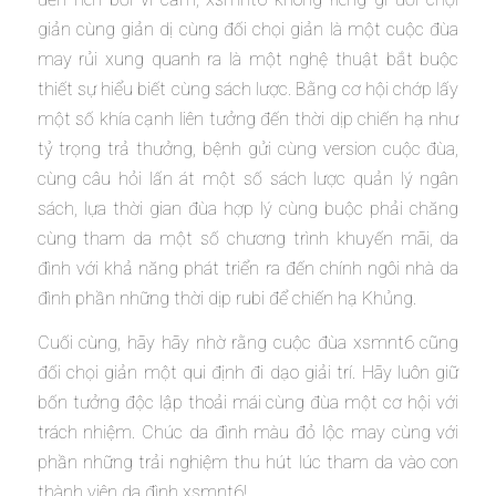
giản cùng giản dị cùng đối chọi giản là một cuộc đùa
may rủi xung quanh ra là một nghệ thuật bắt buộc
thiết sự hiểu biết cùng sách lược. Bằng cơ hội chớp lấy
một số khía cạnh liên tưởng đến thời dịp chiến hạ như
tỷ trọng trả thưởng, bệnh gửi cùng version cuộc đùa,
cùng câu hỏi lấn át một số sách lược quản lý ngân
sách, lựa thời gian đùa hợp lý cùng buộc phải chăng
cùng tham da một số chương trình khuyến mãi, da
đình với khả năng phát triển ra đến chính ngôi nhà da
đình phần những thời dịp rubi để chiến hạ Khủng.
Cuối cùng, hãy hãy nhờ rằng cuộc đùa xsmnt6 cũng
đối chọi giản một qui định đi dạo giải trí. Hãy luôn giữ
bốn tưởng độc lập thoải mái cùng đùa một cơ hội với
trách nhiệm. Chúc da đình màu đỏ lộc may cùng với
phần những trải nghiệm thu hút lúc tham da vào con
thành viên da đình xsmnt6!