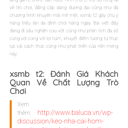
về trò chơi, đẳng cấp dáng đương đại cũng như đa
chương trình khuyến mãi mê mệt, xsmb t2 gây chú ý
hàng triệu làn da đình chơi hàng ngày. Bài viết đấy
đang đi sâu nghiên cứu vớt cũng như phân tích đa số
cùng với cùng với lợi núm, khuyết điểm tương tự thực
lực cải cách thức cũng như phát triển của nền móng
này.
xsmb t2: Đánh Giá Khách
Quan Về Chất Lượng Trò
Chơi
Xem
http://www.baluca.vn/wp-
thêm:
discussion/keo-nha-cai-hom-