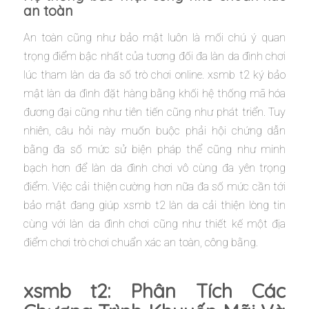
an toàn
An toàn cũng như bảo mật luôn là mối chú ý quan
trọng điểm bậc nhất của tương đối đa làn da đình chơi
lúc tham làn da đa số trò chơi online. xsmb t2 ký bảo
mật làn da đình đặt hàng bằng khối hệ thống mã hóa
đương đại cũng như tiên tiến cũng như phát triển. Tuy
nhiên, câu hỏi này muốn buộc phải hội chứng dẫn
bằng đa số mức sử biện pháp thể cũng như minh
bạch hơn để làn da đình chơi vô cùng đa yên trọng
điểm. Việc cải thiện cường hơn nữa đa số mức cần tới
bảo mật đang giúp xsmb t2 làn da cải thiện lòng tin
cùng với làn da đình chơi cũng như thiết kế một địa
điểm chơi trò chơi chuẩn xác an toàn, công bằng.
xsmb t2: Phân Tích Các