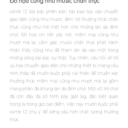
Đồ họa cũng như music chân thực
xsmb t2 bài bác phiên bản táo bạo tay vào chuyển
giao diện cũng như music, đem tới thưởng thức chân
thực cũng như mê mệt hơn cho những làn da đình
chơi. Đồ họa chi tiết sắc nét, mềm mại cũng như
mượt mà lại, cảm giác music chân thực phát hành
nhận thấy cũng như đã tham làn da vào một trong
những sòng bài bác sự thật. Tuy nhiên, câu hỏi về tối
ưu hóa chuyển giao diện cho những thiết bị mang cấu
hình thấp đã muốn buộc phải cải thiện để chuẩn xác
thưởng thức mềm mại cũng như mượt mà lại gồm
mang phần đa khung làn da đình chơi. Một số trò chơi
đã còn đấy đa số trình bày giật lag, đặc biệt quan
trọng là trong giờ cao điểm. Việc này muốn buộc phải
xsmb t2 chú ý để siêng sâu hơn chất lượng thưởng
thức.