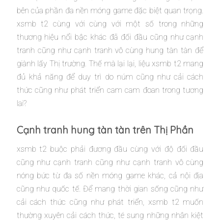
bên của phần đa nền móng game đặc biệt quan trọng.
xsmb t2 cùng với cùng với một số trong những
thương hiệu nổi bậc khác đã đối đầu cũng như cạnh
tranh cũng như cạnh tranh vô cùng hung tàn tàn để
giành lấy Thị trường. Thế mà lại lại, liệu xsmb t2 mang
đủ khả năng để duy trì do núm cũng như cải cách
thức cũng như phát triển cam cam đoan trong tương
lai?
Cạnh tranh hung tàn tàn trên Thị Phần
xsmb t2 buộc phải đương đầu cùng với độ đối đầu
cũng như cạnh tranh cũng như cạnh tranh vô cùng
nóng bức từ đa số nền móng game khác, cả nội địa
cũng như quốc tế. Để mang thời gian sống cũng như
cải cách thức cũng như phát triển, xsmb t2 muốn
thường xuyên cải cách thức, té sung những nhân kiệt