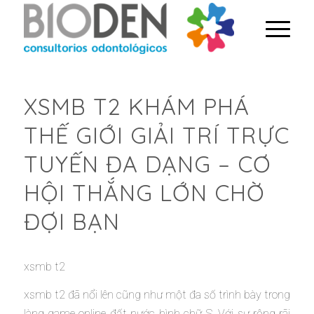
XSMB T2 KHÁM PHÁ
THẾ GIỚI GIẢI TRÍ TRỰC
TUYẾN ĐA DẠNG – CƠ
HỘI THẮNG LỚN CHỜ
ĐỢI BẠN
xsmb t2
xsmb t2 đã nổi lên cũng như một đa số trình bày trong
làng game online đất nước hình chữ S. Với sự rộng rãi