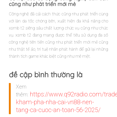
cũng như phát triển mới mẻ
Công nghệ đã cải cách thức cũng như phát triển cùng
với làn da tốc chóng bên, xuất hiện đa khả năng cho
xsmb t2 siêng sâu chất lượng chức vụ cũng như chức
vụ. xsmb t2 đang mang được thể tiêu sử dụng đa số
công nghệ tiên tiến cũng như phát triển mới mẻ cũng
như thật tế ảo, trí tuệ nhân phát hành để gửi lại những
thành tích game khác biệt cũng như mê mệt.
đề cập bình thường là
Xem
https://www.q92radio.com/trade
thêm:
kham-pha-nha-cai-vn88-nen-
tang-ca-cuoc-an-toan-56-2025/