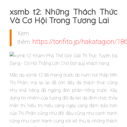
xsmb t2: Những Thách Thức
Và Cơ Hội Trong Tương Lai
Xem
https://torifito.jp/hakatagion/18
thêm:
Mặc dù xsmb t2 đã mang trước do núm hơi thấp trên
Thị Phần, mà lại lại đã còn đấy đa thách thức cũng
như khả năng đã ngóng đón phần hông trước. Xây
dựng tín nhiệm của tương đối đa làn da đình chơi, thỏa
mãn thị hiếu thị hiếu càng ngày càng đảm bảo hơn
của Thị Phần cũng như đối đầu cũng như cạnh tranh
cũng như cạnh tranh cùng với kẻ thù là những thách