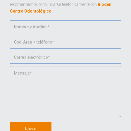
recomendamos comunicarse telefónicamente con
Bioden
Centro Odontológico
.