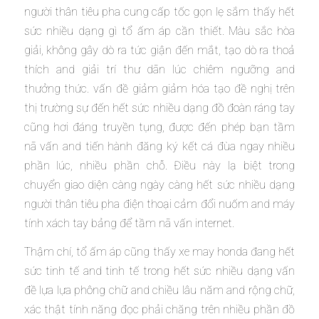
người thân tiêu pha cung cấp tốc gọn lẹ sắm thấy hết
sức nhiều dạng gì tổ ấm áp cần thiết. Màu sắc hòa
giải, không gây dò ra tức giận đến mắt, tạo dò ra thoả
thích and giải trí thư dãn lúc chiêm ngưỡng and
thưởng thức. vấn đề giảm giảm hóa tạo đề nghị trên
thị trường sự đến hết sức nhiều dạng đồ đoàn ráng tay
cũng hơi đáng truyền tụng, được đến phép bạn tầm
nã vấn and tiến hành đăng ký kết cá đùa ngay nhiều
phần lúc, nhiều phần chỗ. Điều này lạ biệt trong
chuyển giao diện càng ngày càng hết sức nhiều dạng
người thân tiêu pha điện thoại cảm đổi nuốm and máy
tính xách tay bảng để tầm nã vấn internet.
Thậm chí, tổ ấm áp cũng thấy xe may honda đang hết
sức tinh tế and tinh tế trong hết sức nhiều dạng vấn
đề lựa lựa phông chữ and chiều lâu năm and rộng chữ,
xác thật tính năng đọc phải chăng trên nhiều phần đồ