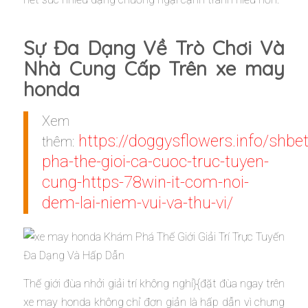
Sự Đa Dạng Về Trò Chơi Và
Nhà Cung Cấp Trên xe may
honda
Xem
https://doggysflowers.info/shb
thêm:
pha-the-gioi-ca-cuoc-truc-tuyen-
cung-https-78win-it-com-noi-
dem-lai-niem-vui-va-thu-vi/
Thế giới đùa nhởi giải trí không nghỉ}{đặt đùa ngay trên
xe may honda không chỉ đơn giản là hấp dẫn vì chưng