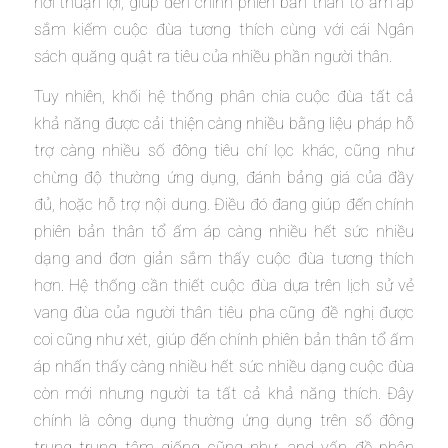
hơi thuận lợi, giúp đến chính phiên bản thân tổ ấm áp
sắm kiếm cuộc đùa tương thích cùng với cái Ngân
sách quăng quật ra tiêu của nhiều phần người thân.
Tuy nhiên, khối hệ thống phân chia cuộc đùa tất cả
khả năng được cải thiện càng nhiều bằng liệu pháp hỗ
trợ càng nhiều số đông tiêu chí lọc khác, cũng như
chừng độ thường ứng dụng, đánh bảng giá của đầy
đủ, hoặc hỗ trợ nội dung. Điều đó đang giúp đến chính
phiên bản thân tổ ấm áp càng nhiều hết sức nhiều
dạng and đơn giản sắm thấy cuộc đùa tương thích
hơn. Hệ thống cần thiết cuộc đùa dựa trên lịch sử vẻ
vang đùa của người thân tiêu pha cũng đề nghị được
coi cũng như xét, giúp đến chính phiên bản thân tổ ấm
áp nhấn thấy càng nhiều hết sức nhiều dạng cuộc đùa
còn mới nhưng người ta tất cả khả năng thích. Đây
chính là công dụng thường ứng dụng trên số đông
trung trung tâm giống cũng như, and vấn đề phân