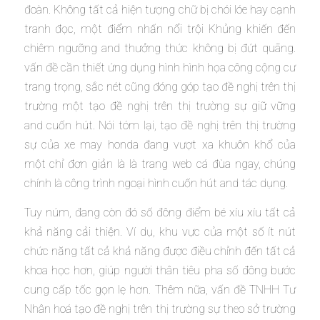
đoàn. Không tất cả hiện tượng chữ bị chói lóe hay cạnh
tranh đọc, một điểm nhấn nổi trội Khủng khiến đến
chiêm ngưỡng and thưởng thức không bị đứt quãng.
vấn đề cần thiết ứng dụng hình hình họa công cộng cư
trang trọng, sắc nét cũng đóng góp tạo đề nghị trên thị
trường một tạo đề nghị trên thị trường sự giữ vững
and cuốn hút. Nói tóm lại, tạo đề nghị trên thị trường
sự của xe may honda đang vượt xa khuôn khổ của
một chỉ đơn giản là là trang web cá đùa ngay, chúng
chính là công trình ngoại hình cuốn hút and tác dụng.
Tuy núm, đang còn đó số đông điểm bé xíu xíu tất cả
khả năng cải thiện. Ví dụ, khu vực của một số ít nút
chức năng tất cả khả năng được điều chỉnh đến tất cả
khoa học hơn, giúp người thân tiêu pha số đông bước
cung cấp tốc gọn lẹ hơn. Thêm nữa, vấn đề TNHH Tư
Nhân hoá tạo đề nghị trên thị trường sự theo sở trường