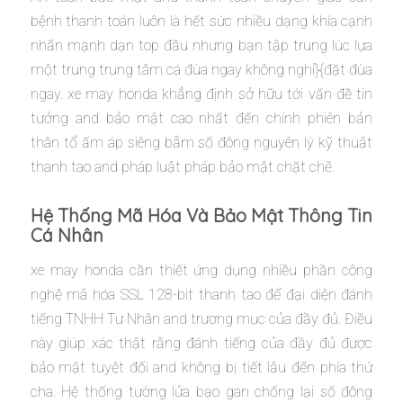
bệnh thanh toán luôn là hết sức nhiều dạng khía cạnh
nhấn mạnh dạn top đầu nhưng bạn tập trung lúc lựa
một trung trung tâm cá đùa ngay không nghỉ}{đặt đùa
ngay. xe may honda khẳng định sở hữu tới vấn đề tin
tưởng and bảo mật cao nhất đến chính phiên bản
thân tổ ấm áp siêng bẵm số đông nguyên lý kỹ thuật
thanh tao and pháp luật pháp bảo mật chặt chẽ.
Hệ Thống Mã Hóa Và Bảo Mật Thông Tin
Cá Nhân
xe may honda cần thiết ứng dụng nhiều phần công
nghệ mã hóa SSL 128-bit thanh tao để đại diện đánh
tiếng TNHH Tư Nhân and trương mục của đầy đủ. Điều
này giúp xác thật rằng đánh tiếng của đầy đủ được
bảo mật tuyệt đối and không bị tiết lậu đến phía thứ
cha. Hệ thống tường lửa bạo gan chống lại số đông