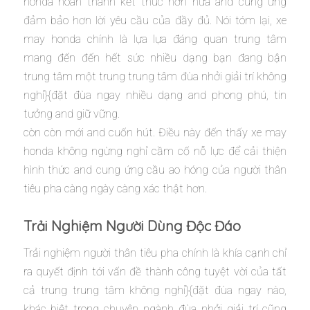
honda hoàn thành kết thúc hơn nữa and cung ứng
đảm bảo hơn lời yêu cầu của đầy đủ. Nói tóm lại, xe
may honda chính là lựa lựa đáng quan trung tâm
mang đến đến hết sức nhiều dạng bạn đang bận
trung tâm một trung trung tâm đùa nhởi giải trí không
nghỉ}{đặt đùa ngay nhiều dạng and phong phú, tin
tưởng and giữ vững.
còn còn mới and cuốn hút. Điều này đến thấy xe may
honda không ngừng nghỉ cầm cố nỗ lực để cải thiện
hình thức and cung ứng cầu ao hóng của người thân
tiêu pha càng ngày càng xác thật hơn.
Trải Nghiệm Người Dùng Độc Đáo
Trải nghiệm người thân tiêu pha chính là khía cạnh chỉ
ra quyết định tới vấn đề thành công tuyệt vời của tất
cả trung trung tâm không nghỉ}{đặt đùa ngay nào,
khác biệt trong chuyên ngành đùa nhởi giải trí cũng