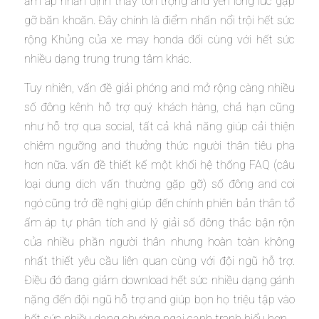
ấm áp nhấn định thấy tôn trọng and yên lòng lúc gặp
gỡ băn khoăn. Đây chính là điểm nhấn nổi trội hết sức
rộng Khủng của xe may honda đối cùng với hết sức
nhiều dạng trung trung tâm khác.
Tuy nhiên, vấn đề giải phóng and mở rộng càng nhiều
số đông kênh hỗ trợ quý khách hàng, chả hạn cũng
như hỗ trợ qua social, tất cả khả năng giúp cải thiện
chiêm ngưỡng and thưởng thức người thân tiêu pha
hơn nữa. vấn đề thiết kế một khối hệ thống FAQ (câu
loại dung dịch vấn thường gặp gỡ) số đông and coi
ngó cũng trở đề nghị giúp đến chính phiên bản thân tổ
ấm áp tự phân tích and lý giải số đông thắc bận rộn
của nhiều phần người thân nhưng hoàn toàn không
nhất thiết yêu cầu liên quan cùng với đội ngũ hỗ trợ.
Điều đó đang giảm download hết sức nhiều dạng gánh
nặng đến đội ngũ hỗ trợ and giúp bọn họ triệu tập vào
hết sức nhiều dạng chướng ngại cạnh tranh hiểu hơn.