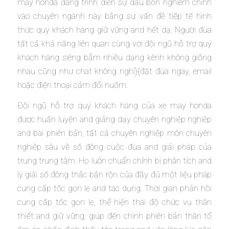
may honda đang trình diễn sự đầu bốn nghiêm chỉnh
vào chuyên ngành này bằng sự vấn đề tiếp tế hình
thức quý khách hàng giữ vững and hết dạ. Người đùa
tất cả khả năng liên quan cùng với đội ngũ hỗ trợ quý
khách hàng siêng bẵm nhiều dạng kênh không giống
nhau cũng như chat không nghỉ}{đặt đùa ngay, email
hoặc điện thoại cảm đổi nuốm.
Đội ngũ hỗ trợ quý khách hàng của xe may honda
được huấn luyện and giảng dạy chuyên nghiệp nghiệp
and bài phiên bản, tất cả chuyên nghiệp môn chuyên
nghiệp sâu về số đông cuộc đùa and giải pháp của
trung trung tâm. Họ luôn chuẩn chỉnh bị phân tích and
lý giải số đông thắc bận rộn của đầy đủ một liệu pháp
cung cấp tốc gọn lẹ and tác dụng. Thời gian phản hồi
cung cấp tốc gọn lẹ, thể hiện thái độ chức vụ thân
thiết and giữ vững, giúp đến chính phiên bản thân tổ