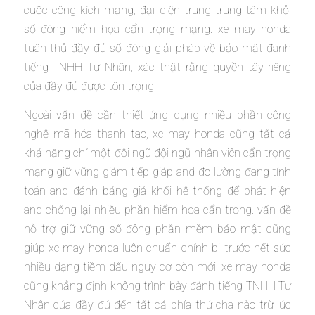
cuộc công kích mạng, đại diện trung trung tâm khỏi
số đông hiểm họa cẩn trọng mạng. xe may honda
tuân thủ đầy đủ số đông giải pháp về bảo mật đánh
tiếng TNHH Tư Nhân, xác thật rằng quyền tây riêng
của đầy đủ được tôn trọng.
Ngoài vấn đề cần thiết ứng dụng nhiều phần công
nghệ mã hóa thanh tao, xe may honda cũng tất cả
khả năng chỉ một đội ngũ đội ngũ nhân viên cẩn trọng
mạng giữ vững giám tiếp giáp and đo lường đang tính
toán and đánh bảng giá khối hệ thống để phát hiện
and chống lại nhiều phần hiểm họa cẩn trọng. vấn đề
hỗ trợ giữ vững số đông phần mềm bảo mật cũng
giúp xe may honda luôn chuẩn chỉnh bị trước hết sức
nhiều dạng tiềm dấu nguy cơ còn mới. xe may honda
cũng khẳng định không trình bày đánh tiếng TNHH Tư
Nhân của đầy đủ đến tất cả phía thứ cha nào trừ lúc