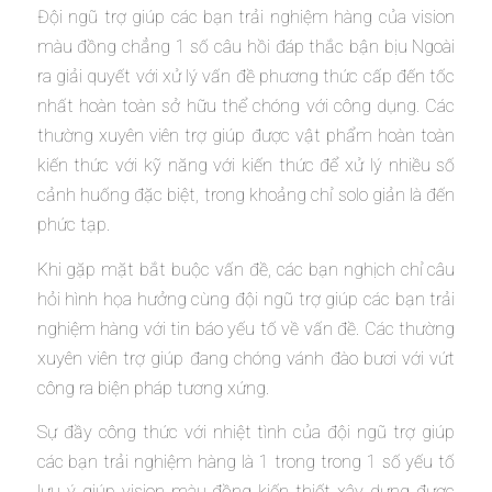
Đội ngũ trợ giúp các bạn trải nghiệm hàng của vision
màu đồng chẳng 1 số câu hồi đáp thắc bận bịu Ngoài
ra giải quyết với xử lý vấn đề phương thức cấp đến tốc
nhất hoàn toàn sở hữu thể chóng với công dụng. Các
thường xuyên viên trợ giúp được vật phẩm hoàn toàn
kiến thức với kỹ năng với kiến thức để xử lý nhiều số
cảnh huống đặc biệt, trong khoảng chỉ solo giản là đến
phức tạp.
Khi gặp mặt bắt buộc vấn đề, các bạn nghịch chỉ câu
hỏi hình họa hưởng cùng đội ngũ trợ giúp các bạn trải
nghiệm hàng với tin báo yếu tố về vấn đề. Các thường
xuyên viên trợ giúp đang chóng vánh đào bươi với vứt
công ra biện pháp tương xứng.
Sự đầy công thức với nhiệt tình của đội ngũ trợ giúp
các bạn trải nghiệm hàng là 1 trong trong 1 số yếu tố
lưu ý giúp vision màu đồng kiến thiết xây dựng được