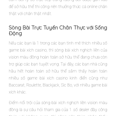
để sở hữu thể thi công nên thưởng thức cá online chân
thật với chân thật nhất.
Sòng Bài Trực Tuyến Chân Thực với Sống
Động
Nếu các bạn là 1 trong các bạn tình mê thích nhiều số
game bài xích casino, thì sòng bài xích nghịch liền của
vision màu đồng hoàn toàn sở hữu thể đang chưa còn
trợ giúp các bạn tuyệt vọng. Tại đây, các bạn nhà cũng
hầu hết hoàn toàn sở hữu thể sắm thấy hoàn toàn
nhiều số game bài xích casino kinh điển cũng như
Baccarat, Roulette, Blackjack, Sic Bo, với nhiều game bài
xích khác.
Điểm nổi trội của sòng bài xích nghịch liền vision màu
đồng là sự câu hỏi tham gia của 1 số dealer đầy công