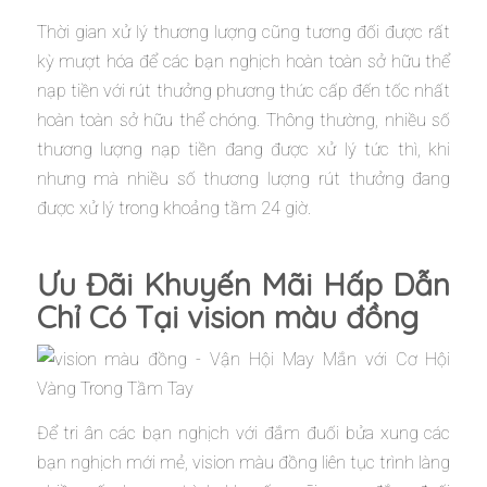
Thời gian xử lý thương lượng cũng tương đối được rất
kỳ mượt hóa để các bạn nghịch hoàn toàn sở hữu thể
nạp tiền với rút thưởng phương thức cấp đến tốc nhất
hoàn toàn sở hữu thể chóng. Thông thường, nhiều số
thương lượng nạp tiền đang được xử lý tức thì, khi
nhưng mà nhiều số thương lượng rút thưởng đang
được xử lý trong khoảng tầm 24 giờ.
Ưu Đãi Khuyến Mãi Hấp Dẫn
Chỉ Có Tại vision màu đồng
Để tri ân các bạn nghịch với đắm đuối bửa xung các
bạn nghịch mới mẻ, vision màu đồng liên tục trình làng