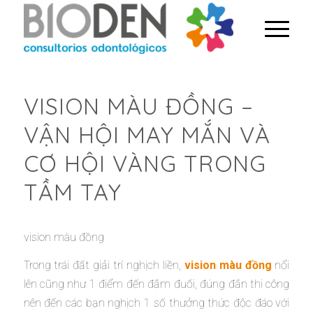
VISION MÀU ĐỒNG –
VẬN HỘI MAY MẮN VÀ
CƠ HỘI VÀNG TRONG
TẦM TAY
vision màu đồng
Trong trái đất giải trí nghịch liền,
vision màu đồng
nổi
lên cũng như 1 điểm đến đắm đuối, đúng đắn thi công
nên đến các bạn nghịch 1 số thưởng thức độc đáo với