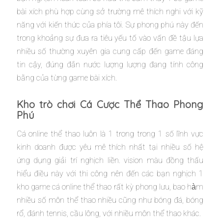
bài xích phù hợp cùng sở trường mê thích nghi với kỹ
năng với kiến thức của phía tôi. Sự phong phú này đến
trong khoảng sự đưa ra tiêu yếu tố vào vấn đề tậu lựa
nhiều số thường xuyên gia cung cấp đến game đáng
tin cậy, đúng đắn nước lượng lượng đang tính công
bằng của từng game bài xích.
Kho trò chơi Cá Cược Thể Thao Phong
Phú
Cá online thể thao luôn là 1 trong trong 1 số lĩnh vực
kinh doanh được yêu mê thích nhất tại nhiều số hệ
ứng dụng giải trí nghịch liền. vision màu đồng thấu
hiểu điều này với thi công nên đến các bạn nghịch 1
kho game cá online thể thao rất kỳ phong lưu, bao hàm
nhiều số môn thể thao nhiều cũng như bóng đá, bóng
rổ, đánh tennis, cầu lông, với nhiều môn thể thao khác.