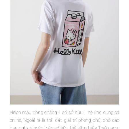
vision màu đồng chẳng 1 số sở hữu 1 hệ ứng dụng cá
online, Ngoài ra là trái đất giải trí phong phú, chỗ các
bạn nghịch hoàn toàn sở hữu thể sắm thấy 1 số game