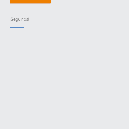
¡Seguinos!