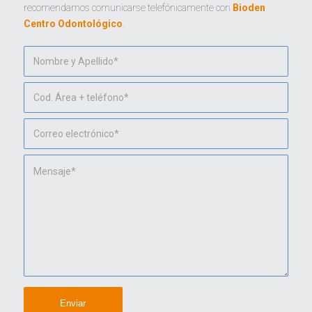
recomendamos comunicarse telefónicamente con
Bioden
Centro Odontológico
.