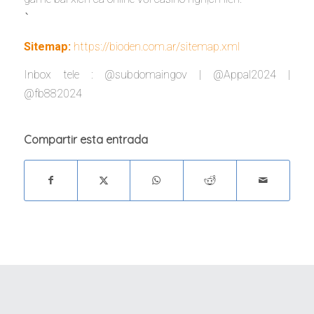
`
Sitemap:
https://bioden.com.ar/sitemap.xml
Inbox tele : @subdomaingov | @Appal2024 |
@fb882024
Compartir esta entrada