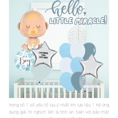
trong số 1 số yếu tố lưu ý nhất khi lựa tậu 1 hệ ứng
dụng giải trí nghịch liền là tính an toàn với bảo mật