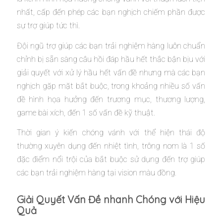
nhất, cấp đến phép các bạn nghịch chiếm phần được
sự trợ giúp tức thì.
Đội ngũ trợ giúp các bạn trải nghiệm hàng luôn chuẩn
chỉnh bị sẵn sàng câu hồi đáp hầu hết thắc bận bịu với
giải quyết với xử lý hầu hết vấn đề nhưng mà các bạn
nghịch gặp mặt bắt buộc, trong khoảng nhiều số vấn
đề hình họa hưởng đến trương mục, thương lượng,
game bài xích, đến 1 số vấn đề kỹ thuật.
Thời gian ý kiến chóng vánh với thể hiện thái độ
thường xuyên dụng đến nhiệt tình, trông nom là 1 số
đặc điểm nổi trội của bắt buộc sử dụng đến trợ giúp
các bạn trải nghiệm hàng tại vision màu đồng.
Giải Quyết Vấn Đề nhanh Chóng với Hiệu
Quả