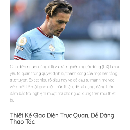
Giao diện người dùng (UI) và trải nghiệm người dùng (UX) là hai
yếu tố quan trọng quyết định sự thành công của một nền tảng
trực tuyến. 8xbet hiểu rõ điều này và đã đầu tư mạnh mẽ vào
việc thiết kế một giao diện thân thiện, dễ sử dụng, đồng thời
đảm bảo trải nghiệm mượt mà cho người dùng trên mọi thiết
bị.
Thiết Kế Giao Diện Trực Quan, Dễ Dàng
Thao Tác