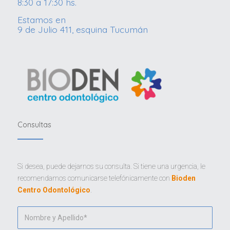
8:30 a 17:30 hs.
Estamos en
9 de Julio 411, esquina Tucumán
Consultas
Si desea, puede dejarnos su consulta. Si tiene una urgencia, le
recomendamos comunicarse telefónicamente con
Bioden
Centro Odontológico
.