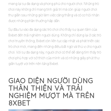
mang lại sự đa dạng và phong phú cho người chơi. Những trò
chơi này không chỉ mang tính giải trí mà còn giúp người chơi
thư giãn sau những giờ làm việc căng thẳng và có cơ hội nhận
được những phần thưởng hấp dẫn.
Sự đầu tư vào đa dạng các trò chơi cho thấy sự quan tâm của
8xbet đến trải nghiệm người dùng. Không chỉ dừng lại ở các trò
chơi truyền thống, 8xbet còn liên tục cập nhật và phát triển các
trò chơi mới, mang đến những điều bất ngờ và thú vị cho người
chơi. Với sự đa dạng này, người chơi có thể dễ dàng tìm thấy trò
chơi phù hợp với sở thích của mình và có những giây phút thư
giãn tuyệt vời trên nền tảng 8xbet.
GIAO DIỆN NGƯỜI DÙNG
THÂN THIỆN VÀ TRẢI
NGHIỆM MƯỢT MÀ TRÊN
8XBET