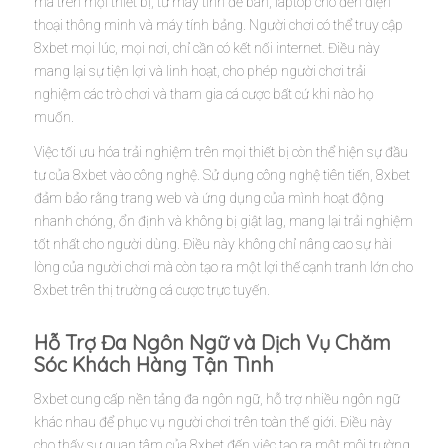
mà trên mọi thiết bị, từ máy tính để bàn, laptop cho đến điện
thoại thông minh và máy tính bảng. Người chơi có thể truy cập
8xbet mọi lúc, mọi nơi, chỉ cần có kết nối internet. Điều này
mang lại sự tiện lợi và linh hoạt, cho phép người chơi trải
nghiệm các trò chơi và tham gia cá cược bất cứ khi nào họ
muốn.
Việc tối ưu hóa trải nghiệm trên mọi thiết bị còn thể hiện sự đầu
tư của 8xbet vào công nghệ. Sử dụng công nghệ tiên tiến, 8xbet
đảm bảo rằng trang web và ứng dụng của mình hoạt động
nhanh chóng, ổn định và không bị giật lag, mang lại trải nghiệm
tốt nhất cho người dùng. Điều này không chỉ nâng cao sự hài
lòng của người chơi mà còn tạo ra một lợi thế cạnh tranh lớn cho
8xbet trên thị trường cá cược trực tuyến.
Hỗ Trợ Đa Ngôn Ngữ và Dịch Vụ Chăm
Sóc Khách Hàng Tận Tình
8xbet cung cấp nền tảng đa ngôn ngữ, hỗ trợ nhiều ngôn ngữ
khác nhau để phục vụ người chơi trên toàn thế giới. Điều này
cho thấy sự quan tâm của 8xbet đến việc tạo ra một môi trường