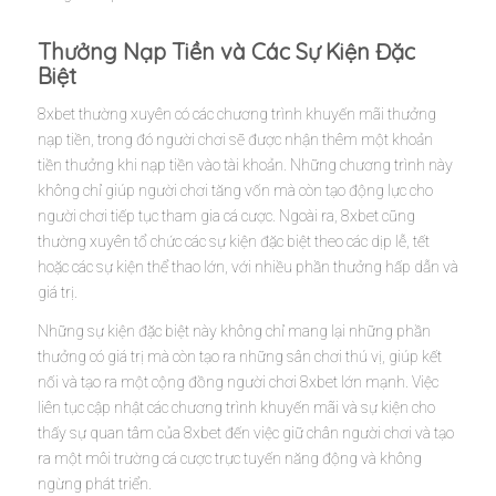
Thưởng Nạp Tiền và Các Sự Kiện Đặc
Biệt
8xbet thường xuyên có các chương trình khuyến mãi thưởng
nạp tiền, trong đó người chơi sẽ được nhận thêm một khoản
tiền thưởng khi nạp tiền vào tài khoản. Những chương trình này
không chỉ giúp người chơi tăng vốn mà còn tạo động lực cho
người chơi tiếp tục tham gia cá cược. Ngoài ra, 8xbet cũng
thường xuyên tổ chức các sự kiện đặc biệt theo các dịp lễ, tết
hoặc các sự kiện thể thao lớn, với nhiều phần thưởng hấp dẫn và
giá trị.
Những sự kiện đặc biệt này không chỉ mang lại những phần
thưởng có giá trị mà còn tạo ra những sân chơi thú vị, giúp kết
nối và tạo ra một cộng đồng người chơi 8xbet lớn mạnh. Việc
liên tục cập nhật các chương trình khuyến mãi và sự kiện cho
thấy sự quan tâm của 8xbet đến việc giữ chân người chơi và tạo
ra một môi trường cá cược trực tuyến năng động và không
ngừng phát triển.