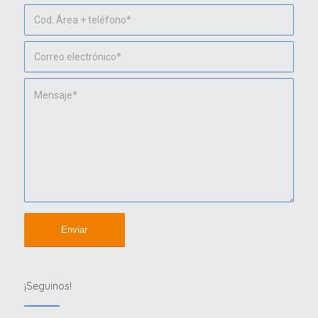
¡Seguinos!