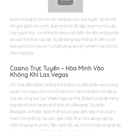
8xbet không chỉ là một nền tảng cá cược trực tuyến; đó là một
thế giới giải trí thu nhỏ, được thiết kế để đáp ứng mọi nhu cầu
của người chơi, từ những trò casino cổ điển cho đến những trận
cá cược thể thao nảy lửa. Sự đa dạng này không chỉ đến từ số
lượng trò chơi mà còn từ chất lượng và trải nghiệm mà mỗi trò
chơi mang lại.
Casino Trực Tuyến – Hòa Mình Vào
Không Khí Las Vegas
Khi nhắc đến 8xbet, không thể không nói đến phần casino trực
tuyến, nơi người chơi có thể hòa mình vào không khí sôi động
của các sòng bạc Las Vegas ngay tại nhà. 8xbet cung cấp hàng
loạt các trò chơi casino phổ biến như Baccarat, Roulette,
Blackjack và Poker, được thiết kế với giao diện đẹp mắt và âm
thanh sống động, tạo cảm giác chân thực như đang ngồi tại
một sòng bạc thực thụ. Bên cạnh đó, các trò chơi slot cũng rất đa