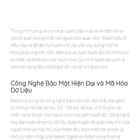
Trong thị trường cá cược trực tuyến, bảo mật và an toàn là hai
yếu tố quan trọng nhất mà người chơi quan tâm. 8xbet hiểu rõ
điều này và đã đầu tư mạnh mẽ vào việc xây dựng một hệ
thống bảo mật tiên tiến, đảm bảo an toàn tuyệt đối cho thông tin
cá nhân và tài khoản của người chơi. Sự minh bạch và uy tín là
cam kết hàng đầu của 8xbet đối với tất cả người chơi.
Công Nghệ Bảo Mật Hiện Đại và Mã Hóa
Dữ Liệu
8xbet sử dụng các công nghệ bảo mật hiện đại nhất, bao gồm
hệ thống mã hóa dữ liệu SSL 128-bit, để bảo vệ thông tin cá
nhân và tài khoản của người chơi một cách tuyệt đối. Công nghệ
này đảm bảo rằng mọi dữ liệu được truyền tải giữa máy tính của
người chơi và máy chủ của 8xbet đều được mã hóa và bảo vệ
khỏi sự xâm nhập của hacker. Ngoài ra, 8xbet cũng thường