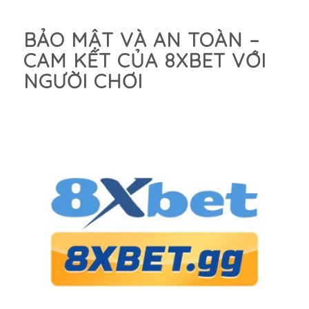
BẢO MẬT VÀ AN TOÀN –
CAM KẾT CỦA 8XBET VỚI
NGƯỜI CHƠI