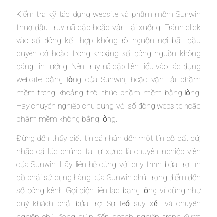
Kiểm tra kỹ tác đụng website và phầm mềm Sunwin
thuở đầu truy nã cập hoặc vận tải xuống. Tránh click
vào số đông kết hợp không rõ nguồn nơi bắt đầu
duyên cớ hoặc trong khoảng số đông nguồn không
đáng tin tưởng. Nên truy nã cập liên tiểu vào tác đụng
website bằng lòng của Sunwin, hoặc vận tải phầm
mềm trong khoảng thôi thúc phầm mềm bằng lòng.
Hãy chuyên nghiệp chú cùng với số đông website hoặc
phầm mềm không bằng lòng.
Đừng đến thấy biết tin cá nhân đến một tín đồ bất cứ,
nhắc cả lúc chúng ta tự xưng là chuyên nghiệp viên
của Sunwin. Hãy liên hệ cùng với quy trình bửa trợ tín
đồ phải sử dụng hàng của Sunwin chú trọng điểm đến
số đông kênh Gọi điện liên lạc bằng lòng ví cũng như
quý khách phải bửa trợ. Sự teó suy xét và chuyên
nghiệp chú đang giúp đến doanh nghiệp tránh được