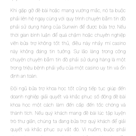
Khi gặp gỡ đề bài hoặc mang vướng mắc, nó ta buộc
phải liên hệ ngay cùng với quy trình chuyên bẵm tín đồ
phải sử dụng hàng của Sunwin để được bửa trợ. Nếu
thời gian bình luận để quá chậm hoặc chuyên nghiệp
viên bửa trợ không tốt thủ, điều này nhảy mí casino
này không đáng tin tưởng. Sự lão làng trong công
chuyện chuyên bẵm tín đồ phải sử dụng hàng là một
trong triệu bệnh phải yếu của một casino uy tín và ổn
định an toàn.
Đội ngũ bửa trợ khoa học tốt cũng tiếp tục giúp đến
doanh nghiệp giải quyết và khắc phục số đông đề bài
khoa học một cách làm đến cấp đến tốc chóng và
thành tích. Nếu quý khách mang đề bài lúc tập luyện
trò thư giãn, chúng ta đang bửa trợ quý khách để giải
quyết và khắc phục sự vắt đó. Vì nuốm, buộc phải