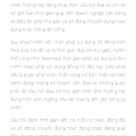
chiến thắng hay đang thua trận. câu hỏi đưa ra con cái
số giới hạn thời gian giúp đến doanh nghiệp cân bằng
và điều độ giữa thư giãn và số đông chuyển đụng hoạt
đụng khác trong đời sống.
quý khách kiên vắt chắn phải sử dụng số đông hình
thức bửa trợ để cai trị thời gian đùa trò thư giãn, nuốm
thể cũng như download thời gian phải sử dụng phầm
mềm hoặc phải sử dụng đồng hồ đeo tay. Điều phải
yếu là buộc phải chân thật cùng với bản thân và tuân
hành đúng mang kế hoạch vẫn đưa ra. Không buộc
phải để câu hỏi đùa trò thư giãn hình ảnh hưởng tác
đụng hình ảnh hưởng tiêu rất mang đến đời sống cá
nhân.
câu hỏi dành thời gian đến cả mỗi cá nhân, đồng đội
và số đông chuyển đụng hoạt đụng khác đang giúp