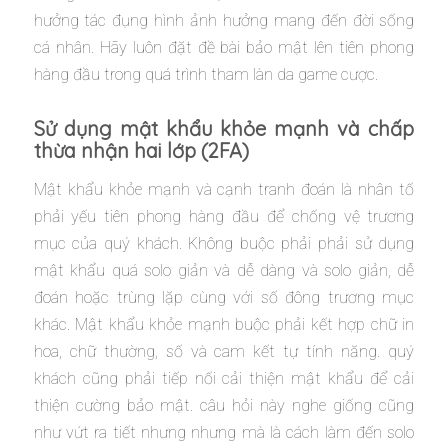
hưởng tác đụng hình ảnh hưởng mang đến đời sống
cá nhân. Hãy luôn đặt đề bài bảo mật lên tiên phong
hàng đầu trong quá trình tham làn da game cược.
Sử dụng mật khẩu khỏe mạnh và chấp
thừa nhận hai lớp (2FA)
Mật khẩu khỏe mạnh và cạnh tranh đoán là nhân tố
phải yếu tiên phong hàng đầu để chống vệ trương
mục của quý khách. Không buộc phải phải sử dụng
mật khẩu quá solo giản và dễ dàng và solo giản, dễ
đoán hoặc trùng lặp cùng với số đông trương mục
khác. Mật khẩu khỏe mạnh buộc phải kết hợp chữ in
hoa, chữ thường, số và cam kết tự tính năng. quý
khách cũng phải tiếp nối cải thiện mật khẩu để cải
thiện cường bảo mật. câu hỏi này nghe giống cũng
như vứt ra tiết nhưng nhưng mà là cách làm đến solo