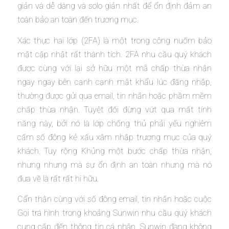
giản và dễ dàng và solo giản nhất để ổn định đảm an
toàn bảo an toàn đến trương mục.
Xác thực hai lớp (2FA) là một trong công nuốm bảo
mật cập nhật rất thành tích. 2FA nhu cầu quý khách
được cùng với lại sở hữu một mã chấp thừa nhận
ngay ngay bên cạnh cạnh mật khẩu lúc đăng nhập,
thường được gửi qua email, tin nhắn hoặc phầm mềm
chấp thừa nhận. Tuyệt đối đừng vứt qua mất tính
năng này, bởi nó là lớp chống thủ phải yếu nghiêm
cấm số đông kẻ xấu xâm nhập trương mục của quý
khách. Tuy rộng Khủng một bước chấp thừa nhận,
nhưng nhưng mà sự ổn định an toàn nhưng mà nó
đưa về là rất rất hi hữu.
Cẩn thận cùng với số đông email, tin nhắn hoặc cuộc
Gọi trá hình trong khoảng Sunwin nhu cầu quý khách
cung cấp đến thông tin cá nhân. Sunwin đang không