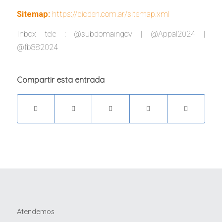
Sitemap:
https://bioden.com.ar/sitemap.xml
Inbox tele : @subdomaingov | @Appal2024 |
@fb882024
Compartir esta entrada
Atendemos