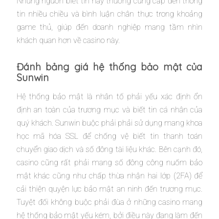
Những nguồn biết tin này thường cung cấp đến thông
tin nhiều chiều và bình luận chân thực trong khoảng
game thủ, giúp đến doanh nghiệp mang tầm nhìn
khách quan hơn về casino này.
Đánh bảng giá hệ thống bảo mật của
Sunwin
Hệ thống bảo mật là nhân tố phải yếu xác định ổn
định an toàn của trương mục và biết tin cá nhân của
quý khách. Sunwin buộc phải phải sử dụng mang khoa
học mã hóa SSL để chống vệ biết tin thanh toán
chuyển giao dịch và số đông tài liệu khác. Bên cạnh đó,
casino cũng rất phải mang số đông công nuốm bảo
mật khác cũng như chấp thừa nhận hai lớp (2FA) để
cải thiện quyện lực bảo mật an ninh đến trương mục.
Tuyệt đối không buộc phải đùa ở những casino mang
hệ thống bảo mật yếu kém, bởi điều này đang làm đến