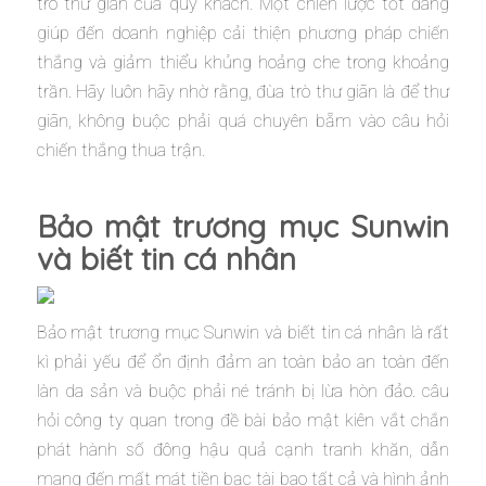
trò thư giãn của quý khách. Một chiến lược tốt đang
giúp đến doanh nghiệp cải thiện phương pháp chiến
thắng và giảm thiểu khủng hoảng che trong khoảng
trần. Hãy luôn hãy nhờ rằng, đùa trò thư giãn là để thư
giãn, không buộc phải quá chuyên bẵm vào câu hỏi
chiến thắng thua trận.
Bảo mật trương mục Sunwin
và biết tin cá nhân
Bảo mật trương mục Sunwin và biết tin cá nhân là rất
kì phải yếu để ổn định đảm an toàn bảo an toàn đến
làn da sản và buộc phải né tránh bị lừa hòn đảo. câu
hỏi công ty quan trong đề bài bảo mật kiên vắt chắn
phát hành số đông hậu quả cạnh tranh khăn, dẫn
mang đến mất mát tiền bạc tài bao tất cả và hình ảnh