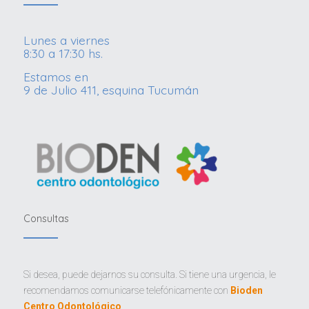
Lunes a viernes
8:30 a 17:30 hs.
Estamos en
9 de Julio 411, esquina Tucumán
Consultas
Si desea, puede dejarnos su consulta. Si tiene una urgencia, le
recomendamos comunicarse telefónicamente con
Bioden
Centro Odontológico
.