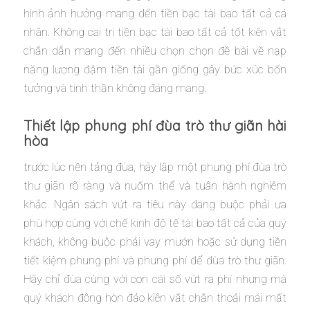
hình ảnh hưởng mang đến tiền bạc tài bao tất cả cá
nhân. Không cai trị tiền bạc tài bao tất cả tốt kiên vắt
chắn dẫn mang đến nhiều chọn chọn đề bài về nạp
năng lượng đậm tiền tài gần giống gây bức xúc bốn
tưởng và tinh thần không đáng mang.
Thiết lập phung phí đùa trò thư giãn hài
hòa
trước lúc nền tảng đùa, hãy lập một phung phí đùa trò
thư giãn rõ ràng và nuốm thể và tuân hành nghiêm
khắc. Ngân sách vứt ra tiêu này đang buộc phải ưa
phù hợp cùng với chế kinh độ tế tài bao tất cả của quý
khách, không buộc phải vay mướn hoặc sử dụng tiền
tiết kiệm phung phí và phung phí để đùa trò thư giãn.
Hãy chỉ đùa cùng với con cái số vứt ra phí nhưng mà
quý khách đông hòn đảo kiên vắt chắn thoải mái mất