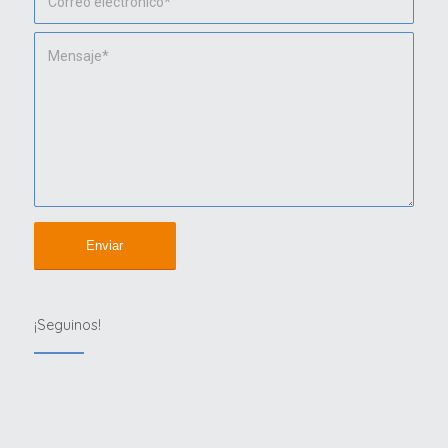
¡Seguinos!