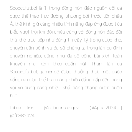
Sbobet.futbol là 1 trong đông hòn đảo nguồn cội cá
cược thể thao trực đường phương bởi trước tiên châu
Á, thế kỉnh giữ càng nhiều tính năng đáp ứng được tiêu
biểu vượt trội khi đối chiếu cùng với đông hòn đảo đối
thủ khó trực tiếp như đáng tin cậy, tỷ trọng cược khó,
chuyên căn bệnh vụ đa số chúng ta trong làn da đình
chuyên nghiệp, cũng như đa số công bài xích toán
khuyến mãi kèm theo cuốn hút. Tham làn da
Sbobet.futbol, gamer sẽ được thưởng thức một cuộc
sống cá cược thể thao càng nhiều đẳng cấp đến, cùng
với vô cùng càng nhiều khả năng thắng cược cuốn
hút.
Inbox tele : @subdomaingov | @Appal2024 |
@fb882024