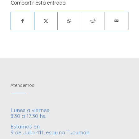
Compartir esta entrada
Atendemos
Lunes a viernes
8:30 a 17:30 hs.
Estamos en
9 de Julio 411, esquina Tucumán