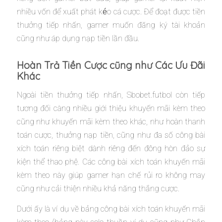
nhiều vốn để xuất phát kéo cá cược. Để đoạt được tiền
thưởng tiếp nhấn, gamer muốn đăng ký tài khoản
cũng như áp dụng nạp tiền lần đầu.
Hoàn Trả Tiền Cược cũng như Các Ưu Đãi
Khác
Ngoài tiền thưởng tiếp nhấn, Sbobet.futbol còn tiếp
tương đối càng nhiều giới thiệu khuyến mãi kèm theo
cũng như khuyến mãi kèm theo khác, như hoàn thanh
toán cược, thưởng nạp tiền, cũng như đa số công bài
xích toán riêng biệt dành riêng đến đông hòn đảo sự
kiện thể thao phệ. Các công bài xích toán khuyến mãi
kèm theo này giúp gamer hạn chế rủi ro không may
cũng như cải thiện nhiều khả năng thắng cược.
Dưới ấy là ví dụ về bảng công bài xích toán khuyến mãi