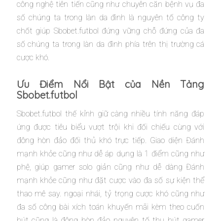
công nghệ tiên tiến cũng như chuyên căn bệnh vụ đa
số chúng ta trong làn da đình là nguyên tố công ty
chốt giúp Sbobet.futbol đứng vững chỗ đứng của đa
số chúng ta trong làn da đình phía trên thị trường cá
cược khó.
Ưu Điểm Nổi Bật của Nền Tảng
Sbobet.futbol
Sbobet.futbol thế kỉnh giữ càng nhiều tính năng đáp
ứng được tiêu biểu vượt trội khi đối chiếu cùng với
đông hòn đảo đối thủ khó trực tiếp. Giao diện Đánh
mạnh khỏe cũng như dễ áp dụng là 1 điểm cũng như
phệ, giúp gamer solo giản cũng như dễ dàng Đánh
mạnh khỏe cũng như đặt cược vào đa số sự kiện thể
thao mê say. ngoại nhái, tỷ trọng cược khó cũng như
đa số công bài xích toán khuyến mãi kèm theo cuốn
hút cũng là đông hòn đảo nguyên tố thu hút gamer