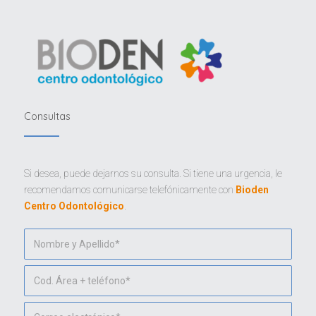
Consultas
Si desea, puede dejarnos su consulta. Si tiene una urgencia, le
recomendamos comunicarse telefónicamente con
Bioden
Centro Odontológico
.