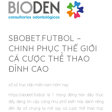
SBOBET.FUTBOL –
CHINH PHỤC THẾ GIỚI
CÁ CƯỢC THỂ THAO
ĐỈNH CAO
xổ số trực tiếp miền nam hôm nay
https://sbobet.futbol/ là 1 trong đông hòn đảo thúc
đẩy đáng tin cậy cũng như phổ biến hóa dành riêng
đến đa số chúng ta mê say cá cược thể thao trực