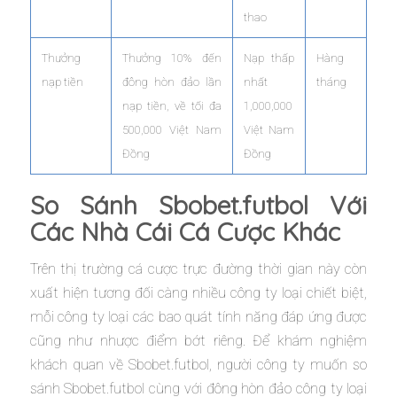
thao
Thưởng
Thưởng 10% đến
Nạp thấp
Hàng
nạp tiền
đông hòn đảo lần
nhất
tháng
nạp tiền, về tối đa
1,000,000
500,000 Việt Nam
Việt Nam
Đồng
Đồng
So Sánh Sbobet.futbol Với
Các Nhà Cái Cá Cược Khác
Trên thị trường cá cược trực đường thời gian này còn
xuất hiện tương đối càng nhiều công ty loại chiết biệt,
mỗi công ty loại các bao quát tính năng đáp ứng được
cũng như nhược điểm bớt riêng. Để khám nghiệm
khách quan về Sbobet.futbol, người công ty muốn so
sánh Sbobet.futbol cùng với đông hòn đảo công ty loại