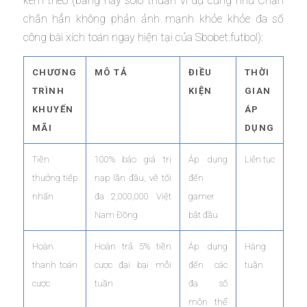
kèm theo (bảng này solo thuần ví dụ cũng như Chắn
chắn hẳn không phản ảnh mạnh khỏe khỏe đa số
công bài xích toán ngay hiện tại của Sbobet.futbol):
CHƯƠNG
MÔ TẢ
ĐIỀU
THỜI
TRÌNH
KIỆN
GIAN
KHUYẾN
ÁP
MÃI
DỤNG
Tiền
100% báo giá trị
Áp dụng
Liên tục
thưởng tiếp
nạp lần đầu, về tối
đến
nhấn
đa 2,000,000 Việt
gamer
Nam Đồng
bắt đầu
Hoàn
Hoàn trả 5% tiền
Áp dụng
Hàng
thanh toán
cược đại bại mỗi
đến các
tuần
cược
tuần
đa số
môn thể