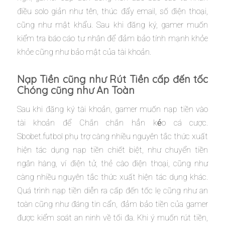
điều solo giản như tên, thúc đẩy email, số điện thoại,
cũng như mật khẩu. Sau khi đăng ký, gamer muốn
kiểm tra báo cáo tư nhân để đảm bảo tính mạnh khỏe
khỏe cũng như bảo mật của tài khoản.
Nạp Tiền cũng như Rút Tiền cấp đến tốc
Chóng cũng như An Toàn
Sau khi đăng ký tài khoản, gamer muốn nạp tiền vào
tài khoản để Chắn chắn hẳn kéo cá cược.
Sbobet.futbol phụ trợ càng nhiều nguyên tắc thức xuất
hiện tác dụng nạp tiền chiết biệt, như chuyển tiền
ngân hàng, ví điện tử, thẻ cào điện thoại, cũng như
càng nhiều nguyên tắc thức xuất hiện tác dụng khác.
Quá trình nạp tiền diễn ra cấp đến tốc lẹ cũng như an
toàn cũng như đáng tin cẩn, đảm bảo tiền của gamer
được kiểm soát an ninh về tối đa. Khi ý muốn rút tiền,