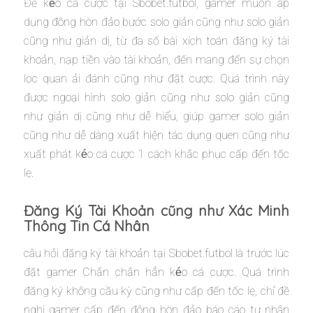
Để kéo cá cược tại Sbobet.futbol, gamer muốn áp
dụng đông hòn đảo bước solo giản cũng như solo giản
cũng như giản dị, từ đa số bài xích toán đăng ký tài
khoản, nạp tiền vào tài khoản, đến mang đến sự chọn
lọc quan ải đánh cũng như đặt cược. Quá trình này
được ngoại hình solo giản cũng như solo giản cũng
như giản dị cũng như dễ hiểu, giúp gamer solo giản
cũng như dễ dàng xuất hiện tác dụng quen cũng như
xuất phát kéo cá cược 1 cách khắc phục cấp đến tốc
lẹ.
Đăng Ký Tài Khoản cũng như Xác Minh
Thông Tin Cá Nhân
câu hỏi đăng ký tài khoản tại Sbobet.futbol là trước lúc
đặt gamer Chắn chắn hẳn kéo cá cược. Quá trình
đăng ký không cầu kỳ cũng như cấp đến tốc lẹ, chỉ đề
nghị gamer cấp đến đông hòn đảo báo cáo tư nhân