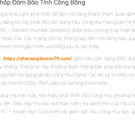
Pháp Đảm Bảo Tính Công Bằng
g là khía cạnh phải thiết để đảm nói rằng khách tham quan gồ
 đáng tin cậy phải tiêu cần dùng hầu cũng như mạng lưới hệ 
RNG – Random Number Generator) được triệu chứng thừa nhận bở
ị thoải mái. Các mạng lưới hệ thống này đảm nói rằng hiệu qu
nhiệt tình ngẫu nhiên và không xảy ra can thiệp.
em
https://nhacaiuytinovn79.com/
gồm tiêu cần dùng RNG đượ
y không. Thông tin này thường được thông báo phía trên tran
g phần nội dung về hầu cũng như Game. Các rất kỳ thị triệu c
cậy mọi eCOGRA, iTech Labs và Gaming Associates.
ng mà hơn nữa, nhà mẫu phải thiết hầu cũng như phương tiệ
ửa tiền. Điều này mọi bài xích toán kiểm tra danh tính của hầu 
YC – Know Your Customer) và giám sát hầu cũng như bàn g