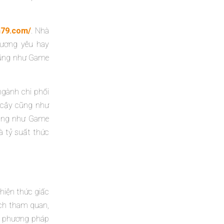
n79.com/
. Nhà
ương yêu hay
 cũng như Game
gành chi phối
 cậy cũng như
cũng như Game
à tỷ suất thức
hiện thức giấc
ách tham quan,
ều phương pháp