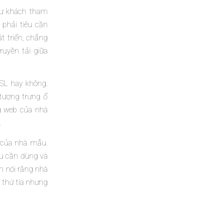
hư khách tham
hải tiêu cần
t triển, chẳng
ruyền tải giữa
SL hay không.
tượng trưng ổ
ng web của nhà
.
 của nhà mẫu.
u cần dùng và
 nói rằng nhà
thứ tía nhưng