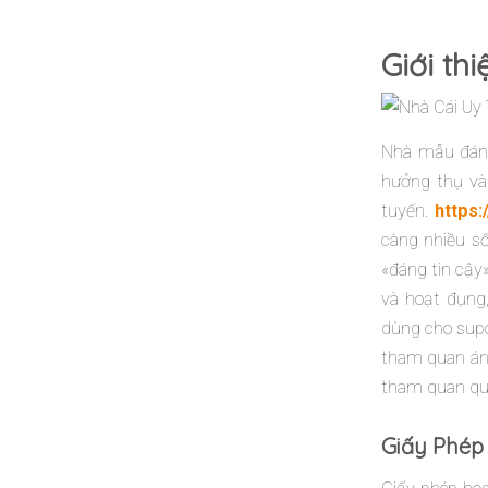
Giới th
Nhà mẫu đáng
hưởng thụ và
tuyến.
https:
càng nhiều số
«đáng tin cậy»
và hoạt đụng
dùng cho supo
tham quan ánh
tham quan quy
Giấy Phép