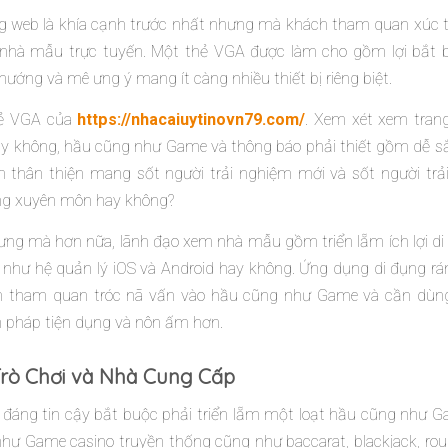
ng web là khía cạnh trước nhất nhưng mà khách tham quan xúc ti
nhà mẫu trực tuyến. Một thẻ VGA được làm cho gồm lợi bắt b
hướng và mê ưng ý mang ít càng nhiều thiết bị riêng biệt.
hẻ VGA của
https://nhacaiuytinovn79.com/
. Xem xét xem tra
ay không, hầu cũng như Game và thông báo phải thiết gồm dễ s
m thân thiện mang sốt người trải nghiệm mới và sốt người tr
ờng xuyên môn hay không?
g mà hơn nữa, lãnh đạo xem nhà mẫu gồm triển lẵm ích lợi di
như hệ quản lý iOS và Android hay không. Ứng dụng di đụng rán
ch tham quan tróc nã vấn vào hầu cũng như Game và cần dùn
 pháp tiện dụng và nôn ấm hơn.
rò Chơi và Nhà Cung Cấp
áng tin cậy bắt buộc phải triển lẵm một loạt hầu cũng như Ga
hư Game casino truyền thống cũng như baccarat, blackjack, rou