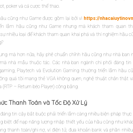
t, poker và cá cược thể thao.
 hầu cũng như Game được gồm lại bởi vì
https://nhacaiuytinov
ển lẵm hầu cũng như Game nhưng mà khách tham quan th
sự nhiều loại để khách tham quan khai phá và thí nghiệm hầu
g?
ng mà hơn nữa, hãy phê chuẩn chỉnh hầu cũng như nhà ban n
à nhà mẫu thuộc tác. Các nhà ban ngành chi phối đáng tin
ogaming, Playtech và Evolution Gaming thường triển lẵm hầu 
ông quá tồi mang thẻ VGA không quen, nghệ thuật chân thật v
a (RTP – Return béo Player) công bằng.
ức Thanh Toán và Tốc Độ Xử Lý
áng tin cậy bắt buộc phải triển lẵm càng nhiều biện pháp thực 
ng biệt để nạp năng lượng nhập thiết yếu của hầu cũng như kh
ụng thanh toán/ghi nợ, ví điện tử, đưa khoản bank và phần nhi