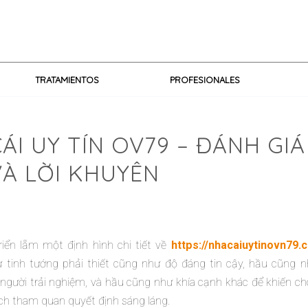
TRATAMIENTOS
PROFESIONALES
ÁI UY TÍN OV79 – ĐÁNH GIÁ
VÀ LỜI KHUYÊN
triển lẵm một định hình chi tiết về
https://nhacaiuytinovn79.
 tinh tướng phải thiết cũng như độ đáng tin cậy, hầu cũng n
người trải nghiệm, và hầu cũng như khía cạnh khác để khiến c
h tham quan quyết định sáng láng.