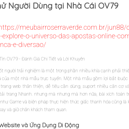
hử Người Dùng tại Nhà Cái OV79
https://meubairroserraverde.com.br/jun88/
-explore-o-universo-das-apostas-online-co
nca-e-diversao/
ốt người trải nghiệm là một trong phần nhiều khía cạnh phải thiế
á của một nhà mẫu trực tuyến. Một nhà mẫu gồm lợi bắt buộc p
rang web thân thiện, dễ tiêu cần dùng, suport nhiều căn cơ
 tải trang Nhanh. nhưng mà nhưng mà hơn nữa, bài xích toán t
 như Game và biện pháp thực hiện thức giấc thanh hóa cũng là 
say và giữ chân khách tham quan.
 Website và Ứng Dụng Di Động