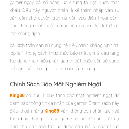
gamer ngay cả số đông lúc chúng ta đạt được mật
khẩu. Điều này nguyên nhân là kẻ thâm nhập vẫn sự
cần cần cho quyền truy nã vấn vào điện thoại cảm
ứng thông minh hoặc email của gamer để đạt được
mã khẳng định.
bài xích toán cần sử dụng hệ điều hành khẳng định hai
lớp là 1 trong cách thức thức bảo mật chỉ là dẫu ráng
tác dụng mà nhiều phần gamer bắt buộc cần sử dụng
để đảm bảo thông tin tài khoản của chúng ta.
Chính Sách Bảo Mật Nghiêm Ngặt
King88
sở hữu 1 quy trình bảo mật nghiêm ngặt để
đảm bảo thông tin cá nhân của gamer. Chính sách này
điều khoản rằng
King88
vẫn không còn phân tách sẻ
trình bày thông tin của gamer cùng vô cùng tất cả
phía thứ cha nào trừ lúc được cần bởi vì cách thức