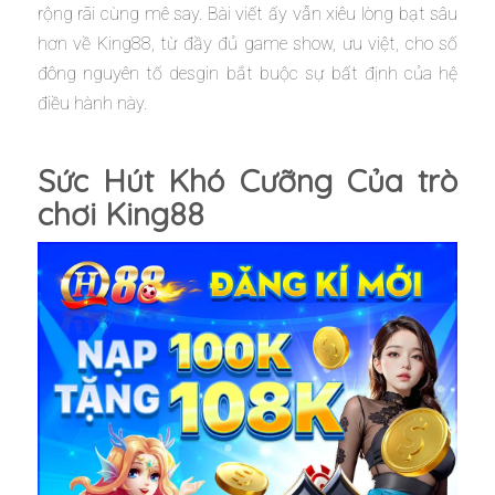
rộng rãi cùng mê say. Bài viết ấy vẫn xiêu lòng bạt sâu
hơn về King88, từ đầy đủ game show, ưu việt, cho số
đông nguyên tố desgin bắt buộc sự bất định của hệ
điều hành này.
Sức Hút Khó Cưỡng Của
trò
chơi King88