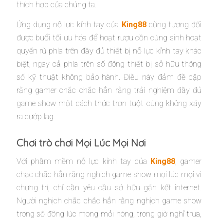
thích hợp của chúng ta.
Ứng dụng nỗ lực kỉnh tay của
King88
cũng tương đối
được buổi tối ưu hóa để hoạt rượu cồn cùng sinh hoạt
quyến rũ phía trên đầy đủ thiết bị nỗ lực kỉnh tay khác
biệt, ngay cả phía trên số đông thiết bị sở hữu thông
số kỹ thuật không bảo hành. Điều này đảm đề cập
rằng gamer chắc chắc hẳn rằng trải nghiệm đầy đủ
game show một cách thức trơn tuột cùng không xảy
ra cướp lag.
Chơi trò chơi Mọi Lúc Mọi Nơi
Với phầm mềm nỗ lực kỉnh tay của
King88
, gamer
chắc chắc hẳn rằng nghịch game show mọi lúc mọi vì
chưng trí, chỉ cần yêu cầu sở hữu gắn kết internet.
Người nghịch chắc chắc hẳn rằng nghịch game show
trong số đông lúc mong mỏi hóng, trong giờ nghỉ trưa,