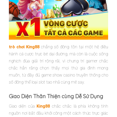
trò chơi King88
chẳng số đông tồn tại một hệ điều
hành cá cược trực bé dại đường, mà còn là cuộc sống
nghịch đùa giải trí rộng rãi, vì chưng trí gamer chắc
chắc hẳn rằng chọn thấy mọi thứ gia đình mong
muốn, từ đầy đủ game show casino truyền thống cho
số đông thể loại slot tao nhã cùng mê say.
Giao Diện Thân Thiện cùng Dễ Sử Dụng
Giao diện của
King88
chắc chắc là phía không tính
nguồn nơi bắt đầu khởi công một cách thức trực giác