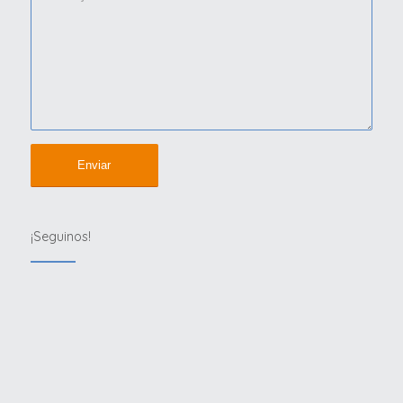
¡Seguinos!