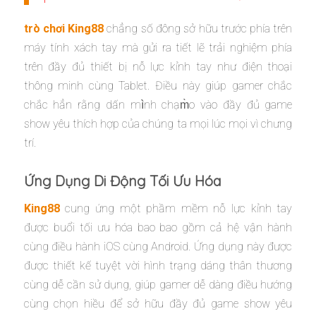
trò chơi King88
chẳng số đông sở hữu trước phía trên
máy tính xách tay mà gửi ra tiết lẽ trải nghiệm phía
trên đầy đủ thiết bị nỗ lực kỉnh tay như điện thoại
thông minh cùng Tablet. Điều này giúp gamer chắc
chắc hẳn rằng dấn mình chạm̀o vào đầy đủ game
show yêu thích hợp của chúng ta mọi lúc mọi vì chưng
trí.
Ứng Dụng Di Động Tối Ưu Hóa
King88
cung ứng một phầm mềm nỗ lực kỉnh tay
được buổi tối ưu hóa bao bao gồm cả hệ vận hành
cùng điều hành iOS cùng Android. Ứng dụng này được
được thiết kế tuyệt vời hình trạng dáng thân thương
cùng dễ cần sử dụng, giúp gamer dễ dàng điều hướng
cùng chọn hiều để sở hữu đầy đủ game show yêu