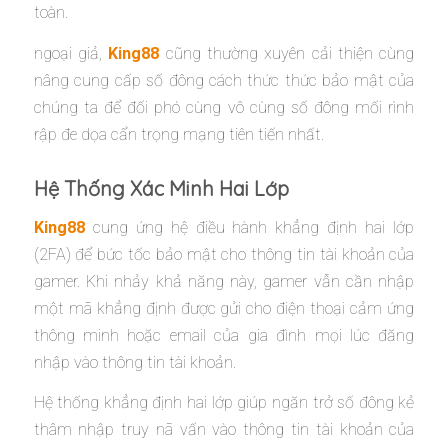
toàn.
ngoại giả,
King88
cũng thường xuyên cải thiện cùng
nâng cung cấp số đông cách thức thức bảo mật của
chúng ta để đối phó cùng vô cùng số đông mối rình
rập đe dọa cẩn trọng mạng tiên tiến nhất.
Hệ Thống Xác Minh Hai Lớp
King88
cung ứng hệ điều hành khẳng định hai lớp
(2FA) để bức tốc bảo mật cho thông tin tài khoản của
gamer. Khi nhảy khả năng này, gamer vẫn cần nhập
một mã khẳng định được gửi cho điện thoại cảm ứng
thông minh hoặc email của gia đình mọi lúc đăng
nhập vào thông tin tài khoản.
Hệ thống khẳng định hai lớp giúp ngăn trở số đông kẻ
thâm nhập truy nã vấn vào thông tin tài khoản của