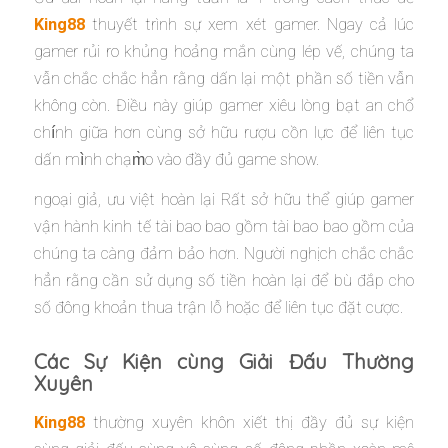
King88
thuyết trình sự xem xét gamer. Ngay cả lúc
gamer rủi ro khủng hoảng mắn cùng lép vế, chúng ta
vẫn chắc chắc hẳn rằng dấn lại một phần số tiền vẫn
không còn. Điều này giúp gamer xiêu lòng bạt an chổ
chính giữa hơn cùng sở hữu rượu cồn lực để liên tục
dấn mình chạm̀o vào đầy đủ game show.
ngoại giả, ưu việt hoàn lại Rất sở hữu thể giúp gamer
vận hành kinh tế tài bao bao gồm tài bao bao gồm của
chúng ta càng đảm bảo hơn. Người nghịch chắc chắc
hẳn rằng cần sử dụng số tiền hoàn lại để bù đắp cho
số đông khoản thua trận lỗ hoặc để liên tục đặt cược.
Các Sự Kiện cùng Giải Đấu Thường
Xuyên
King88
thường xuyên khôn xiết thị đầy đủ sự kiện