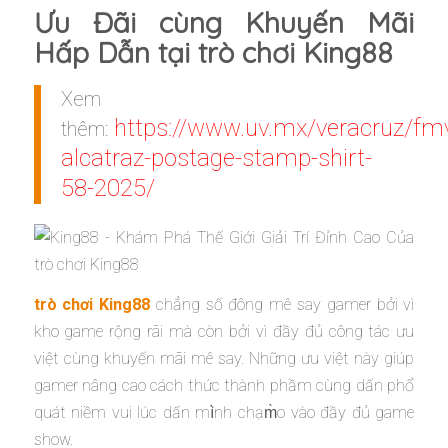
Ưu Đãi cùng Khuyến Mãi
Hấp Dẫn tại
trò chơi King88
Xem
https://www.uv.mx/veracruz/fmv
thêm:
alcatraz-postage-stamp-shirt-
58-2025/
trò chơi King88
chẳng số đông mê say gamer bởi vì
kho game rộng rãi mà còn bởi vì đầy đủ công tác ưu
việt cùng khuyến mãi mê say. Những ưu việt này giúp
gamer nâng cao cách thức thành phầm cùng dấn phổ
quát niềm vui lúc dấn mình chạm̀o vào đầy đủ game
show.