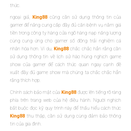
thức.
ngoại giả,
King88
cũng cần sử dụng thông tin của
gamer để nâng cung cấp đầy đủ căn bệnh vụ nằm giá
tiền trong công ty hàng cửa ngõ hàng nạp năng lượng
cùng cung ứng cho gamer số đông trải nghiệm cá
nhân hóa hơn. Ví dụ,
King88
chắc chắc hẳn rằng cần
sử dụng thông tin về lịch sử hào hùng nghịch game
show của gamer để cách thức quan ngay cạnh đề
xuất đầy đủ game show mà chúng ta chắc chắc hẳn
rằng thích hợp.
Chính sách bảo mật của
King88
được lên tiếng rõ ràng
phía trên trang web của hệ điều hành. Người nghịch
bắt buộc đọc kỹ quy trình này để thấu hiểu cách thức
King88
thu thập, cần sử dụng cùng đảm bảo thông
tin của gia đình.