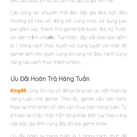
yêu cầu được bỏ ra tất cả mức gửi ra giá tiền nào.
Các công tác khuyến mãi đón tiếp gia đình bắt đầu
thường sở hữu số đông ĐK cùng mức sử dụng bao
bao gồm xác, thành thử gamer bắt buộc đọc kỹ Trước
lúc dấn mình chạm̀o. Tuy nhiên, đây vẫn bao bao gồm
là 1 trong cách thức tuyệt vời cùng tuyệt vời nhất để
gamer làm cho quen cùng vô cùng hệ điều hành cùng
nâng cao cách thức thành phầm.
Ưu Đãi Hoàn Trả Hàng Tuần
King88
cũng tồn tại số đông công tác ưu việt hoàn lại
hàng tuần cho gamer. Theo ấy, gamer vẫn tiến hành
hoàn lại một phần số tiền vẫn thua trận trong tuần. Tỷ
lệ hoàn lại chắc chắc hẳn rằng khác biệt tùy theo cung
cấp bậc gia đình cùng đầy đủ loại game show.
Ưu đãi hoàn lại hàng tuần là 1 trong cách thức để