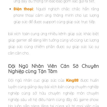
ứng đầy đủ thông tin bao bao gồm xác gửi ra tiết.
Điện thoại:
Người nghịch chắc chắc hẳn rằng
phone thoại cảm ứng thông minh cho lực lượng
giúp sức để được support cùng giúp sức trực tiếp.
bài xích toán cung ứng nhiều kênh giúp sức khác biệt
giúp gamer dễ dàng liên tưởng cùng vô cùng lực lượng
giúp sức cùng chiếm phần được sự giúp sức lúc sự
cần cần cho.
Đội Ngũ Nhân Viên Cán Sở Chuyên
Nghiệp cùng Tận Tâm
Đội ngũ nhân cục giúp sức của
King88
được huấn
luyện cùng giảng dạy bài xích bản cùng chuyên nghiệp
nghiệp cùng sở hữu chuyên nghiệp môn chuyên
nghiệp sâu về hệ điều hành cùng đầy đủ game show.
Họ luôn sẵn sàng lắng tai cùng xử trí mọi việc của