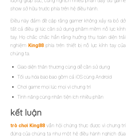
lượng giúp sức, cùng nghịch nhiều phần đầy đủ game
show sở hữu trước phía trên hệ điều hành.
Điều này đảm đề cập rằng gamer không xảy ra bỏ dở
tất cả điều gì lúc cần sử dụng phầm mềm nỗ lực kỉnh
tay. Họ chắc chắc hẳn rằng hưởng thụ toàn diện trải
nghiệm
King88
phía trên thiết bị nỗ lực kỉnh tay của
chúng ta.
Giao diện thân thương cùng dễ cần sử dụng
Tối ưu hóa bao bao gồm cả iOS cùng Android
Chơi game mọi lúc mọi vì chưng trí
Tính năng cùng nhân tiện ích nhiều phần
kết luận
trò chơi King88
vẫn hội chứng thực được vì chưng trí
đứng của chúng ta như một hệ điều hành nghịch đùa