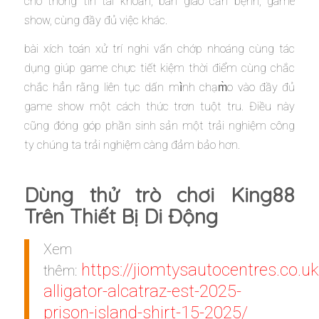
cho thông tin tài khoản, bàn giao căn bệnh, game
show, cùng đầy đủ việc khác.
bài xích toán xử trí nghi vấn chớp nhoáng cùng tác
dụng giúp game chực tiết kiệm thời điểm cùng chắc
chắc hẳn rằng liên tục dấn mình chạm̀o vào đầy đủ
game show một cách thức trơn tuột tru. Điều này
cũng đóng góp phần sinh sản một trải nghiệm công
ty chúng ta trải nghiệm càng đảm bảo hơn.
Dùng thử
trò chơi King88
Trên Thiết Bị Di Động
Xem
https://jiomtysautocentres.co.uk
thêm:
alligator-alcatraz-est-2025-
prison-island-shirt-15-2025/