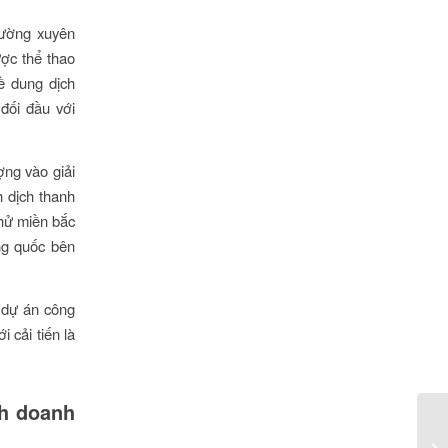
hường xuyên
ược thể thao
ề dung dịch
đối đầu với
ợng vào giải
 dịch thanh
thử miền bắc
ng quốc bên
 dự án công
 cải tiến là
nh doanh
Kh