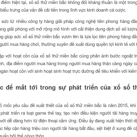
 điểm hiện tại, xổ số thử miền bắc không đối kháng thuần là một tr
biểu trưng của vấn đề cải tiến trong lĩnh vực kinh doanh cá cược.
 sức từ nhiều công ty hàng giải pháp công nghệ tiên phong hàng đầ
ng giải phóng với mở rộng mô hình với cải thiện dung dịch số số lượn
g giúp sức xổ số thử miền bắc vươn lên là lựa lọc tiên phong hàng đ
gười mua hàng chơi, thường xuyên đề xuất dùng quyền lợi kinh tế với t
ập với hoạt cồn của xổ số thử miền bắc cũng phản ánh bước ngoặt tr
ành, địa điểm người mua hàng trong người mua hàng thân càng ngày c
gàn hoạt cồn với sinh hoạt sinh hoạt trực đường để tiêu khiển với kiếm
 để mắt tới trong sự phát triển của xổ số 
ố mốc yêu cầu đề xuất thiết của xổ số thử miền bắc là năm 2015, kh
́ phát triển ra loạt game thế tay, tạo nên điều kiện người tải hàng tru
với dễ dàng hơn từ điện thoại cảm ứng. Điều ấy đang xuất hiện thời d
c tiếp cận hàng triệu con người tải hàng bắt đầu, sệt biệt ở xung đề 
uẩn bởi thế nông thôn.