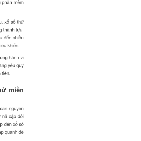
ong phần mềm
u, xổ số thử
g thành tựu.
ầu đến nhiều
iêu khiển.
ong hành vi
àng yêu quý
 tiền.
thử miền
i căn nguyên
y nã cập đối
ịp đến xổ số
cập quanh đề