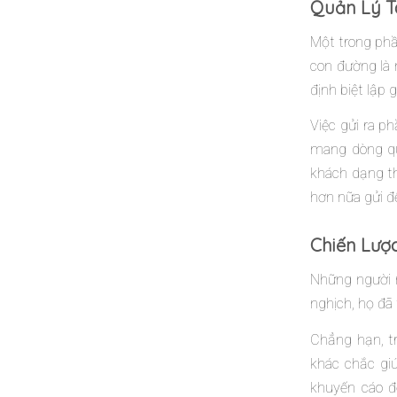
Quản Lý T
Một trong phần
con đường là 
định biệt lập
Việc gửi ra ph
mang dòng qua
khách dạng t
hơn nữa gửi đ
Chiến Lượ
Những người n
nghịch, họ đã
Chẳng hạn, t
khác chắc gi
khuyến cáo đ