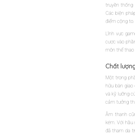
truyền thống 
Các biện pháp
điểm cộng to.
Lĩnh vực gam
cược vào phần
môn thể thao 
Chất lượn
Một trong phầ
hữu bàn giao 
và kỹ lưỡng c
cảm tưởng th
Âm thanh cũn
kém. Với hầu 
đã tham da tr