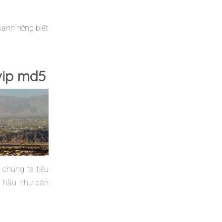
ạnh riêng biệt
vip md5
 chúng ta tiêu
n hầu như căn