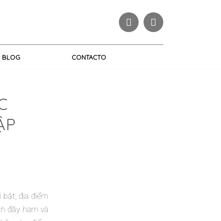
BLOG
CONTACTO
C
ẬP
 bật, địa điểm
ịch đầy ham và