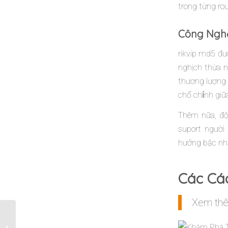
trong từng ro
Công Nghệ
rikvip md5 đư
nghịch thừa 
thương lượng 
chổ chính giữ
Thêm nữa, độ
suport người
hưởng bậc nh
Các Các
Xem th
sự kiện rikvip Khám Phá Thế Giới Giải