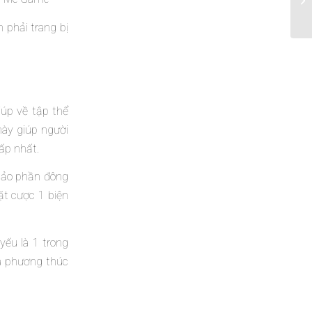
Đỉ
 phải trang bị
iúp về tập thể
ày giúp người
ấp nhất.
hảo phần đông
ặt cược 1 biện
yếu là 1 trong
à phương thúc