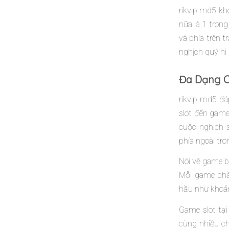
rikvip md5 kh
nữa là 1 tro
và phía trên 
nghịch quý hi
Đa Dạng C
rikvip md5 đ
slot đến game
cuộc nghịch 
phía ngoài tro
Nói về game bà
Mỗi game phầ
hầu như khoảng
Game slot tạ
cùng nhiều c