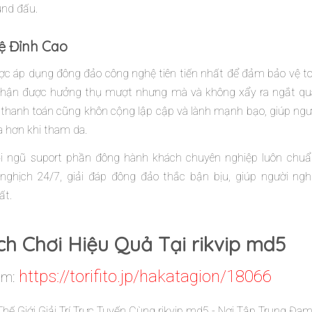
und đấu.
 Đỉnh Cao
ợc áp dụng đông đảo công nghệ tiên tiến nhất để đảm bảo vệ t
nhận được hưởng thụ mượt nhưng mà và không xẩy ra ngắt quã
thanh toán cũng khôn cộng lập cập và lành mạnh bạo, giúp ngư
a hơn khi tham da.
i ngũ suport phần đông hành khách chuyên nghiệp luôn chuẩ
 nghịch 24/7, giải đáp đông đảo thắc bận bịu, giúp người ng
ất.
h Chơi Hiệu Quả Tại rikvip md5
https://torifito.jp/hakatagion/18066
êm: