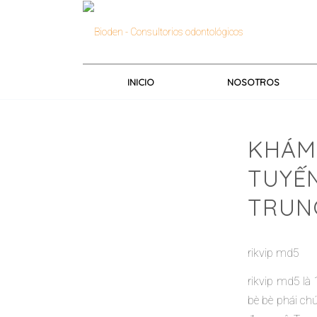
INICIO
NOSOTROS
KHÁM 
TUYẾN
TRUN
rikvip md5
rikvip md5 là
bè bè phái ch