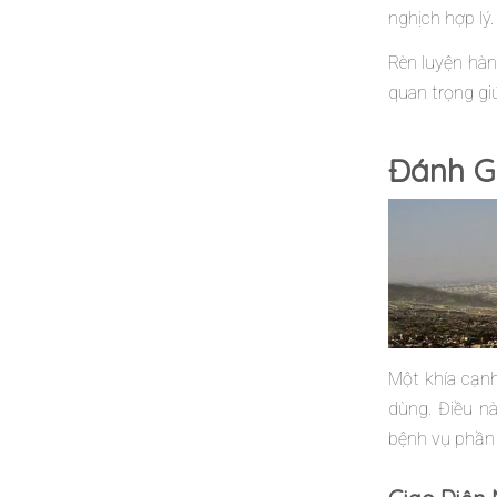
nghịch hợp lý.
Rèn luyện hàn
quan trọng giú
Đánh Gi
Một khía cạnh
dùng. Điều n
bệnh vụ phần