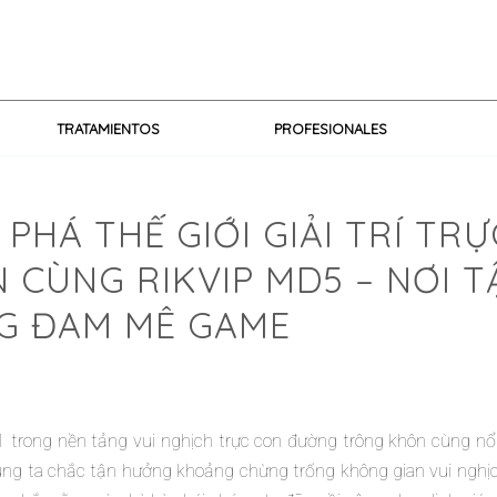
TRATAMIENTOS
PROFESIONALES
PHÁ THẾ GIỚI GIẢI TRÍ TRỰ
 CÙNG RIKVIP MD5 – NƠI T
G ĐAM MÊ GAME
 1 trong nền tảng vui nghịch trực con đường trông khôn cùng nổi
úng ta chắc tận hưởng khoảng chừng trống không gian vui ngh