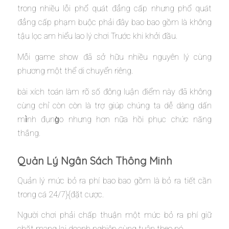
trong nhiều lỗi phổ quát đẳng cấp nhưng phổ quát
đẳng cấp phạm buộc phải đây bao bao gồm là không
tậu lọc am hiểu lao lý chơi Trước khi khởi đầu.
Mỗi game show đã sở hữu nhiều nguyên lý cùng
phương một thể di chuyển riêng.
bài xích toán làm rõ số đông luận điểm này đã không
cùng chỉ còn còn là trợ giúp chúng ta dễ dàng dấn
mình đụng̀o nhưng hơn nữa hồi phục chức năng
thắng.
Quản Lý Ngân Sách Thông Minh
Quản lý mức bỏ ra phí bao bao gồm là bỏ ra tiết cần
trong cá 24/7}{đặt cược.
Người chơi phải chấp thuận một mức bỏ ra phí giữ
chặt mang lại doanh nghiệp cùng tuân theo nó.