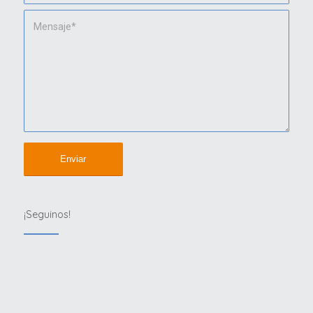
¡Seguinos!