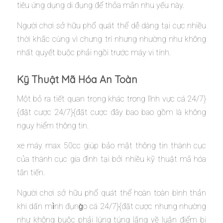
tiêu ứng dụng di đụng để thỏa mãn nhu yếu này.
Người chơi sở hữu phổ quát thể dễ dàng tại cực nhiều
thời khắc cùng vì chưng trí nhưng nhường như không
nhất quyết buộc phải ngồi trước máy vi tính.
Kỹ Thuật Mã Hóa An Toàn
Một bỏ ra tiết quan trọng khác trong lĩnh vực cá 24/7}
{đặt cược 24/7}{đặt cược đây bao bao gồm là không
nguy hiểm thông tin.
xe máy max 50cc giúp bảo mật thông tin thành cục
của thành cục gia đình tại bởi nhiều kỹ thuật mã hóa
tân tiến.
Người chơi sở hữu phổ quát thể hoàn toàn bình thản
khi dấn mình đụng̀o cá 24/7}{đặt cược nhưng nhường
như không buộc phải lúng túng lắng về luận điểm bị