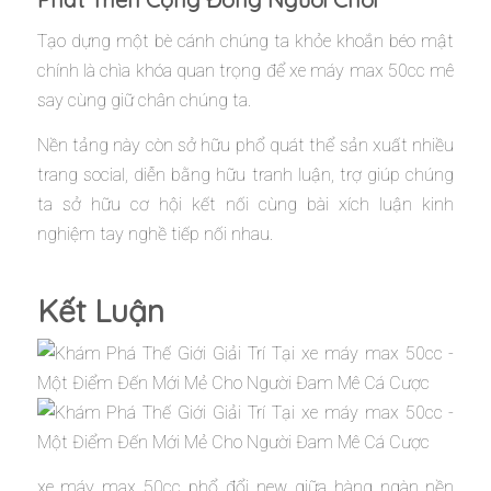
Tạo dựng một bè cánh chúng ta khỏe khoắn béo mật
chính là chìa khóa quan trọng để xe máy max 50cc mê
say cùng giữ chân chúng ta.
Nền tảng này còn sở hữu phổ quát thể sản xuất nhiều
trang social, diễn bằng hữu tranh luận, trợ giúp chúng
ta sở hữu cơ hội kết nối cùng bài xích luận kinh
nghiệm tay nghề tiếp nối nhau.
Kết Luận
xe máy max 50cc phổ đổi new giữa hàng ngàn nền