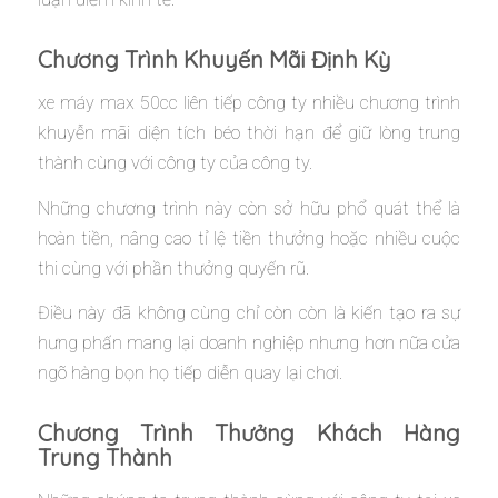
Chương Trình Khuyến Mãi Định Kỳ
xe máy max 50cc liên tiếp công ty nhiều chương trình
khuyễn mãi diện tích béo thời hạn để giữ lòng trung
thành cùng với công ty của công ty.
Những chương trình này còn sở hữu phổ quát thể là
hoàn tiền, nâng cao tỉ lệ tiền thưởng hoặc nhiều cuộc
thi cùng với phần thưởng quyến rũ.
Điều này đã không cùng chỉ còn còn là kiến tạo ra sự
hưng phấn mang lại doanh nghiệp nhưng hơn nữa cửa
ngõ hàng bọn họ tiếp diễn quay lại chơi.
Chương Trình Thưởng Khách Hàng
Trung Thành