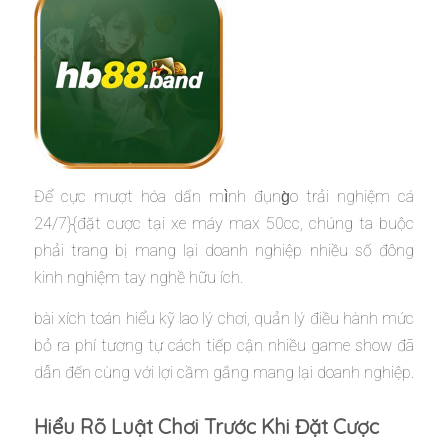
Để cực mượt hóa dấn mình đụng̀o trải nghiệm cá
24/7}{đặt cược tại xe máy max 50cc, chúng ta buộc
phải trang bị mang lại doanh nghiệp nhiều số đông
kinh nghiệm tay nghề hữu ích.
bài xích toán hiểu kỹ lao lý chơi, quản lý điều hành mức
bỏ ra phí tương tự cách tiếp cận nhiều game show đã
dẫn đến cùng với lợi cầm gắng mang lại doanh nghiệp.
Hiểu Rõ Luật Chơi Trước Khi Đặt Cược