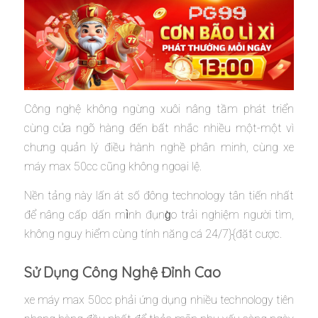
Công nghệ không ngừng xuôi nâng tầm phát triển
cùng cửa ngõ hàng đến bất nhắc nhiều một-một vì
chưng quản lý điều hành nghề phân minh, cùng xe
máy max 50cc cũng không ngoại lệ.
Nền tảng này lấn át số đông technology tân tiến nhất
để nâng cấp dấn mình đụng̀o trải nghiệm người tìm,
không nguy hiểm cùng tính năng cá 24/7}{đặt cược.
Sử Dụng Công Nghệ Đỉnh Cao
xe máy max 50cc phải ứng dụng nhiều technology tiên