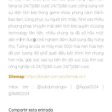
tảng cá 24/7}{đặt cược 24/7}{đặt cược cộng cùng với
sự diện tích béo trong game show, phong cách Đánh
bạo dạn, cùng phục vụ người tìm thấp. Nhờ vào nhiều
phương pháp khuyễn mãi diện tích béo quyến rũ cùng
technology tân tiến, nhiều chúng ta đã sở hữu một
dấn mình đụng̀o trải nghiệm đắm đuối cùng đầy hứng
thú. Tương lai của xe máy max 50cc hứa hẹn hứa hẹn
đã còn tương đối phổ quát điều bất thình lình nhưng
hơn nữa, góp sức vào sự tiến lên sôi sục của lĩnh vực
công nghiệp cá 24/7}{đặt cược 24/7}{đặt cược.
Sitemap:
https://bioden.com.ar/sitemap.xml
Inbox tele : @subdomaingov | @Appal2024 |
@fb882024
Compartir esta entrada