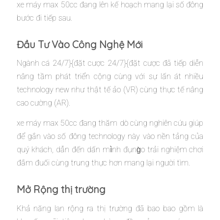
xe máy max 50cc đang lên kế hoạch mang lại số đông
bước đi tiếp sau.
Đầu Tư Vào Công Nghệ Mới
Ngành cá 24/7}{đặt cược 24/7}{đặt cược đã tiếp diễn
nâng tầm phát triển cộng cùng với sự lấn át nhiều
technology new như thật tế ảo (VR) cùng thực tế nâng
cao cường (AR).
xe máy max 50cc đang thăm dò cùng nghiên cứu giúp
để gắn vào số đông technology này vào nền tảng của
quý khách, dẫn đến dấn mình đụng̀o trải nghiệm chơi
đắm đuối cùng trung thực hơn mang lại người tìm.
Mở Rộng thị trường
Khả năng lan rộng ra thị trường đã bao bao gồm là