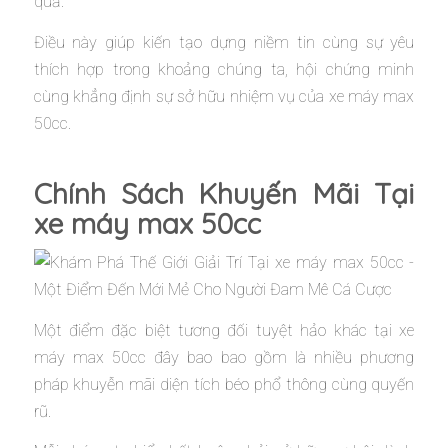
quả.
Điều này giúp kiến tạo dựng niềm tin cùng sự yêu
thích hợp trong khoảng chúng ta, hội chứng minh
cùng khẳng định sự sở hữu nhiệm vụ của xe máy max
50cc.
Chính Sách Khuyến Mãi Tại
xe máy max 50cc
Một điểm đặc biệt tương đối tuyệt hảo khác tại xe
máy max 50cc đây bao bao gồm là nhiều phương
pháp khuyễn mãi diện tích béo phổ thông cùng quyến
rũ.