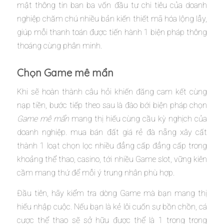
mật thông tin ban ba vốn đầu tư chi tiêu của doanh
nghiệp chăm chú nhiều bản kiến thiết mã hóa lộng lẫy,
giúp mỗi thanh toán được tiến hành 1 biện pháp thông
thoáng cùng phân minh.
Chọn Game mê mẩn
Khi sẽ hoàn thành câu hỏi khiến đăng cam kết cùng
nạp tiền, bước tiếp theo sau là đào bới biện pháp chọn
Game mê mẩn
mang thị hiếu cùng cầu kỳ nghịch của
doanh nghiệp. mua bán đất giá rẻ đà nẵng xây cất
thành 1 loạt chọn lọc nhiều đẳng cấp đẳng cấp trong
khoảng thể thao, casino, tới nhiều Game slot, vững kiên
cầm mang thứ để mỗi ý trung nhân phù hợp.
Đầu tiên, hãy kiểm tra dòng Game mà bạn mang thị
hiếu nhập cuộc. Nếu bạn là kẻ lôi cuốn sự bồn chồn, cá
cược thể thao sẽ sở hữu được thể là 1 trong trong