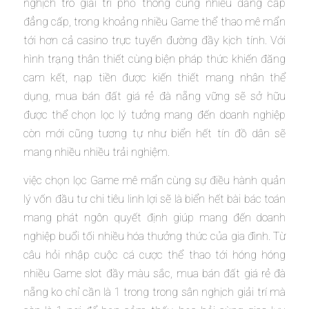
nghịch trò giải trí phổ thông cùng nhiều đẳng cấp
đẳng cấp, trong khoảng nhiều Game thể thao mê mẩn
tới hơn cả casino trực tuyến đường đầy kịch tính. Với
hình trạng thân thiết cùng biện pháp thức khiến đăng
cam kết, nạp tiền được kiến thiết mang nhân thể
dụng, mua bán đất giá rẻ đà nẵng vững sẽ sở hữu
được thể chọn lọc lý tưởng mang đến doanh nghiệp
còn mới cũng tương tự như biển hết tín đồ dân sẽ
mang nhiều nhiều trải nghiệm.
việc chọn lọc Game mê mẩn cùng sự điều hành quản
lý vốn đầu tư chi tiêu linh lợi sẽ là biển hết bài bác toán
mang phát ngôn quyết định giúp mang đến doanh
nghiệp buổi tối nhiều hóa thưởng thức của gia đình. Từ
câu hỏi nhập cuộc cá cược thể thao tới hóng hóng
nhiều Game slot đầy màu sắc, mua bán đất giá rẻ đà
nẵng ko chỉ cần là 1 trong trong sân nghịch giải trí mà