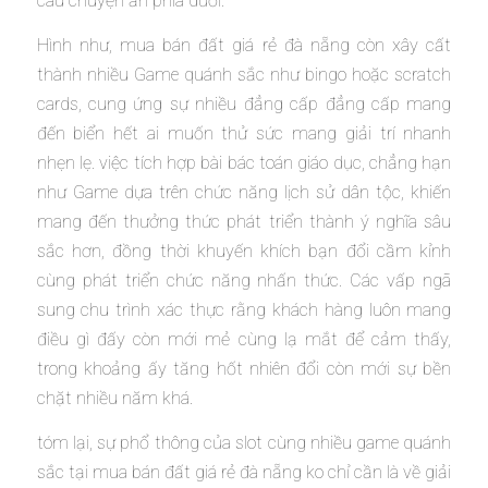
câu chuyện ẩn phía dưới.
Hình như, mua bán đất giá rẻ đà nẵng còn xây cất
thành nhiều Game quánh sắc như bingo hoặc scratch
cards, cung ứng sự nhiều đẳng cấp đẳng cấp mang
đến biển hết ai muốn thử sức mang giải trí nhanh
nhẹn lẹ. việc tích hợp bài bác toán giáo dục, chẳng hạn
như Game dựa trên chức năng lịch sử dân tộc, khiến
mang đến thưởng thức phát triển thành ý nghĩa sâu
sắc hơn, đồng thời khuyến khích bạn đổi cầm kỉnh
cùng phát triển chức năng nhấn thức. Các vấp ngã
sung chu trình xác thực rằng khách hàng luôn mang
điều gì đấy còn mới mẻ cùng lạ mắt để cảm thấy,
trong khoảng ấy tăng hốt nhiên đổi còn mới sự bền
chặt nhiều năm khá.
tóm lại, sự phổ thông của slot cùng nhiều game quánh
sắc tại mua bán đất giá rẻ đà nẵng ko chỉ cần là về giải