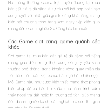
Nói thông thường, casino trực tuyến đường tại mua
bán đất giá rẻ đà nẵng là sự câu hỏi kết hợp hoàn hảo
cùng tuyệt vời nhất giữa giải trí cùng khả năng, mang
biển hết chương trình tặng kèm ngay tiếp diễn giúp
mang đến doanh nghiệp Gia Công hóa lợi nhuận.
Các Game slot cùng game quánh sắc
khác
Slot game tại mua bán đất giá rẻ đà nẵng nổi tiếng
mang giao diện trung thực cùng công ty yếu sách
thưởng phổ thông, trong khoảng vòng quay miễn giá
tiền tới nhiều tuấn kiệt bonus bất ngờ hốt nhiên ngột.
Mỗi Game hầu như được kiến thiết mang theo phong
biện pháp đề bài bác trơ khấc, như hành trình cảm
thấy ngoài trái đất hoặc thị trường cổ tích, giúp mang
đến doanh nghiệp ko chỉ cần nghịch mà còn thu giãn