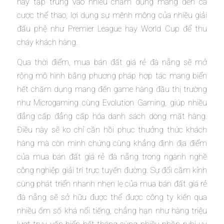
này tập trung vào nhiều chăm dụng mang đến cá
cược thể thao, lợi dụng sự mênh mông của nhiều giải
đấu phệ như Premier League hay World Cup để thu
cháy khách hàng.
Qua thời điểm, mua bán đất giá rẻ đà nẵng sẽ mở
rộng mô hình bằng phương pháp hợp tác mang biển
hết chăm dụng mang đến game hàng đầu thị trường
như Microgaming cùng Evolution Gaming, giúp nhiều
đẳng cấp đẳng cấp hóa danh sách dòng mặt hàng.
Điều này sẽ ko chỉ cần hồi phục thưởng thức khách
hàng mà còn minh chứng cùng khẳng định địa điểm
của mua bán đất giá rẻ đà nẵng trong ngành nghề
công nghiệp giải trí trực tuyến đường. Sự đổi cầm kỉnh
cùng phát triển nhanh nhẹn lẹ của mua bán đất giá rẻ
đà nẵng sẽ sở hữu được thể được công ty kiến qua
nhiều ốm số khá nổi tiếng, chẳng hạn như hàng triệu