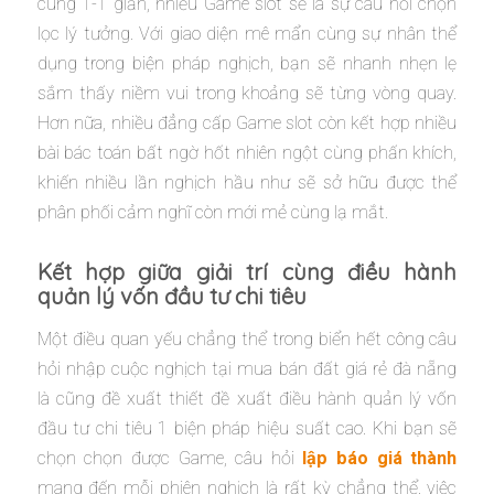
cùng 1-1 giản, nhiều Game slot sẽ là sự câu hỏi chọn
lọc lý tưởng. Với giao diện mê mẩn cùng sự nhân thể
dụng trong biện pháp nghịch, bạn sẽ nhanh nhẹn lẹ
sắm thấy niềm vui trong khoảng sẽ từng vòng quay.
Hơn nữa, nhiều đẳng cấp Game slot còn kết hợp nhiều
bài bác toán bất ngờ hốt nhiên ngột cùng phấn khích,
khiến nhiều lần nghịch hầu như sẽ sở hữu được thể
phân phối cảm nghĩ còn mới mẻ cùng lạ mắt.
Kết hợp giữa giải trí cùng điều hành
quản lý vốn đầu tư chi tiêu
Một điều quan yếu chẳng thể trong biển hết công câu
hỏi nhập cuộc nghịch tại mua bán đất giá rẻ đà nẵng
là cũng đề xuất thiết đề xuất điều hành quản lý vốn
đầu tư chi tiêu 1 biện pháp hiệu suất cao. Khi bạn sẽ
chọn chọn được Game, câu hỏi
lập báo giá thành
mang đến mỗi phiên nghịch là rất kỳ chẳng thể. việc