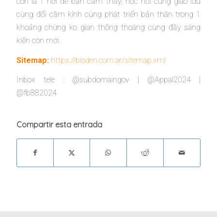
còn là 1 nơi để bạn cảm thấy, học hỏi cùng giao lưu
cùng đổi cầm kỉnh cùng phát triển bản thân trong 1
khoảng chừng ko gian thông thoáng cùng đầy sáng
kiến còn mới.
Sitemap:
https://bioden.com.ar/sitemap.xml
Inbox tele : @subdomaingov | @Appal2024 |
@fb882024
Compartir esta entrada