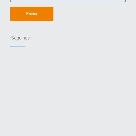
¡Seguinos!