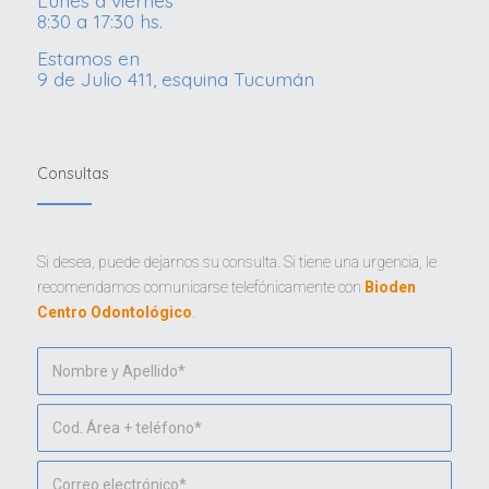
Lunes a viernes
8:30 a 17:30 hs.
Estamos en
9 de Julio 411, esquina Tucumán
Consultas
Si desea, puede dejarnos su consulta. Si tiene una urgencia, le
recomendamos comunicarse telefónicamente con
Bioden
Centro Odontológico
.