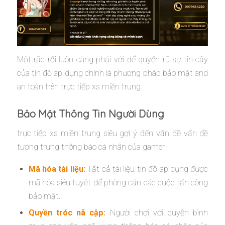
Một rắc rối luôn càng phải với để quyến rũ sự tin cậy
của tín đồ áp dụng chính là phương pháp bảo mật and
an toàn trên trực tiếp xs miền trung.
Bảo Mật Thông Tin Người Dùng
trực tiếp xs miền trung siêu gợi ý đến vấn đề vấn đề
tượng trưng thông báo cá nhân của gamer.
Mã hóa tài liệu:
Tất cả tài liệu tín đồ áp dụng được
mã hóa siêu tuyệt để phòng cản các cuộc tấn công
bảo mật.
Quyền tróc nã cập:
Người chơi với quyền bình