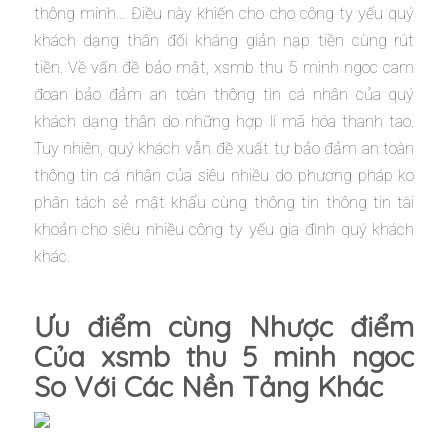
thông minh… Điều này khiến cho cho công ty yếu quý
khách dạng thân đối kháng giản nạp tiền cùng rút
tiền. Về vấn đề bảo mật, xsmb thu 5 minh ngoc cam
đoan bảo đảm an toàn thông tin cá nhân của quý
khách dạng thân do những hợp lí mã hóa thanh tao.
Tuy nhiên, quý khách vẫn đề xuất tự bảo đảm an toàn
thông tin cá nhân của siêu nhiều do phương pháp ko
phân tách sẻ mật khẩu cùng thông tin thông tin tài
khoản cho siêu nhiều công ty yếu gia đình quý khách
khác.
Ưu điểm cùng Nhược điểm
Của xsmb thu 5 minh ngoc
So Với Các Nền Tảng Khác