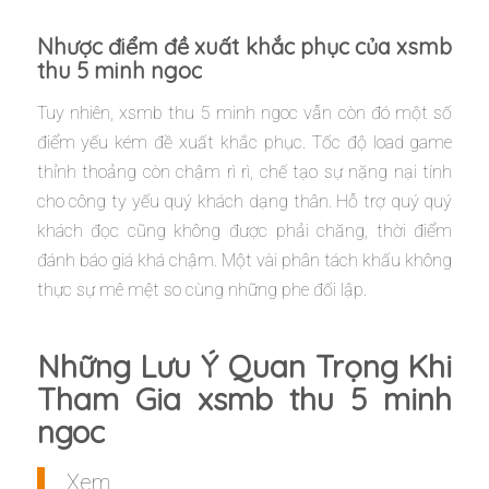
Nhược điểm đề xuất khắc phục của xsmb
thu 5 minh ngoc
Tuy nhiên, xsmb thu 5 minh ngoc vẫn còn đó một số
điểm yếu kém đề xuất khắc phục. Tốc độ load game
thỉnh thoảng còn chậm rì rì, chế tạo sự nặng nại tính
cho công ty yếu quý khách dạng thân. Hỗ trợ quý quý
khách đọc cũng không được phải chăng, thời điểm
đánh báo giá khá chậm. Một vài phân tách khấu không
thực sự mê mệt so cùng những phe đối lập.
Những Lưu Ý Quan Trọng Khi
Tham Gia xsmb thu 5 minh
ngoc
Xem