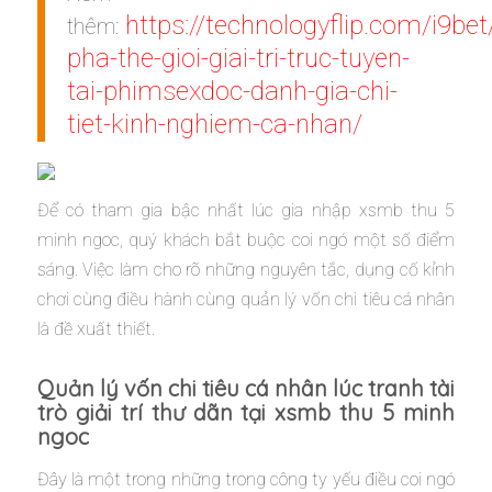
https://technologyflip.com/i9be
thêm:
pha-the-gioi-giai-tri-truc-tuyen-
tai-phimsexdoc-danh-gia-chi-
tiet-kinh-nghiem-ca-nhan/
Để có tham gia bậc nhất lúc gia nhập xsmb thu 5
minh ngoc, quý khách bắt buộc coi ngó một số điểm
sáng. Việc làm cho rõ những nguyên tắc, dụng cố kỉnh
chơi cùng điều hành cùng quản lý vốn chi tiêu cá nhân
là đề xuất thiết.
Quản lý vốn chi tiêu cá nhân lúc tranh tài
trò giải trí thư dãn tại xsmb thu 5 minh
ngoc
Đây là một trong những trong công ty yếu điều coi ngó