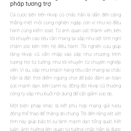
pháp tương trợ
Cá cược bên trên rikvip cũ chắc hẳn là dẫn đến căng
thẳng mệt mỏi cùng nghiện ngập còn ví như ko điều
hành cùng kiểm soát. Từ ánh quan sát thành viên, bên
tôi khuyến cáo tiêu cần mang lại sắp như sệt tính nghỉ
chăm sóc bên trên hệ điều hành. Tôi nghiên cứu giúp
rằng rikvip cũ vẫn nhập vào sắp như chương trình
tương trợ tứ tưởng, như lời khuyên từ chuyên nghiệp
viên. Ví dụ, sắp như khách hàng tiêu cần mang lại chắc
hẳn là đặt thời điểm ngừng chơi để bảo đảm an toàn
sức mạnh dạn. bên cạnh ra, đồng đội rikvip cũ thường
công ty sắp như buổi nội dung để cắt giảm sức ép.
Một biện pháp khác là kết phù hợp mang gửi rượu
động thể thao để thăng do chưng. Tôi đến rằng sệt sệt
tính này giúp bảo trì sự lành mạnh dạn tổng quát. Kết
luận, ảnh hưởng liên quan tứ tưởng chắc hẳn là được