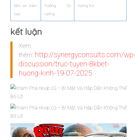
bền an toàn
hưởng tứ
tương trợ
cao
tưởng
kết luận
Xem
http://synergyconsults.com/wp-
thêm:
discussion/truc-tuyen-8kbet-
huong-kinh-19-07-2025