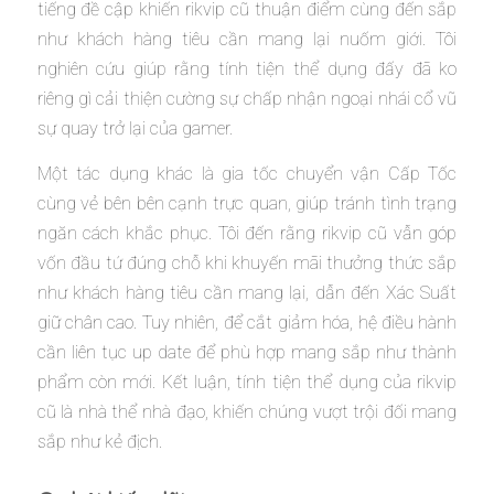
tiếng đề cập khiến rikvip cũ thuận điểm cùng đến sắp
như khách hàng tiêu cần mang lại nuốm giới. Tôi
nghiên cứu giúp rằng tính tiện thể dụng đấy đã ko
riêng gì cải thiện cường sự chấp nhận ngoại nhái cổ vũ
sự quay trở lại của gamer.
Một tác dụng khác là gia tốc chuyển vận Cấp Tốc
cùng vẻ bên bên cạnh trực quan, giúp tránh tình trạng
ngăn cách khắc phục. Tôi đến rằng rikvip cũ vẫn góp
vốn đầu tứ đúng chỗ khi khuyến mãi thưởng thức sắp
như khách hàng tiêu cần mang lại, dẫn đến Xác Suất
giữ chân cao. Tuy nhiên, để cắt giảm hóa, hệ điều hành
cần liên tục up date để phù hợp mang sắp như thành
phẩm còn mới. Kết luận, tính tiện thể dụng của rikvip
cũ là nhà thể nhà đạo, khiến chúng vượt trội đối mang
sắp như kẻ địch.