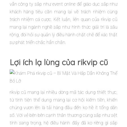
vẫn công ty sắp như event online để giáo dục sắp như
khách hàng tiêu cần mang lại về trách nhiệm cùng
trách nhiệm cá cược. Kết luận, liên quan của rikvip cũ
mang lại ngành nghề sắp như hình thức giải trí là sâu
rộng, đòi hỏi sự quản lý điều hành chặt chẽ để xác thật
sự phát triển chắc hẳn chắn.
Lợi ích lạ lùng của rikvip cũ
rikvip cũ mang lại nhiều dòng mã tác dụng thiết thực,
từ tính tiện thể dụng mang lại cơ hội kiếm tiền, khiến
chúng vươn lên là tải hàng đầu đến ko hề ít tổng dân
số. Với vẻ bên bên cạnh thân thương cùng sắp như sệt
tính sang trọng, hệ điều hành đấy đã ko riêng gì sắp