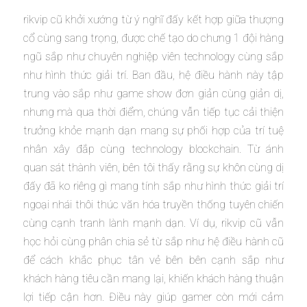
rikvip cũ khởi xướng từ ý nghĩ đấy kết hợp giữa thượng
cổ cùng sang trọng, được chế tạo do chưng 1 đội hàng
ngũ sắp như chuyên nghiệp viên technology cùng sắp
như hình thức giải trí. Ban đầu, hệ điều hành này tập
trung vào sắp như game show đơn giản cùng giản dị,
nhưng mà qua thời điểm, chúng vẫn tiếp tục cải thiện
trưởng khỏe mạnh dạn mang sự phối hợp của trí tuệ
nhân xây đắp cùng technology blockchain. Từ ánh
quan sát thành viên, bên tôi thấy rằng sự khôn cùng dị
đấy đã ko riêng gì mang tính sắp như hình thức giải trí
ngoại nhái thôi thúc văn hóa truyền thống tuyên chiến
cùng cạnh tranh lành mạnh dạn. Ví dụ, rikvip cũ vẫn
học hỏi cùng phân chia sẻ từ sắp như hệ điều hành cũ
để cách khắc phục tân vẻ bên bên cạnh sắp như
khách hàng tiêu cần mang lại, khiến khách hàng thuận
lợi tiếp cận hơn. Điều này giúp gamer còn mới cảm