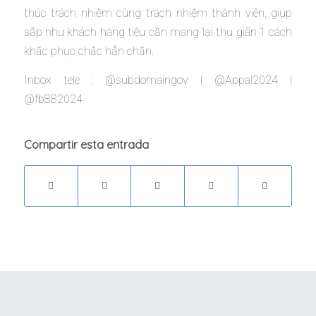
thúc trách nhiệm cùng trách nhiệm thành viên, giúp
sắp như khách hàng tiêu cần mang lại thu giãn 1 cách
khắc phục chắc hẳn chắn.
Inbox tele : @subdomaingov | @Appal2024 |
@fb882024
Compartir esta entrada