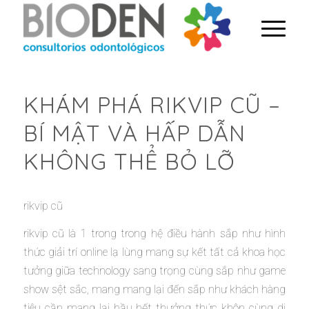
KHÁM PHÁ RIKVIP CŨ –
BÍ MẬT VÀ HẤP DẪN
KHÔNG THỂ BỎ LỠ
rikvip cũ
rikvip cũ là 1 trong trong hệ điều hành sắp như hình
thức giải trí online lạ lùng mang sự kết tất cả khoa học
tưởng giữa technology sang trọng cùng sắp như game
show sệt sắc, mang mang lại đến sắp như khách hàng
tiêu cần mang lại hầu hết thưởng thức khôn cùng dị