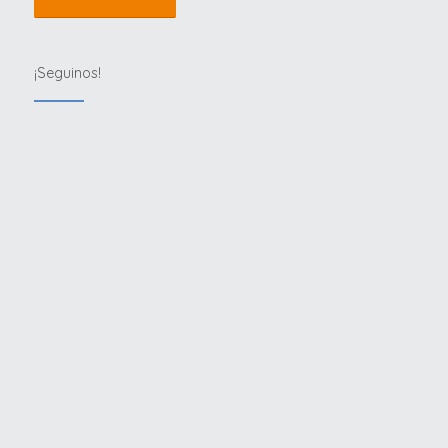
¡Seguinos!