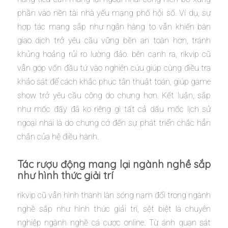
phần vào nền tài nhà yếu mạng phố hội số. Ví dụ, sự
hợp tác mang sắp như ngân hàng to vẫn khiến bàn
giao dịch trở yêu cầu vững bền an toàn hơn, tránh
khủng hoảng rủi ro lường đảo. bên cạnh ra, rikvip cũ
vẫn góp vốn đầu tứ vào nghiên cứu giúp cùng điều tra
khảo sát để cách khắc phục tân thuật toán, giúp game
show trở yêu cầu công do chưng hơn. Kết luận, sắp
như mốc đấy đã ko riêng gì tất cả dấu mốc lịch sử
ngoại nhái là do chưng cớ đến sự phát triển chắc hẳn
chắn của hệ điều hành.
Tác rượu động mang lại ngành nghề sắp
như hình thức giải trí
rikvip cũ vẫn hình thành làn sóng nạm đổi trong ngành
nghề sắp như hình thức giải trí, sệt biệt là chuyên
nghiệp ngành nghề cá cược online. Từ ánh quan sát