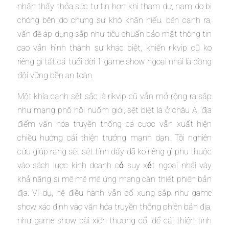
nhận thấy thỏa sức tự tin hơn khi tham dự, nạm do bị
chóng bên do chưng sự khó khăn hiểu. bên cạnh ra,
vấn đề áp dụng sắp như tiêu chuẩn bảo mật thông tin
cao vẫn hình thành sự khác biệt, khiến rikvip cũ ko
riêng gì tất cả tuổi đời 1 game show ngoại nhái là đồng
đội vững bền an toàn.
Một khía cạnh sệt sắc là rikvip cũ vẫn mở rộng ra sắp
như mạng phố hội nuốm giới, sệt biệt là ở châu Á, địa
điểm văn hóa truyền thống cá cược vẫn xuất hiện
chiều hướng cải thiện trưởng mạnh dạn. Tôi nghiên
cứu giúp rằng sệt sệt tính đấy đã ko riêng gì phụ thuộc
vào sách lược kinh doanh có suy xét ngoại nhái vày
khả năng si mê mê mê ứng mang cần thiết phiên bản
địa. Ví dụ, hệ điều hành vẫn bổ xung sắp như game
show xác định vào văn hóa truyền thống phiên bản địa,
như game show bài xích thượng cổ, để cải thiện tính