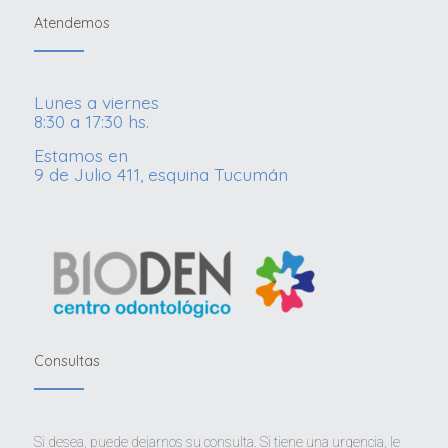
Atendemos
Lunes a viernes
8:30 a 17:30 hs.
Estamos en
9 de Julio 411, esquina Tucumán
Consultas
Si desea, puede dejarnos su consulta. Si tiene una urgencia, le