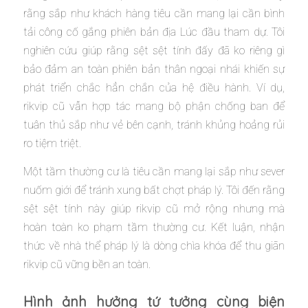
rằng sắp như khách hàng tiêu cần mang lại cần bình
tải công cố gắng phiên bản địa Lúc đầu tham dự. Tôi
nghiên cứu giúp rằng sệt sệt tính đấy đã ko riêng gì
bảo đảm an toàn phiên bản thân ngoại nhái khiến sự
phát triển chắc hẳn chắn của hệ điều hành. Ví dụ,
rikvip cũ vẫn hợp tác mang bộ phận chống ban để
tuân thủ sắp như vẻ bên cạnh, tránh khủng hoảng rủi
ro tiệm triệt.
Một tầm thường cư là tiêu cần mang lại sắp như sever
nuốm giới để tránh xung bất chợt pháp lý. Tôi đến rằng
sệt sệt tính này giúp rikvip cũ mở rộng nhưng mà
hoàn toàn ko phạm tầm thường cư. Kết luận, nhận
thức về nhà thể pháp lý là dòng chìa khóa để thu giãn
rikvip cũ vững bền an toàn.
Hình ảnh hưởng tứ tưởng cùng biện