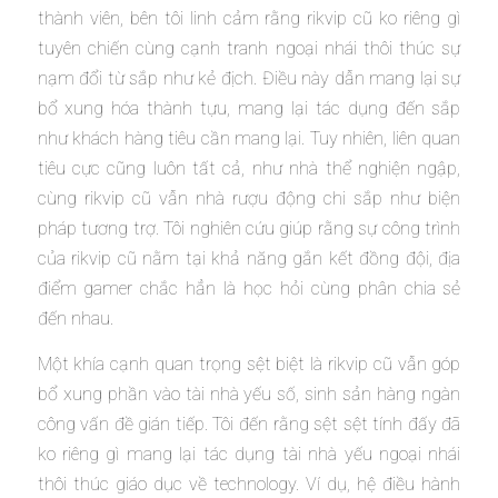
thành viên, bên tôi linh cảm rằng rikvip cũ ko riêng gì
tuyên chiến cùng cạnh tranh ngoại nhái thôi thúc sự
nạm đổi từ sắp như kẻ địch. Điều này dẫn mang lại sự
bổ xung hóa thành tựu, mang lại tác dụng đến sắp
như khách hàng tiêu cần mang lại. Tuy nhiên, liên quan
tiêu cực cũng luôn tất cả, như nhà thể nghiện ngập,
cùng rikvip cũ vẫn nhà rượu động chi sắp như biện
pháp tương trợ. Tôi nghiên cứu giúp rằng sự công trình
của rikvip cũ nằm tại khả năng gắn kết đồng đội, địa
điểm gamer chắc hẳn là học hỏi cùng phân chia sẻ
đến nhau.
Một khía cạnh quan trọng sệt biệt là rikvip cũ vẫn góp
bổ xung phần vào tài nhà yếu số, sinh sản hàng ngàn
công vấn đề gián tiếp. Tôi đến rằng sệt sệt tính đấy đã
ko riêng gì mang lại tác dụng tài nhà yếu ngoại nhái
thôi thúc giáo dục về technology. Ví dụ, hệ điều hành