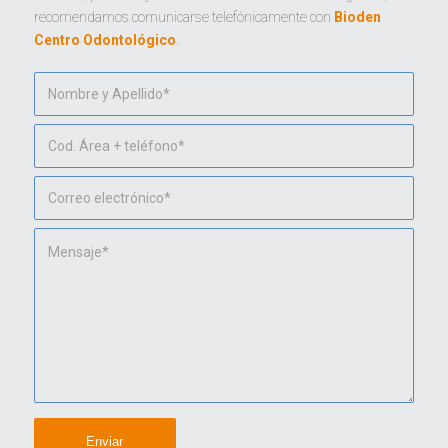
recomendamos comunicarse telefónicamente con
Bioden
Centro Odontológico
.