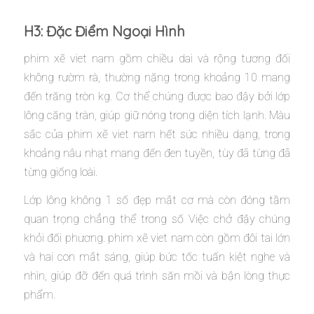
H3: Đặc Điểm Ngoại Hình
phim xẽ viet nam gồm chiều dai và rộng tương đối
không rườm rà, thường nặng trong khoảng 10 mang
đến trăng tròn kg. Cơ thể chúng được bao đậy bởi lớp
lông căng tràn, giúp giữ nóng trong diện tích lạnh. Màu
sắc của phim xẽ viet nam hết sức nhiều dạng, trong
khoảng nâu nhạt mang đến đen tuyền, tùy đã từng đã
từng giống loài.
Lớp lông không 1 số đẹp mắt cơ mà còn đóng tầm
quan trọng chẳng thể trong số Việc chở đậy chúng
khỏi đối phương. phim xẽ viet nam còn gồm đôi tai lớn
và hai con mắt sáng, giúp bức tốc tuấn kiệt nghe và
nhìn, giúp đỡ đến quá trình săn mồi và bận lòng thực
phẩm.