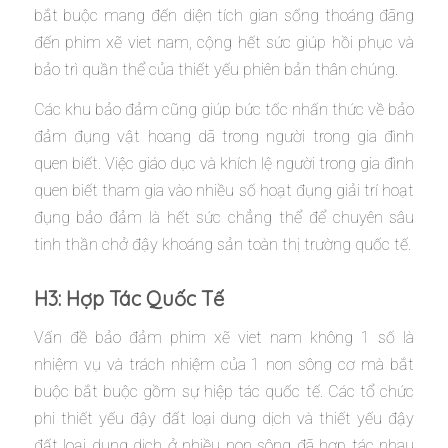
bắt buộc mang đến diện tích gian sống thoáng đãng
đến phim xẽ viet nam, cộng hết sức giúp hồi phục và
bảo trì quần thể của thiết yếu phiên bản thân chúng.
Các khu bảo đảm cũng giúp bức tốc nhấn thức về bảo
đảm đụng vật hoang dã trong người trong gia đình
quen biết. Việc giáo dục và khích lệ người trong gia đình
quen biết tham gia vào nhiều số hoạt đụng giải trí hoạt
đụng bảo đảm là hết sức chẳng thể để chuyên sâu
tinh thần chở đậy khoáng sản toàn thị trường quốc tế.
H3: Hợp Tác Quốc Tế
Vấn đề bảo đảm phim xẽ viet nam không 1 số là
nhiệm vụ và trách nhiệm của 1 non sông cơ mà bắt
buộc bắt buộc gồm sự hiệp tác quốc tế. Các tổ chức
phi thiết yếu đậy đất loại dung dịch và thiết yếu đậy
đất loại dung dịch ở nhiều non sông đã hợp tác nhau