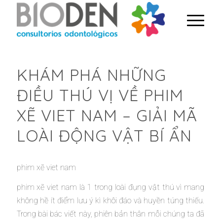
KHÁM PHÁ NHỮNG
ĐIỀU THÚ VỊ VỀ PHIM
XẼ VIET NAM – GIẢI MÃ
LOÀI ĐỘNG VẬT BÍ ẨN
phim xẽ viet nam
phim xẽ viet nam là 1 trong loài đụng vật thú vì mang
không hề ít điểm lưu ý kì khôi đáo và huyền túng thiếu.
Trong bài bác viết này, phiên bản thân mỗi chúng ta đã