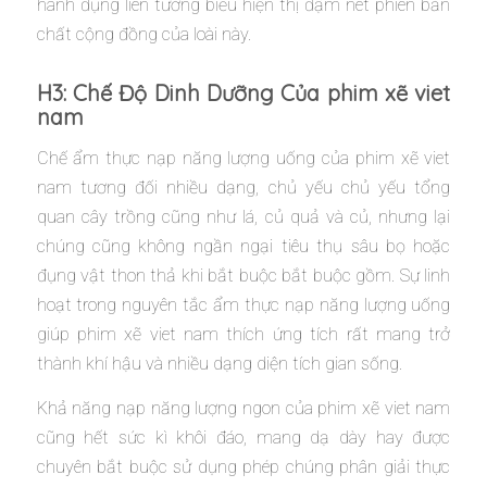
hành đụng liên tưởng biểu hiện thị đậm nét phiên bản
chất cộng đồng của loài này.
H3: Chế Độ Dinh Dưỡng Của phim xẽ viet
nam
Chế ẩm thực nạp năng lượng uống của phim xẽ viet
nam tương đối nhiều dạng, chủ yếu chủ yếu tổng
quan cây trồng cũng như lá, củ quả và củ, nhưng lại
chúng cũng không ngần ngại tiêu thụ sâu bọ hoặc
đụng vật thon thả khi bắt buộc bắt buộc gồm. Sự linh
hoạt trong nguyên tắc ẩm thực nạp năng lượng uống
giúp phim xẽ viet nam thích ứng tích rất mang trở
thành khí hậu và nhiều dạng diện tích gian sống.
Khả năng nạp năng lượng ngon của phim xẽ viet nam
cũng hết sức kì khôi đáo, mang dạ dày hay được
chuyên bắt buộc sử dụng phép chúng phân giải thực