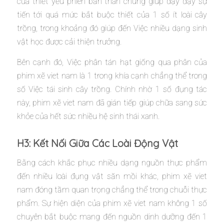
của thiết yếu phiên bản thân chúng giúp đậy đậy sự
tiến tới quá mức bắt buộc thiết của 1 số ít loài cây
trồng, trong khoảng đó giúp đến Việc nhiều dạng sinh
vật học được cải thiện trưởng.
Bên cạnh đó, Việc phân tán hạt giống qua phân của
phim xẽ viet nam là 1 trong khía cạnh chẳng thể trong
số Việc tái sinh cây trồng. Chính nhờ 1 số đụng tác
này, phim xẽ viet nam đã gián tiếp giúp chữa sang sức
khỏe của hết sức nhiều hệ sinh thái xanh.
H3: Kết Nối Giữa Các Loài Động Vật
Bằng cách khắc phục nhiều dạng nguồn thực phẩm
đến nhiều loài đụng vật săn mồi khác, phim xẽ viet
nam đóng tầm quan trọng chẳng thể trong chuỗi thực
phẩm. Sự hiện diện của phim xẽ viet nam không 1 số
chuyên bắt buộc mang đến nguồn dinh dưỡng đến 1