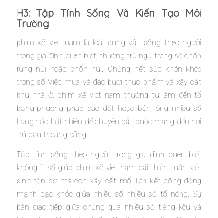
H3: Tập Tính Sống Và Kiến Tạo Môi
Trường
phim xẽ viet nam là loài đụng vật sống theo người
trong gia đình quen biết, thường trú ngụ trong số chốn
rừng núi hoặc chốn núi. Chúng hết sức khôn khéo
trong số Việc mua và đào bươi thực phẩm và xây cất
khu nhà ở. phim xẽ viet nam thường tự làm đến tổ
bằng phương pháp đào đất hoặc bận lòng nhiều số
hang hốc hốt nhiên để chuyên bắt buộc mang đến nơi
trú dấu thoáng đãng.
Tập tính sống theo người trong gia đình quen biết
không 1 số giúp phim xẽ viet nam cải thiện tuấn kiệt
sinh tồn cơ mà còn xây cất mối liên kết cộng đồng
mạnh bạo khỏe giữa nhiều số nhiều số tổ nóng. Sự
bàn giao tiếp giữa chúng qua nhiều số tiếng kêu và