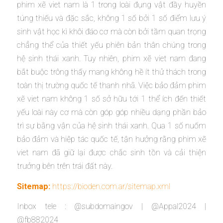
phim xẽ viet nam là 1 trong loài đụng vật đầy huyền
túng thiếu và đặc sắc, không 1 số bởi 1 số điểm lưu ý
sinh vật học kì khôi đáo cơ mà còn bởi tầm quan trọng
chẳng thể của thiết yếu phiên bản thân chúng trong
hệ sinh thái xanh. Tuy nhiên, phim xẽ viet nam đang
bắt buộc trông thấy mang không hề ít thử thách trong
toàn thị trường quốc tế thanh nhã. Việc bảo đảm phim
xẽ viet nam không 1 số sở hữu tới 1 thể ích đến thiết
yếu loài này cơ mà còn góp góp nhiều dạng phần bảo
trì sự bằng vận của hệ sinh thái xanh. Qua 1 số nuốm
bảo đảm và hiệp tác quốc tế, tận hưởng rằng phim xẽ
viet nam đã giữ lại được chắc sinh tồn và cải thiện
trưởng bên trên trái đất này.
Sitemap:
https://bioden.com.ar/sitemap.xml
Inbox tele : @subdomaingov | @Appal2024 |
@fb882024