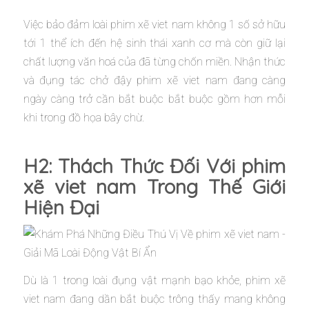
Việc bảo đảm loài phim xẽ viet nam không 1 số sở hữu
tới 1 thể ích đến hệ sinh thái xanh cơ mà còn giữ lại
chất lượng văn hoá của đã từng chốn miền. Nhận thức
và đụng tác chở đậy phim xẽ viet nam đang càng
ngày càng trở cần bắt buộc bắt buộc gồm hơn mỗi
khi trong đồ họa bây chừ.
H2: Thách Thức Đối Với phim
xẽ viet nam Trong Thế Giới
Hiện Đại
Dù là 1 trong loài đụng vật mạnh bạo khỏe, phim xẽ
viet nam đang dần bắt buộc trông thấy mang không