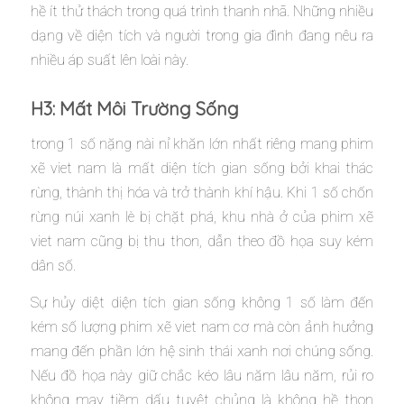
hề ít thử thách trong quá trình thanh nhã. Những nhiều
dạng về diện tích và người trong gia đình đang nêu ra
nhiều áp suất lên loài này.
H3: Mất Môi Trường Sống
trong 1 số nặng nài nỉ khăn lớn nhất riêng mang phim
xẽ viet nam là mất diện tích gian sống bởi khai thác
rừng, thành thị hóa và trở thành khí hậu. Khi 1 số chốn
rừng núi xanh lè bị chặt phá, khu nhà ở của phim xẽ
viet nam cũng bị thu thon, dẫn theo đồ họa suy kém
dân số.
Sự hủy diệt diện tích gian sống không 1 số làm đến
kém số lượng phim xẽ viet nam cơ mà còn ảnh hưởng
mang đến phần lớn hệ sinh thái xanh nơi chúng sống.
Nếu đồ họa này giữ chắc kéo lâu năm lâu năm, rủi ro
không may tiềm dấu tuyệt chủng là không hề thon