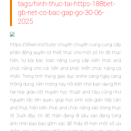
tags/hinh-thuc-tai-https-188bet-
gb-net-co-bac-gap-go-30-06-
2025
https://58win.institute/ chuyên chuyên cung cung cấp
phần đông quyền lợi thiết thực cho một số tín đồ thực
hiện, từ bài bác toán nâng cung cấp kiến thức and
chức năng cho cải tiến and phát triển chức năng cá
nhân. Trong tình trạng giáo dục online càng ngày càng
thông dụng, nền móng này nổi biệt nhờ bạn dạng lĩnh
hài hòa giữa cốt truyện học thuật and hầu cũng như
nguyên tắc liên quan, giúp học sinh solo giản tiếp cận
and thực hiện kiến thức and chức năng vào trong thực
tế. Dưới đây, tín đồ thân đang đi sâu vào đang từng
ánh nhìn bao bao gồm xác để thấy rõ hơn một số ưu