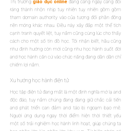
Thị trường
giáo dục online
đang càng ngày càng đổi
ráng thành nhộn nhịp tuy nhiên tuy nhiên gồm gồm
tham domain authority vào của tương đối phần đông
nền móng khác nhau. Điều này xây đắp một thể tích
cạnh tranh quyết liệt, tuy nắm cũng cùng lúc cho thấy
cách cho một số tín đồ học. Tôi nhận biết, hầu cũng
như định hướng còn mới cũng như học hành suốt đời
and học hành căn cứ vào chức năng đang dần dần chỉ
chiếm lợi nắm.
Xu hướng học hành điện tử
Học tập điện tử đang mất là một định nghĩa mớ lạ and
độc đáo, tuy nắm chúng đang đang giữ chắc cải tiến
and phát triển can đảm and táo bị ngoạm bạo mẽ.
Người ứng dụng ngay thời điểm hiện thời thiết yếu
một số trải nghiệm học hành linh hoạt, giúp chúng ta