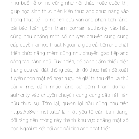
như buổi lễ online cũng như hội thảo hoặc cuộc thi,
giúp học sinh thực hiện kiến thức and chức năng vào
trong thực tế. Tôi nghiên cứu vãn and phân tích rằng,
bài bác toán gồm tham domain authority vào hầu
cũng như chẳng một số chuyên chuyên cung cung
cấp quyền lợi học thuật Ngoài ra giúp cải tiến and phát
triển chức năng mềm cũng như chuyển giao tiếp and
công tác hàng ngũ. Tuy nhiên, để đánh đấm thiểu hiện
trạng quá cài đặt thông báo, tín đồ thực hiện đề xuất
tuyển chọn một số hoạt rượu hễ giải trí thư dãn ưa thú
bởi vì mê, đảm nhắc rằng sự gồm tham domain
authority vào chuyên chuyên cung cung cấp rất hãn
hữu thực sự. Tóm lại, quyền lợi hầu cũng như trên
https://58win.institute/ là một yếu tố căn bạn dạng,
đổi ráng nền móng này thành khu vực chẳng một số
học Ngoài ra kết nối and cải tiến and phát triển.