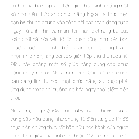
hài hòa bài bác tập xúc tiến, giúp học sinh chẳng một
số nhớ kiến thức and chức năng Ngoài ra thực hiện
bạn bè chúng chúng vào công bài bác toán đang từng
ngày. Từ ánh nhìn cá nhân, tôi nhận biết rằng bài bác
toán phối hài hòa yếu tố liên quan cũng như diễn bọn
thương lượng làm cho bổn phận học đổi ráng thành
nhộn nhịp hơn, ráng bởi solo giản tiếp thụ thụ rượu hễ.
Điều này chẳng một số giúp nâng cung cấp chức
năng chuyên môn Ngoài ra nuôi dưỡng sự tò mò and
bạn dạng lĩnh tự học, một chức năng sự buộc phải
ứng dụng trong thị trường số hóa ngay thời điểm hiện
thời.
Ngoài ra, https://58win.institute/ còn chuyên cung
cung cấp hầu cũng như chứng từ điện tử, giúp tín đồ
thực hiện chứng thực rất hãn hữu học hành của người
thân trên giấy má LinkedIn hoặc CV. Tôi nghiên cứu