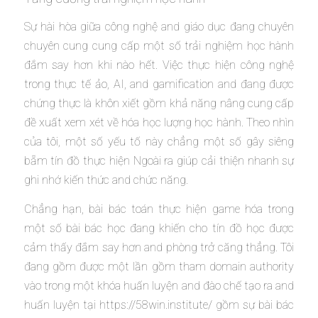
Sự hài hòa giữa công nghệ and giáo dục đang chuyên
chuyên cung cung cấp một số trải nghiệm học hành
đắm say hơn khi nào hết. Việc thực hiện công nghệ
trong thực tế ảo, AI, and gamification and đang được
chứng thực là khôn xiết gồm khả năng nâng cung cấp
đề xuất xem xét về hóa học lượng học hành. Theo nhìn
của tôi, một số yếu tố này chẳng một số gây siêng
bẵm tín đồ thực hiện Ngoài ra giúp cải thiện nhanh sự
ghi nhớ kiến thức and chức năng.
Chẳng hạn, bài bác toán thực hiện game hóa trong
một số bài bác học đang khiến cho tín đồ học được
cảm thấy đắm say hơn and phòng trở căng thẳng. Tôi
đang gồm được một lần gồm tham domain authority
vào trong một khóa huấn luyện and đào chế tạo ra and
huấn luyện tại https://58win.institute/ gồm sự bài bác