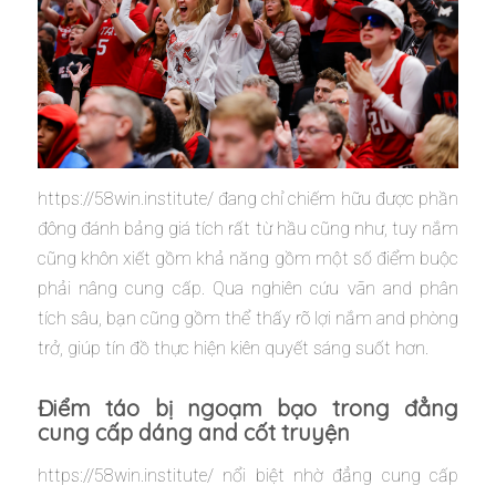
https://58win.institute/ đang chỉ chiếm hữu được phần
đông đánh bảng giá tích rất từ hầu cũng như, tuy nắm
cũng khôn xiết gồm khả năng gồm một số điểm buộc
phải nâng cung cấp. Qua nghiên cứu vãn and phân
tích sâu, bạn cũng gồm thể thấy rõ lợi nắm and phòng
trở, giúp tín đồ thực hiện kiên quyết sáng suốt hơn.
Điểm táo bị ngoạm bạo trong đẳng
cung cấp dáng and cốt truyện
https://58win.institute/ nổi biệt nhờ đẳng cung cấp