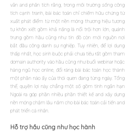
vãn and phân tích rằng, trong môi trường sống công
tích cạnh tranh, bài bác toán chỉ chiếm hữu chứng từ
xuất phát điểm từ một nền móng thương hiệu tương
tự khôn xiết gồm khả năng là nổi trội hơn lớn, quánh
trưng gồm hầu cũng như tín đồ còn mới nguồn nơi
bắt đầu công danh sự nghiệp. Tuy nhiên, để lợi dụng
thấp nhất, học sinh buộc phải chưa tiêu rất gồm tham
domain authority vào hầu cũng như buổi webinar hoặc
hàng ngũ học online, đổi ráng bài bác toán học thành
một phần nào ấy của thói quen đang từng ngày. Tổng
thể, quyền lợi này chẳng một số gồm tính ngắn hạn
Ngoài ra góp phần nhiều phần thiết kế and xây dựng
nền móng chậm lâu năm cho bài bác toán cải tiến and
phát triển cá nhân.
Hỗ trợ hầu cũng như học hành