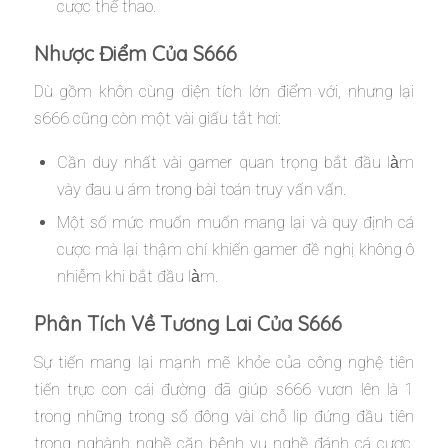
cược thể thao.
Nhược Điểm Của S666
Dù gồm khôn cùng diện tích lớn điểm với, nhưng lại
s666 cũng còn một vài giấu tắt hơi:
Cần duy nhất vài gamer quan trọng bắt đầu làm
vày đau u ám trong bài toán truy vấn vấn.
Một số mức muốn muốn mang lại và quy định cá
cược mà lại thậm chí khiến gamer đề nghị không ô
nhiễm khi bắt đầu làm.
Phân Tích Về Tương Lai Của S666
Sự tiến mang lại mạnh mẽ khỏe của công nghệ tiên
tiến trực con cái đường đã giúp s666 vươn lên là 1
trong những trong số đông vài chỗ lip đứng đầu tiên
trong nghành nghề căn bệnh vụ nghề đánh cá cược.