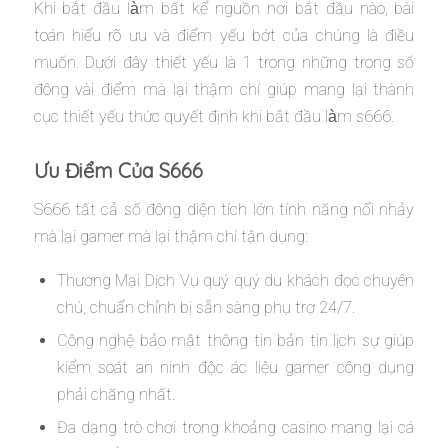
Khi bắt đầu làm bất kể nguồn nơi bắt đầu nào, bài
toán hiểu rõ ưu và điểm yếu bớt của chúng là điều
muốn. Dưới đây thiết yếu là 1 trong những trong số
đông vài điểm mà lại thậm chí giúp mang lại thành
cục thiết yếu thức quyết định khi bắt đầu làm s666.
Ưu Điểm Của S666
S666 tất cả số đông diện tích lớn tính năng nổi nhảy
mà lại gamer mà lại thậm chí tận dụng:
Thương Mại Dịch Vụ quý quý du khách đọc chuyên
chú, chuẩn chỉnh bị sẵn sàng phụ trợ 24/7.
Công nghệ bảo mật thông tin bản tin lịch sự giúp
kiểm soát an ninh độc ác liệu gamer công dụng
phải chăng nhất.
Đa dạng trò chơi trong khoảng casino mang lại cá