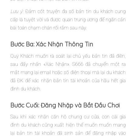
Lưu ý
: Đảm cốt truyện đa số bản tin du khách cung
cấp là tuyệt vời và được quan trung ương để ngăn cản
bài toán chạm chán rối rắm sau này.
Bước Ba: Xác Nhận Thông Tin
Quý Khách muốn rà soát lại chủ yếu bản tin đã điền,
sau đấy nhấn «Xác Nhận». S666 đã chuyển một ra
mắt mang lại email hoặc số điện thoại mà lại du khách
đã ĐK để xác nhận bản tin tài khoản của hầu hết gia
đình du khách.
Bước Cuối: Đăng Nhập và Bắt Đầu Chơi
Sau khi xác nhận căn hộ chung cư cửa, con cái gia
đình du khách cũng xuất hiện thể muốn muốn mang
lại bản tin tài khoản đã sinh sản để đăng nhập vào