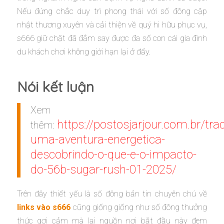
Nếu đứng chắc duy trì phong thái với số đông cập
nhật thương xuyên và cải thiện về quý hi hữu phục vụ,
s666 giữ chặt đã đắm say được đa số con cái gia đình
du khách chơi không giới hạn lại ở đấy.
Nói kết luận
Xem
https://postosjarjour.com.br/tra
thêm:
uma-aventura-energetica-
descobrindo-o-que-e-o-impacto-
do-56b-sugar-rush-01-2025/
Trên đây thiết yếu là số đông bản tin chuyên chú về
links vào s666
cũng giống giống như số đông thưởng
thức gợi cảm mà lại nguồn nơi bắt đầu này đem