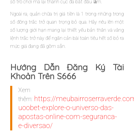
số trò chơi mà lại thành cục đã bắt đầu làm.
Ngoài ra, quản chữa trị giá tiền là 1 trong những trong
số đông trắc trở quan trọng bỏ qua. Hãy nêu lên một
số lượng giới hạn mang lại thiết yếu bản thân và vâng
lệnh trắc trở này để ngăn cản bài toán tiêu hết số bỏ ra
mức giá đang đã gồm sẵn.
Hướng Dẫn Đăng Ký Tài
Khoản Trên S666
Xem
https://meubairroserraverde.co
thêm:
uoobet-explore-o-universo-das-
apostas-online-com-seguranca-
e-diversao/