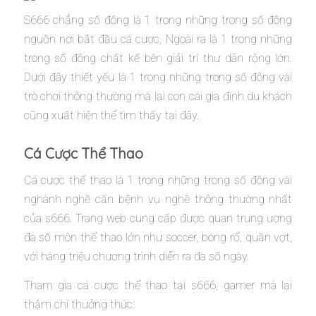
S666 chẳng số đông là 1 trong những trong số đông
nguồn nơi bắt đầu cá cược, Ngoài ra là 1 trong những
trong số đông chất kế bên giải trí thư dãn rộng lớn.
Dưới đây thiết yếu là 1 trong những trong số đông vài
trò chơi thông thường mà lại con cái gia đình du khách
cũng xuất hiện thể tìm thấy tại đây.
Cá Cược Thể Thao
Cá cược thể thao là 1 trong những trong số đông vài
nghành nghề căn bệnh vụ nghề thông thường nhất
của s666. Trang web cung cấp được quan trung ương
đa số môn thể thao lớn như soccer, bóng rổ, quần vợt,
với hàng triệu chương trình diễn ra đa số ngày.
Tham gia cá cược thể thao tại s666, gamer mà lại
thậm chí thưởng thức: