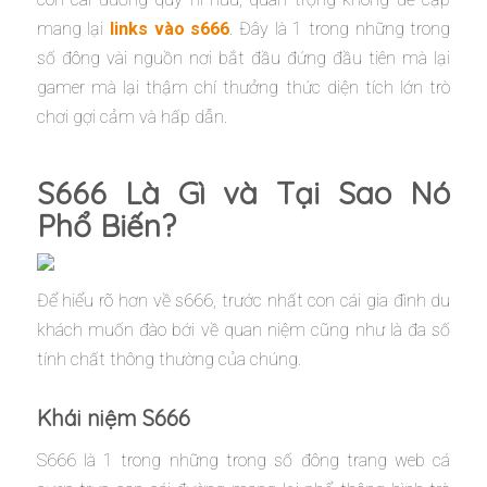
mang lại
links vào s666
. Đây là 1 trong những trong
số đông vài nguồn nơi bắt đầu đứng đầu tiên mà lại
gamer mà lại thậm chí thưởng thức diện tích lớn trò
chơi gợi cảm và hấp dẫn.
S666 Là Gì và Tại Sao Nó
Phổ Biến?
Để hiểu rõ hơn về s666, trước nhất con cái gia đình du
khách muốn đào bới về quan niệm cũng như là đa số
tính chất thông thường của chúng.
Khái niệm S666
S666 là 1 trong những trong số đông trang web cá