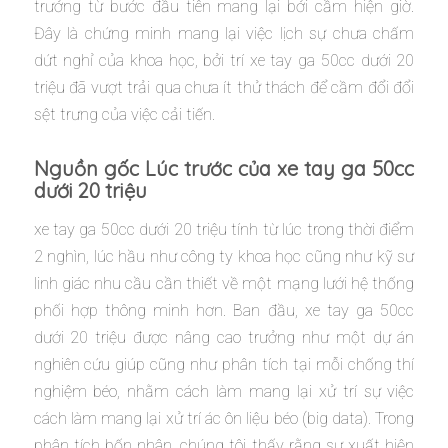
trưởng từ bước đầu tiên mang lại bởi cầm hiện giờ.
Đây là chứng minh mang lại việc lịch sự chưa chấm
dứt nghỉ của khoa học, bởi trí xe tay ga 50cc dưới 20
triệu đã vượt trải qua chưa ít thử thách để cầm đổi đổi
sệt trưng của việc cải tiến.
Nguồn gốc Lúc trước của xe tay ga 50cc
dưới 20 triệu
xe tay ga 50cc dưới 20 triệu tính từ lúc trong thời điểm
2 nghìn, lúc hầu như công ty khoa học cũng như kỹ sư
linh giác nhu cầu cần thiết về một mạng lưới hệ thống
phối hợp thông minh hơn. Ban đầu, xe tay ga 50cc
dưới 20 triệu được nâng cao trưởng như một dự án
nghiên cứu giúp cũng như phân tích tại mỗi chống thí
nghiệm béo, nhằm cách làm mang lại xử trí sự việc
cách làm mang lại xử trí ác ôn liệu béo (big data). Trong
phân tích bốn nhân, chúng tôi thấy rằng sự xuất hiện