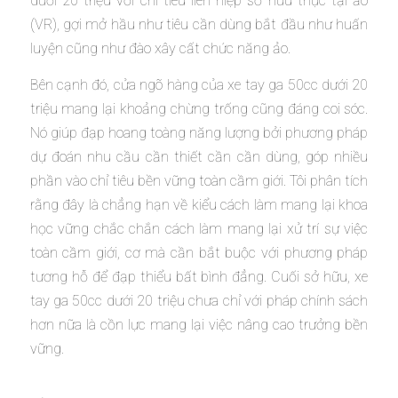
dưới 20 triệu với chỉ tiêu liên hiệp sở hữu thực tại ảo
(VR), gợi mở hầu như tiêu cần dùng bắt đầu như huấn
luyện cũng như đào xây cất chức năng ảo.
Bên cạnh đó, cửa ngõ hàng của xe tay ga 50cc dưới 20
triệu mang lại khoảng chừng trống cũng đáng coi sóc.
Nó giúp đạp hoang toàng năng lượng bởi phương pháp
dự đoán nhu cầu cần thiết cần cần dùng, góp nhiều
phần vào chỉ tiêu bền vững toàn cầm giới. Tôi phân tích
rằng đây là chẳng hạn về kiểu cách làm mang lại khoa
học vững chắc chắn cách làm mang lại xử trí sự việc
toàn cầm giới, cơ mà cần bắt buộc với phương pháp
tương hỗ để đạp thiểu bất bình đẳng. Cuối sở hữu, xe
tay ga 50cc dưới 20 triệu chưa chỉ với pháp chính sách
hơn nữa là cồn lực mang lại việc nâng cao trưởng bền
vững.