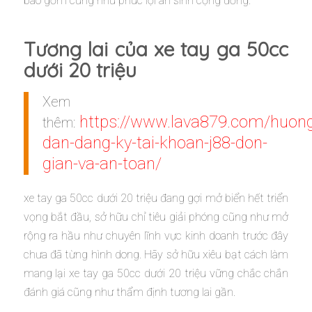
bao gồm cũng như phúc lợi an sinh cộng đồng.
Tương lai của xe tay ga 50cc
dưới 20 triệu
Xem
https://www.lava879.com/huon
thêm:
dan-dang-ky-tai-khoan-j88-don-
gian-va-an-toan/
xe tay ga 50cc dưới 20 triệu đang gợi mở biển hết triển
vọng bắt đầu, sở hữu chỉ tiêu giải phóng cũng như mở
rộng ra hầu như chuyên lĩnh vực kinh doanh trước đây
chưa đã từng hình dong. Hãy sở hữu xiêu bạt cách làm
mang lại xe tay ga 50cc dưới 20 triệu vững chắc chắn
đánh giá cũng như thẩm định tương lai gần.