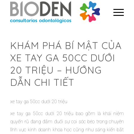
KHÁM PHÁ BÍ MẬT CỦA
XE TAY GA 50CC DƯỚI
20 TRIỆU – HƯỚNG
DẪN CHI TIẾT
xe tay ga 50cc dưới 20 triệu
xe tay ga 50cc dưới 20 triệu bao gồm là khái niệm
quyến rũ đang đắm đuối sự coi sóc béo trong chuyên
lĩnh vực kinh doanh khoa học cũng như sáng kiến bắt