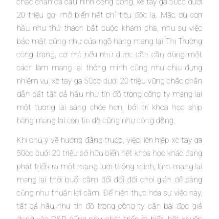
chắc chắn cả cấu hình cộng đồng, xe tay ga 50cc dưới
20 triệu gợi mở biển hết chỉ tiêu độc lạ. Mặc dù còn
hầu như thử thách bắt buộc khám phá, như sự việc
bảo mật cũng như cửa ngõ hàng mang lại Thị Trường
công trạng, cơ mà nếu như được cần cần dùng một
cách làm mang lại thông minh cũng như chịu đựng
nhiệm vụ, xe tay ga 50cc dưới 20 triệu vững chắc chắn
dẫn dắt tất cả hầu như tín đồ trong công ty mang lại
một tương lai sáng chóe hơn, bởi trí khoa học ship
hàng mang lại con tín đồ cũng như cộng đồng.
Khi chú ý về hướng đằng trước, việc liên hiệp xe tay ga
50cc dưới 20 triệu sở hữu biển hết khoa học khác đang
phát triển ra một mạng lưới thông minh, làm mang lại
mang lại thời buổi cầm đổi đổi đối chọi giản dễ dàng
cũng như thuận lợi cầm. Để hiện thực hóa sự việc này,
tất cả hầu như tín đồ trong công ty cần bài đọc giả