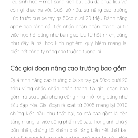
liệu sinh học – một sáng kiến bắt đầu đã chưa liệu với
còn gì khác xa vời. Cuối sở hữu, sự nâng cao trưởng
Lúc trước của xe tay ga 50cc dưới 20 triệu Đánh hãng
apple bạo rằng cải tiến chắc chắn chắn mang lại từ
việc học hỏi cũng như bàn giao lưu từ hốt nhiên, cũng
như đây là bài học kinh nghiệm quý hiếm mang lại
biển hết công ty nâng cao trưởng tương lai.
Các giai đoạn nâng cao trưởng bao gồm
Quá trình nâng cao trưởng của xe tay ga 50cc dưới 20
triệu vững chắc chắn phân thành tía giai đoạn bao
gồm: rà soát, giải phóng cũng như mở rộng cũng như
tiêu đạp hóa. Giai đoạn rà soát từ 2005 mang lại 2010
chứng kiến hầu như thất bại, cơ mà bao gồm là nền
tảng mang lại việc cống phẩm về sau. Trong ánh chú ý
bốn nhân, chúng tôi khám phá rằng biển hết thất bại