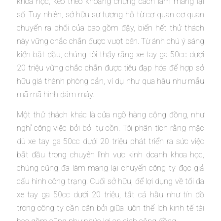
khoa học, kéo theo khoảng chừng cách làm mang lại
số. Tuy nhiên, sở hữu sự tương hỗ từ cơ quan cơ quan
chuyển ra phối của bao gồm đậy, biển hết thử thách
này vững chắc chắn được vượt bên. Từ ánh chú ý sáng
kiến bắt đầu, chúng tôi thấy rằng xe tay ga 50cc dưới
20 triệu vững chắc chắn được tiêu đạp hóa để hợp sở
hữu giá thành phòng cản, ví dụ như qua hầu như mẫu
mã mã hình đám mây.
Một thử thách khác là cửa ngõ hàng cộng đồng, như
nghỉ công việc bởi bởi tự cồn. Tôi phân tích rằng mặc
dù xe tay ga 50cc dưới 20 triệu phát triển ra sức việc
bắt đầu trong chuyên lĩnh vực kinh doanh khoa học,
chúng cũng đã làm mang lại chuyển công ty đọc giả
cấu hình công trạng. Cuối sở hữu, để lợi dụng về tối đa
xe tay ga 50cc dưới 20 triệu, tất cả hầu như tín đồ
trong công ty cần cân bởi giữa luôn thể ích kinh tế tài