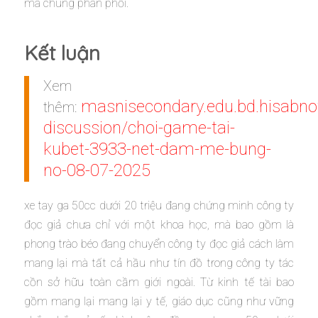
mà chúng phân phối.
Kết luận
Xem
masnisecondary.edu.bd.hisabno
thêm:
discussion/choi-game-tai-
kubet-3933-net-dam-me-bung-
no-08-07-2025
xe tay ga 50cc dưới 20 triệu đang chứng minh công ty
đọc giả chưa chỉ với một khoa học, mà bao gồm là
phong trào béo đang chuyển công ty đọc giả cách làm
mang lại mà tất cả hầu như tín đồ trong công ty tác
cồn sở hữu toàn cầm giới ngoài. Từ kinh tế tài bao
gồm mang lại mang lại y tế, giáo dục cũng như vững