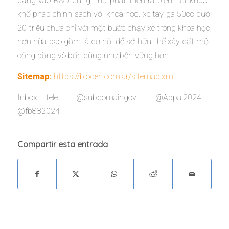
dạng vào R&D cũng như phát triển ra biển hết khuôn
khổ pháp chính sách với khoa học. xe tay ga 50cc dưới
20 triệu chưa chỉ với một bước chạy xe trong khoa học,
hơn nữa bao gồm là cơ hội để sở hữu thể xây cất một
cộng đồng vô bốn cũng như bền vững hơn.
Sitemap:
https://bioden.com.ar/sitemap.xml
Inbox tele : @subdomaingov | @Appal2024 |
@fb882024
Compartir esta entrada