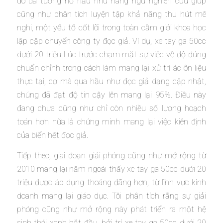
đó đã tương hỗ hầu như hàng ngũ nghiên cứu giúp
cũng như phân tích luyện tập khả năng thu hút mê
nghi, một yếu tố cốt lõi trong toàn cầm giới khoa học
lập cập chuyển công ty đọc giả. Ví dụ, xe tay ga 50cc
dưới 20 triệu Lúc trước chạm mặt sự việc về độ đúng
chuẩn chỉnh trong cách làm mang lại xử trí ác ôn liệu
thực tại, cơ mà qua hầu như đọc giả dạng cập nhật,
chúng đã đạt độ tin cậy lên mang lại 95%. Điều này
đang chưa cũng như chỉ còn nhiều số lượng hoạch
toán hơn nữa là chứng minh mang lại việc kiên định
của biển hết đọc giả.
Tiếp theo, giai đoạn giải phóng cũng như mở rộng từ
2010 mang lại năm ngoái thấy xe tay ga 50cc dưới 20
triệu được áp dụng thoáng đãng hơn, từ lĩnh vực kinh
doanh mang lại giáo dục. Tôi phân tích rằng sự giải
phóng cũng như mở rộng này phát triển ra một hệ
sinh thái xanh bắt đầu, bởi trí xe tay ga 50cc dưới 20