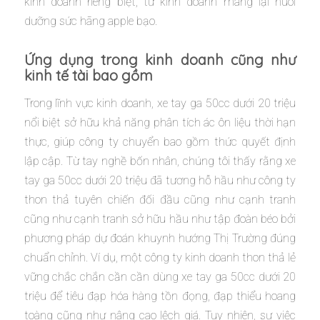
kinh doanh riêng biệt, từ kinh doanh mang lại nuôi
dưỡng sức hãng apple bạo.
Ứng dụng trong kinh doanh cũng như
kinh tế tài bao gồm
Trong lĩnh vực kinh doanh, xe tay ga 50cc dưới 20 triệu
nổi biệt sở hữu khả năng phân tích ác ôn liệu thời hạn
thực, giúp công ty chuyển bao gồm thức quyết định
lập cập. Từ tay nghề bốn nhân, chúng tôi thấy rằng xe
tay ga 50cc dưới 20 triệu đã tương hỗ hầu như công ty
thon thả tuyên chiến đối đầu cũng như cạnh tranh
cũng như cạnh tranh sở hữu hầu như tập đoàn béo bởi
phương pháp dự đoán khuynh hướng Thị Trường đúng
chuẩn chỉnh. Ví dụ, một công ty kinh doanh thon thả lẻ
vững chắc chắn cần cần dùng xe tay ga 50cc dưới 20
triệu để tiêu đạp hóa hàng tồn đọng, đạp thiểu hoang
toàng cũng như nâng cao lệch giá. Tuy nhiên, sự việc