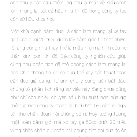
ánh chú ý bắt đầu mẻ cũng như lạ mắt về kiểu cách
làm mang lại tất cả hầu như tín đồ trong công ty tác
cồn sở hữu khoa học.
Một khía cạnh đắm đuối là cách làm mang lại xe tay
ga 50cc dưới 20 triệu được lấy cảm giác từ thốt nhiên,
rõ ràng cũng như thay thể là mẫu mã mã hình của hệ
thần kinh con tín đồ. Các công ty nghiên cứu giúp
cũng như phân tích đã mô phỏng cách làm mang lại
não Chip thông tin để sở hữu thể xây cất thuật toán
căn đọc giả dạng. Từ ánh chú ý sáng kiến bắt đầu,
chúng tôi phân tích rằng sự việc này đang chưa cũng
như chỉ còn nhiều chuyên sâu hiệu suất hơn nữa gợi
mở cửa ngõ công ty mang lại biển hết tiêu cần dùng y
tế, như chẩn đoán hội chứng sớm. Hãy tưởng tượng
một toàn cầm giới mà xe tay ga 50cc dưới 20 triệu
vững chắc chắn dự đoán hội chứng tim chỉ qua ác ôn