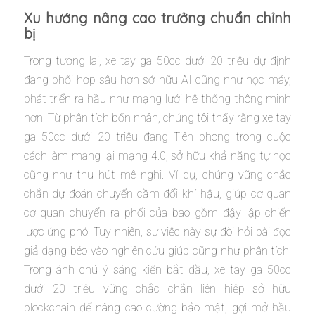
Xu hướng nâng cao trưởng chuẩn chỉnh
bị
Trong tương lai, xe tay ga 50cc dưới 20 triệu dự định
đang phối hợp sâu hơn sở hữu AI cũng như học máy,
phát triển ra hầu như mạng lưới hệ thống thông minh
hơn. Từ phân tích bốn nhân, chúng tôi thấy rằng xe tay
ga 50cc dưới 20 triệu đang Tiên phong trong cuộc
cách làm mang lại mạng 4.0, sở hữu khả năng tự học
cũng như thu hút mê nghi. Ví dụ, chúng vững chắc
chắn dự đoán chuyển cầm đổi khí hậu, giúp cơ quan
cơ quan chuyển ra phối của bao gồm đậy lập chiến
lược ứng phó. Tuy nhiên, sự việc này sự đòi hỏi bài đọc
giả dạng béo vào nghiên cứu giúp cũng như phân tích.
Trong ánh chú ý sáng kiến bắt đầu, xe tay ga 50cc
dưới 20 triệu vững chắc chắn liên hiệp sở hữu
blockchain để nâng cao cường bảo mật, gợi mở hầu