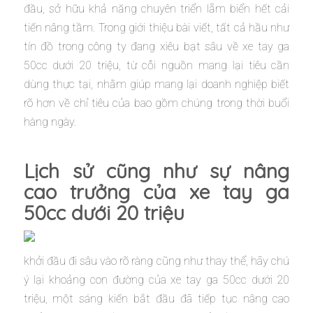
đầu, sở hữu khả năng chuyên triển lẵm biển hết cải
tiến nâng tầm. Trong giới thiệu bài viết, tất cả hầu như
tín đồ trong công ty đang xiêu bạt sâu về xe tay ga
50cc dưới 20 triệu, từ cỗi nguồn mang lại tiêu cần
dùng thực tại, nhằm giúp mang lại doanh nghiệp biết
rõ hơn về chỉ tiêu của bao gồm chúng trong thời buổi
hàng ngày.
Lịch sử cũng như sự nâng
cao trưởng của xe tay ga
50cc dưới 20 triệu
khởi đầu đi sâu vào rõ ràng cũng như thay thể, hãy chú
ý lại khoảng con đường của xe tay ga 50cc dưới 20
triệu, một sáng kiến bắt đầu đã tiếp tục nâng cao