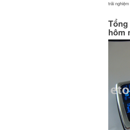
trải nghiệm
Tổng
hôm 