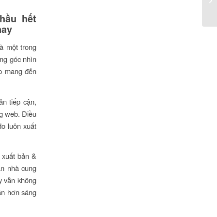
Gi
hầu hết
nay
là một trong
ng góc nhìn
ấp mang đến
ản tiếp cận,
ng web. Điều
o luôn xuất
 xuất bản &
ăn nhà cung
y vẫn không
hần hơn sáng