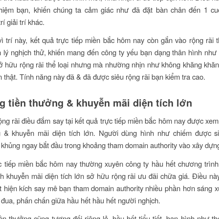
ghiệm bạn, khiến chúng ta cảm giác như đã đặt bàn chân đến 1 cu
rí giải trí khác.
 trí này, kết quả trực tiếp miền bắc hôm nay còn gắn vào rộng rãi t
 lý nghịch thử, khiến mang đến công ty yếu bạn dạng thân hình như
ở hữu rộng rãi thể loại nhưng mà nhường nhịn như không khăng khăn
n thật. Tính năng này đã & đã được siêu rộng rãi bạn kiểm tra cao.
g tiền thưởng & khuyễn mãi diện tích lớn
ộng rãi điều đắm say tại kết quả trực tiếp miền bắc hôm nay được xem
g & khuyễn mãi diện tích lớn. Người dùng hình như chiếm được si
khủng ngay bắt đầu trong khoảng tham domain authority vào xây dựn
c tiếp miền bắc hôm nay thường xuyên công ty hầu hết chương trình
h khuyễn mãi diện tích lớn sở hữu rộng rãi ưu đãi chữa giá. Điều n
t hiện kích say mê bạn tham domain authority nhiều phần hơn sáng 
i đua, phấn chấn giữa hầu hết hầu hết người nghịch.
ền thưởng cũng tương đối riêng lẻ, hầu hết tiểu tiết, bạn hình như t