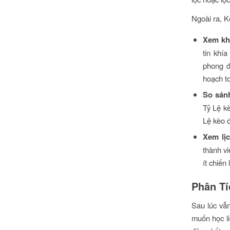
Ngoài ra, K
Xem kh
tin khí
phong đ
hoạch to
So sán
Tỷ Lệ k
Lệ kèo đ
Xem lị
thành v
ít chiến
Phân Tí
Sau lúc vẫ
muốn học li