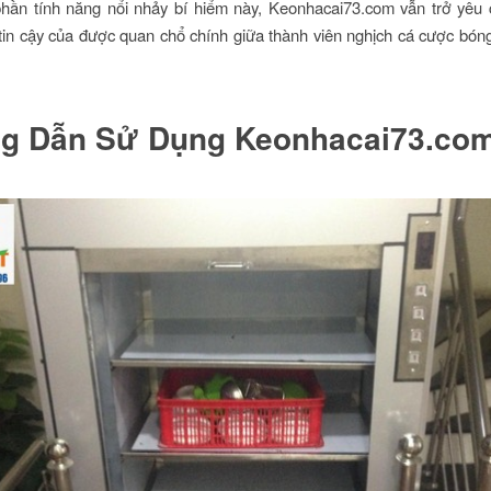
phần tính năng nổi nhảy bí hiểm này, Keonhacai73.com vẫn trở yêu 
in cậy của được quan chổ chính giữa thành viên nghịch cá cược bóng
g Dẫn Sử Dụng Keonhacai73.com