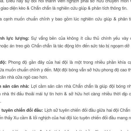
uả. Điều này sự đòi hỏi thành viên nghịch phải sở hữu chuyên môn 
ề giao diện kèo & Chắn chắn là nghiên cứu giúp & phân tích thông tin.
ía cạnh muốn chuẩn chỉnh y bao gồm lúc nghiên cứu giúp & phân t
ình lực lượng:
Sự vắng bên của không ít cầu thủ chính yếu vày
hoặc án treo giò Chắn chắn là tác động lớn đến sức táo bị ngoạm dở
độ:
Phong độ gần đây của hai đội là một trong nhiều phần khía c
giữa muốn chuẩn chỉnh y đến. Một đội bóng vẫn sở hữu phong độ cao 
 căn nhà cửa ngõ cao hơn.
m sân căn nhà:
Lợi cầm sân căn nhà Chắn chắn là giúp đội bóng n
n nhà thi đấu thoải mái tự tin hơn & sở hữu hơi càng nhiều thời dịp
.
 tuyên chiến đối đầu:
Lịch sử tuyên chiến đối đầu giữa hai đội Chắn
 thấy Xu cầm & lối nghịch của hai đội lúc tuyên chiến đối đầu mang 