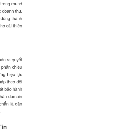
 trong round
c doanh thu.
 đông thành
họ cải thiện
oán ra quyết
, phản chiếu
ờng hiệp lực
háp theo dõi
oát bảo hành
Nhân domain
chắn là dẫn
.
Tín