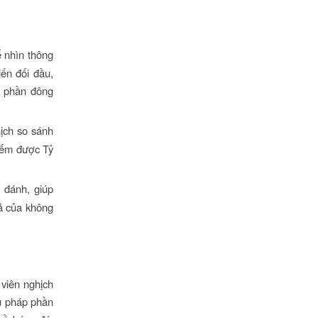
 nhìn thông
iến đối đầu,
& phần đông
ịch so sánh
kiếm được Tỷ
 đánh, giúp
uả của không
viên nghịch
ệu pháp phần