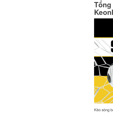
Tổn
Keon
Kèo sòng bạ