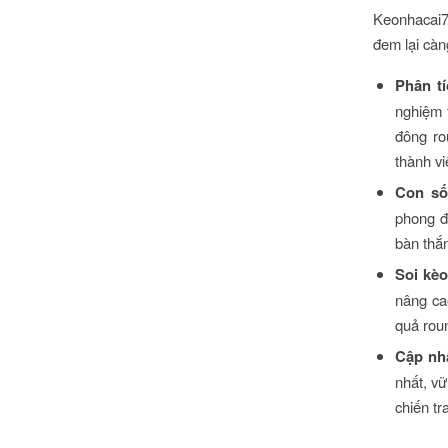
Keonhacai7
đem lại càn
Phân t
nghiệm 
đông ro
thành vi
Con số
phong đ
bàn thắ
Soi kèo
nâng ca
quả roun
Cập nhậ
nhất, vữ
chiến tr