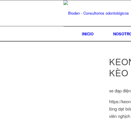
INICIO
NOSOTR
KEON
KÈO 
xe đạp điệ
https://keo
lòng dạt bó
viên nghịch