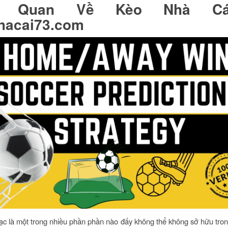
g Quan Về Kèo Nhà C
hacai73.com
c là một trong nhiều phần phần nào đấy không thể không sở hữu trong