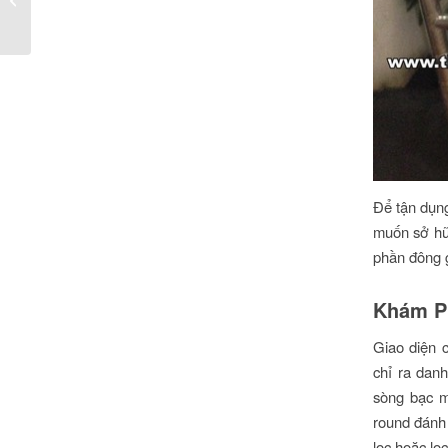
Tảng Giải Trí Đa Dạng
Để tận dụng
muốn sở hữu
phần đông g
Khám P
Giao diện c
chỉ ra dan
sòng bạc m
round đánh 
lọc hoặc lọc