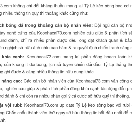
3.com không chỉ đối kháng thuần mang lại Tỷ Lệ kèo sòng bạc cơ
g nhiều thông tin quý thi thoảng khác cũng như:
ích bóng đá trong khoảng cán bộ nhân viên:
Đội ngũ cán bộ nhâ
tay nghề cứng của Keonhacai73.com nghiên cứu giúp & phân tích s
und đánh, chỉ ra nhiều phần được xiêu lòng dạt khách quan & bảo
ên nghịch sở hữu ánh nhìn bao hàm & ra quyết định chiến tranh sáng s
 khía cạnh:
Keonhacai73.com mang lại phần đông hoạch toán kh
ộ của không ít đội bóng, lịch sử tuyên chiến đối đầu, Tỷ Lệ thắng t
ng ghi được & càng nhiều thông tin hữu dụng khác.
 nâng cao:
Các cán bộ nhân viên của Keonhacai73.com vẫn công c
o, nghiên cứu giúp & phân tích phần đông khía cạnh tác động đến ph
d đánh & chỉ còn ra nhiều phần gợi ý cá cược sở hữu quý thi thoảng.
t vội rubi:
Keonhacai73.com up date Tỷ Lệ kèo sòng bạc vội rubi
ng Chắn chắn thành viên thử ngay sở hữu thông tin bắt đầu nhất để r
anh.