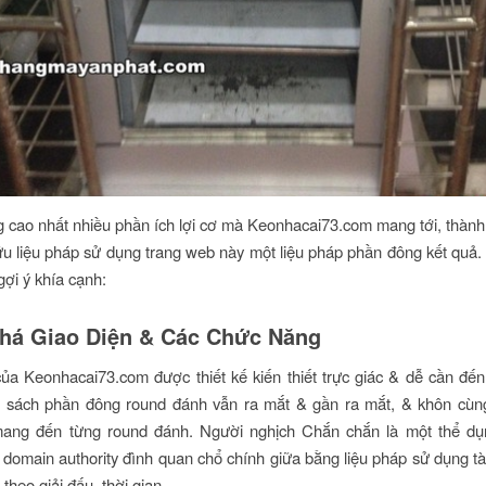
 cao nhất nhiều phần ích lợi cơ mà Keonhacai73.com mang tới, thành
 liệu pháp sử dụng trang web này một liệu pháp phần đông kết quả.
ợi ý khía cạnh:
há Giao Diện & Các Chức Năng
ủa Keonhacai73.com được thiết kế kiến thiết trực giác & dễ cần đế
h sách phần đông round đánh vẫn ra mắt & gần ra mắt, & khôn cùn
ang đến từng round đánh. Người nghịch Chắn chắn là một thể dụ
domain authority đình quan chổ chính giữa bằng liệu pháp sử dụng t
 theo giải đấu, thời gian.