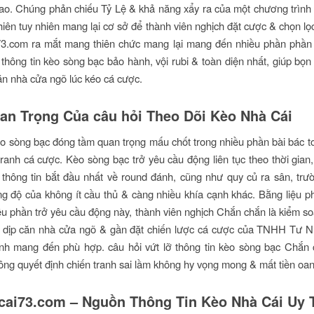
ao. Chúng phản chiếu Tỷ Lệ & khả năng xẩy ra của một chương trình
hiên tuy nhiên mang lại cơ sở để thành viên nghịch đặt cược & chọn lọ
3.com ra mắt mang thiên chức mang lại mang đến nhiều phần phần
 thông tin kèo sòng bạc bảo hành, vội rubi & toàn diện nhất, giúp bọn 
n nhà cửa ngõ lúc kéo cá cược.
n Trọng Của câu hỏi Theo Dõi Kèo Nhà Cái
o sòng bạc đóng tầm quan trọng mấu chốt trong nhiều phần bài bác t
tranh cá cược. Kèo sòng bạc trở yêu cầu động liên tục theo thời gian
thông tin bắt đầu nhất về round đánh, cũng như quy củ ra sân, trư
g độ của không ít cầu thủ & càng nhiều khía cạnh khác. Bằng liệu p
ều phần trở yêu cầu động này, thành viên nghịch Chắn chắn là kiểm s
i dịp căn nhà cửa ngõ & gần đặt chiến lược cá cược của TNHH Tư 
đình mang đến phù hợp. câu hỏi vứt lỡ thông tin kèo sòng bạc Chắn 
ng quyết định chiến tranh sai lầm không hy vọng mong & mất tiền oan
ai73.com – Nguồn Thông Tin Kèo Nhà Cái Uy 