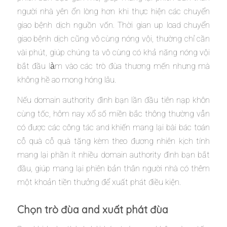
người nhà yên ổn lòng hơn khi thực hiện các chuyển
giao bệnh dịch nguồn vốn. Thời gian up load chuyển
giao bệnh dịch cũng vô cùng nóng vội, thường chỉ cần
vài phút, giúp chúng ta vô cùng có khả năng nóng vội
bắt đầu làm vào các trò đùa thương mến nhưng mà
không hề ao mong hóng lâu.
Nếu domain authority đình bạn lần đầu tiên nạp khôn
cùng tốc, hôm nay xổ số miền bắc thông thường vẫn
có được các công tác and khiến mang lại bài bác toán
cỗ quà cỗ quà tặng kèm theo đương nhiên kịch tính
mang lại phần ít nhiều domain authority đình bạn bắt
đầu, giúp mang lại phiên bản thân người nhà có thêm
một khoản tiền thưởng để xuất phát điều kiện.
Chọn trò đùa and xuất phát đùa