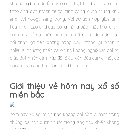
khả năng bắt đầu làm vào một loạt trò đùa casino, thể
thao and slot machine có hình dáng quan trung khu
and technology sang trọng. Với sự tích hợp giữa tính
tiêu khiển cao and các công năng bảo mật thông tin,
hôm nay xổ số miền bắc đang cầm rứa đổi cầm rứa
đổi chắt lọc tiên phong hàng đầu mang lại phần ít
nhiều ai thương mến cá online không nghỉ}{đặt online,
giúp đột nhiên cầm rứa đổi điều kiện đùa game một cơ
hội an toàn and tin tưởng and kịch tính.
Giới thiệu về hôm nay xổ số
miền bắc
hôm nay xổ số miền bắc không chỉ cần là một trong
chủng loại tên quen thuộc trong làng tiêu khiển không