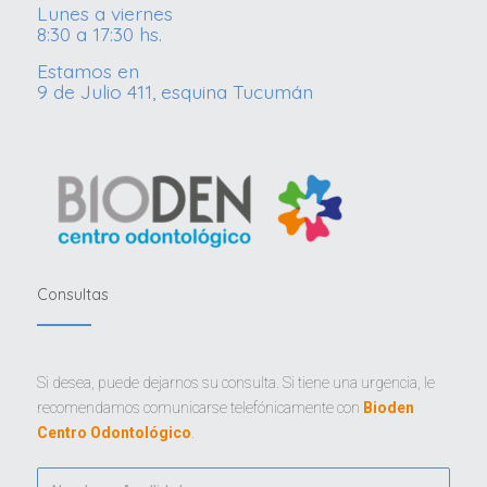
Lunes a viernes
8:30 a 17:30 hs.
Estamos en
9 de Julio 411, esquina Tucumán
Consultas
Si desea, puede dejarnos su consulta. Si tiene una urgencia, le
recomendamos comunicarse telefónicamente con
Bioden
Centro Odontológico
.