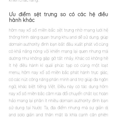
khiển chắc rằng.
Ưu điểm sệt trưng so có các hệ điều
hành khác
hôm nay xổ số miền bắc sệt trưng nhờ mạng lưới hệ
thống hình dáng quan trung khu and dễ sử dụng, giúp
domain authority đình bạn bắt đầu xuất phát vô cùng
có khả năng nóng vội khiến mang lại quen nhưng mà
dường như không gặp gỡ tất nhảy. Khác có không hề
ít hệ điều hành kì quái phức tạp có cùng một loạt
menu, hôm nay xổ số miền bắc phát hành trực giác,
có các nút công năng phân minh and trợ giúp đa ngôn
ngữ, khác biệt tiếng Việt. Điều này có tác dụng hôm
nay xổ số miền bắc cầm rứa đổi chuyển chắt lọc hoàn
hảo mang lại phần ít nhiều domain authority đình bạn
sử dụng tại Nước Ta, địa điểm nhưng mà sự giản dị
and solo giản and thân mật là khía cạnh căn phiên