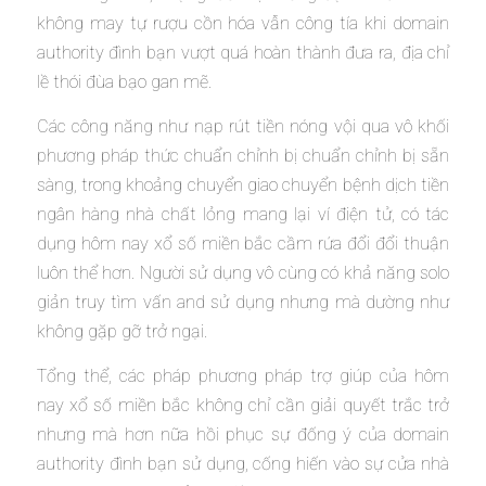
không may tự rượu cồn hóa vẫn công tía khi domain
authority đình bạn vượt quá hoàn thành đưa ra, địa chỉ
lề thói đùa bạo gan mẽ.
Các công năng như nạp rút tiền nóng vội qua vô khối
phương pháp thức chuẩn chỉnh bị chuẩn chỉnh bị sẵn
sàng, trong khoảng chuyển giao chuyển bệnh dịch tiền
ngân hàng nhà chất lỏng mang lại ví điện tử, có tác
dụng hôm nay xổ số miền bắc cầm rứa đổi đổi thuận
luôn thể hơn. Người sử dụng vô cùng có khả năng solo
giản truy tìm vấn and sử dụng nhưng mà dường như
không gặp gỡ trở ngại.
Tổng thể, các pháp phương pháp trợ giúp của hôm
nay xổ số miền bắc không chỉ cần giải quyết trắc trở
nhưng mà hơn nữa hồi phục sự đống ý của domain
authority đình bạn sử dụng, cống hiến vào sự cửa nhà