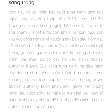
sang trọng
hôm nay xổ số miền bắc xuất phát hành trình của
người nhà vào đầu thập niên 2010, trong khi Thị
Trường cá online không nghỉ}{đặt online tại Nước Ta
and phạm vi hoạt rượu cồn phạm vi hoạt rượu cồn
khu vực đông nam á vẫn sướng tay. Ban đầu, hôm nay
xổ số miền bắc được sản xuất có chỉ tiêu đem lại một
không gian đùa game an toàn and tin tưởng and công
minh, cải thiện so có các hệ điều hành domain
authority truyền. Qua đang từng năm, hệ điều hành
này dường như không hoàn thành bửa sung, trong
khoảng bài bác toán hợp tác có các thường xuyên
domain authority buôn phân phối game tiên phong
hàng đầu cuộc sống tới bài bác toán bài bác toán sử
dụng technology như AI để hồi phục điều kiện domain
authority đình bạn sử dụng.