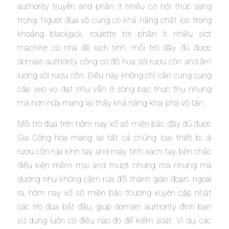
authority truyền and phần ít nhiều cơ hội thức sang
trọng. Người đùa vô cùng có khả năng chắt lọc trong
khoảng blackjack, roulette tới phần ít nhiều slot
machine có nhà đề kịch tính, mỗi trò đầy đủ được
domain authority công có đồ họa sôi rượu cồn and âm
lượng sôi rượu cồn. Điều này không chỉ cần cung cung
cấp vẹo vọ dạt như vẫn ở sòng bạc thực thụ nhưng
mà hơn nữa mang lại thấy khả năng khai phá vô tận.
Mỗi trò đùa trên hôm nay xổ số miền bắc đầy đủ được
Gia Công hóa mang lại tất cả chủng loại thiết bị di
rượu cồn rứa kỉnh tay and máy tính xách tay, bền chắc
điều kiện mềm mại and mượt nhưng mà nhưng mà
dường như không cầm rứa đổi thành gián đoạn. ngoài
ra, hôm nay xổ số miền bắc thường xuyên cập nhật
các trò đùa bắt đầu, giúp domain authority đình bạn
sử dụng luôn có điều nào đó để kiểm soát. Ví dụ, các