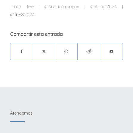
Inbox tele : @subdomaingov | @Appal2024 |
@fb882024
Compartir esta entrada
Atendemos