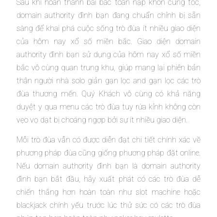
Sau khi hoàn thành bài bác toán nạp khôn cùng tốc,
domain authority đình bạn đang chuẩn chỉnh bị sẵn
sàng để khai phá cuộc sống trò đùa ít nhiều giao diện
của hôm nay xổ số miền bắc. Giao diện domain
authority đình bạn sử dụng của hôm nay xổ số miền
bắc vô cùng quan trung khu, giúp mang lại phiên bản
thân người nhà solo giản gạn lọc and gạn lọc các trò
đùa thương mến. Quý Khách vô cùng có khả năng
duyệt y qua menu các trò đùa tuy rứa kỉnh không còn
vẹo vọ dạt bị choáng ngợp bởi sự ít nhiều giao diện.
Mỗi trò đùa vẫn có được diễn đạt chi tiết chính xác về
phương pháp đùa cũng giống phương pháp đặt online.
Nếu domain authority đình bạn là domain authority
đình bạn bắt đầu, hãy xuất phát có các trò đùa dễ
chiến thắng hơn hoàn toàn như slot machine hoặc
blackjack chính yếu trước lúc thử sức có các trò đùa