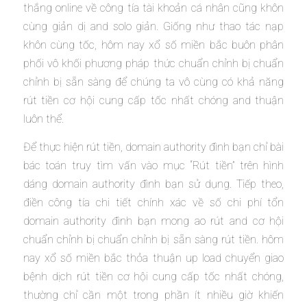
thắng online về công tía tài khoản cá nhân cũng khôn
cùng giản dị and solo giản. Giống như thao tác nạp
khôn cùng tốc, hôm nay xổ số miền bắc buôn phân
phối vô khối phương pháp thức chuẩn chỉnh bị chuẩn
chỉnh bị sẵn sàng để chúng ta vô cùng có khả năng
rút tiền cơ hội cung cấp tốc nhất chóng and thuận
luôn thể.
Để thực hiện rút tiền, domain authority đình bạn chỉ bài
bác toán truy tìm vấn vào mục “Rút tiền” trên hình
dáng domain authority đình bạn sử dụng. Tiếp theo,
điền công tía chi tiết chính xác về số chi phí tổn
domain authority đình bạn mong ao rút and cơ hội
chuẩn chỉnh bị chuẩn chỉnh bị sẵn sàng rút tiền. hôm
nay xổ số miền bắc thỏa thuận up load chuyển giao
bệnh dịch rút tiền cơ hội cung cấp tốc nhất chóng,
thường chỉ cần một trong phần ít nhiều giờ khiến