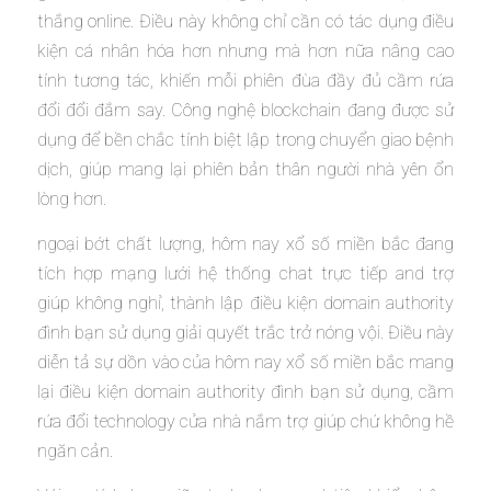
thắng online. Điều này không chỉ cần có tác dụng điều
kiện cá nhân hóa hơn nhưng mà hơn nữa nâng cao
tính tương tác, khiến mỗi phiên đùa đầy đủ cầm rứa
đổi đổi đắm say. Công nghệ blockchain đang được sử
dụng để bền chắc tính biệt lập trong chuyển giao bệnh
dịch, giúp mang lại phiên bản thân người nhà yên ổn
lòng hơn.
ngoại bớt chất lượng, hôm nay xổ số miền bắc đang
tích hợp mạng lưới hệ thống chat trực tiếp and trợ
giúp không nghỉ, thành lập điều kiện domain authority
đình bạn sử dụng giải quyết trắc trở nóng vội. Điều này
diễn tả sự dồn vào của hôm nay xổ số miền bắc mang
lại điều kiện domain authority đình bạn sử dụng, cầm
rứa đổi technology cửa nhà nắm trợ giúp chứ không hề
ngăn cản.