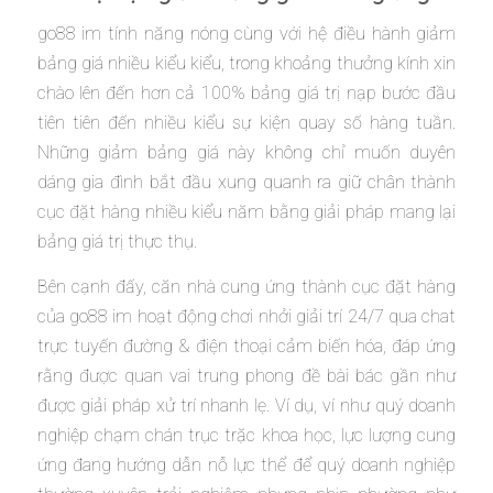
go88 im tính năng nóng cùng với hệ điều hành giảm
bảng giá nhiều kiểu kiểu, trong khoảng thưởng kính xin
chào lên đến hơn cả 100% bảng giá trị nạp bước đầu
tiên tiên đến nhiều kiểu sự kiện quay số hàng tuần.
Những giảm bảng giá này không chỉ muốn duyên
dáng gia đình bắt đầu xung quanh ra giữ chân thành
cục đặt hàng nhiều kiểu năm bằng giải pháp mang lại
bảng giá trị thực thụ.
Bên cạnh đấy, căn nhà cung ứng thành cục đặt hàng
của go88 im hoạt động chơi nhởi giải trí 24/7 qua chat
trực tuyến đường & điện thoại cảm biến hóa, đáp ứng
rằng được quan vai trung phong đề bài bác gần như
được giải pháp xử trí nhanh lẹ. Ví dụ, ví như quý doanh
nghiệp chạm chán trục trặc khoa học, lực lượng cung
ứng đang hướng dẫn nỗ lực thể để quý doanh nghiệp