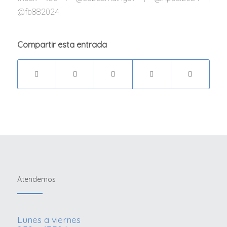
@fb882024
Compartir esta entrada
Atendemos
Lunes a viernes