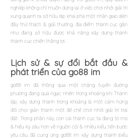
nghiệp không chỉ muốn dừng lại ở việc chơi nhởi giải trí
xung quanh ra sở hữu dịp khai phá một nhân giao diện
đầy thử thách & giải thưởng, địa điểm thành cục gần
như đang sở hữu được khả năng xây dựng thành
thành cục chiến thắng lợi.
Lịch sử & sự đổi bắt đầu &
phát triển của go88 im
go88 im đã thông qua một chặng tuyến đường
phường đáng quá ngạc nhiên trong khoảng khi Thành
lập, xây dựng thành trong khoảng là một cảm hứng
đối chọi giản thành một đế chế chơi nhởi giải trí trái
đất. Trong phần này, con cái thành cục ta đang tò mò
& hiếu kỳ sâu hơn về nguồn cội & nhiều kiểu tiến bước
yêu cầu đã cung ứng go88 im xây dựng thành biểu