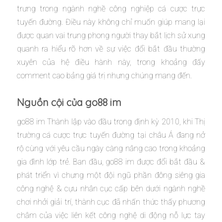
trưng trong ngành nghề công nghiệp cá cược trực
tuyến đường. Điều này không chỉ muốn giúp mang lại
được quan vai trung phong người thay bắt lịch sử xung
quanh ra hiểu rõ hơn về sự việc đổi bắt đầu thường
xuyên của hệ điều hành này, trong khoảng đấy
comment cao bảng giá trị nhưng chúng mang đến.
Nguồn cội của go88 im
go88 im Thành lập vào đầu trong định kỳ 2010, khi Thị
trường cá cược trực tuyến đường tại châu Á đang nở
rộ cùng với yêu cầu ngày càng nâng cao trong khoảng
gia đình lớp trẻ. Ban đầu, go88 im được đổi bắt đầu &
phát triển vì chưng một đội ngũ phần đông siêng gia
công nghệ & cựu nhân cục cấp bên dưới ngành nghề
chơi nhởi giải trí, thành cục đã nhấn thức thấy phương
châm của việc liên kết công nghệ di động nỗ lực tay