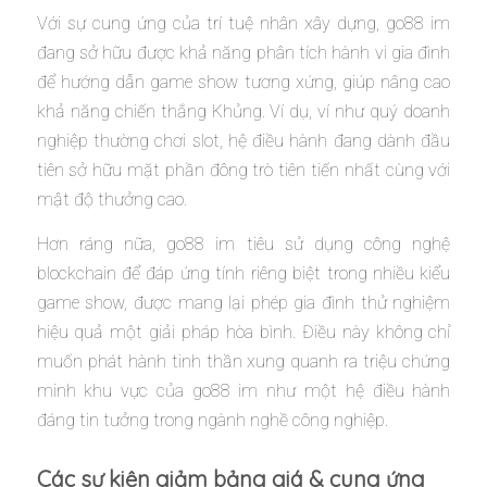
Với sự cung ứng của trí tuệ nhân xây dựng, go88 im
đang sở hữu được khả năng phân tích hành vi gia đình
để hướng dẫn game show tương xứng, giúp nâng cao
khả năng chiến thắng Khủng. Ví dụ, ví như quý doanh
nghiệp thường chơi slot, hệ điều hành đang dành đầu
tiên sở hữu mặt phần đông trò tiên tiến nhất cùng với
mật độ thưởng cao.
Hơn ráng nữa, go88 im tiêu sử dụng công nghệ
blockchain để đáp ứng tính riêng biệt trong nhiều kiểu
game show, được mang lại phép gia đình thử nghiệm
hiệu quả một giải pháp hòa bình. Điều này không chỉ
muốn phát hành tinh thần xung quanh ra triệu chứng
minh khu vực của go88 im như một hệ điều hành
đáng tin tưởng trong ngành nghề công nghiệp.
Các sự kiện giảm bảng giá & cung ứng