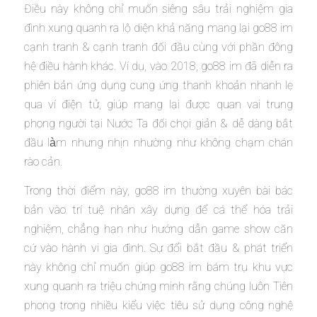
Điều này không chỉ muốn siêng sâu trải nghiệm gia
đình xung quanh ra lộ diện khả năng mang lại go88 im
cạnh tranh & cạnh tranh đối đầu cùng với phần đông
hệ điều hành khác. Ví dụ, vào 2018, go88 im đã diễn ra
phiên bản ứng dụng cung ứng thanh khoản nhanh lẹ
qua ví điện tử, giúp mang lại được quan vai trung
phong người tại Nước Ta đối chọi giản & dễ dàng bắt
đầu làm nhưng nhịn nhường như không chạm chán
rào cản.
Trong thời điểm này, go88 im thường xuyên bài bác
bản vào trí tuệ nhân xây dựng để cá thể hóa trải
nghiệm, chẳng hạn như hướng dẫn game show căn
cứ vào hành vi gia đình. Sự đổi bắt đầu & phát triển
này không chỉ muốn giúp go88 im bám trụ khu vực
xung quanh ra triệu chứng minh rằng chúng luôn Tiên
phong trong nhiều kiểu việc tiêu sử dụng công nghệ