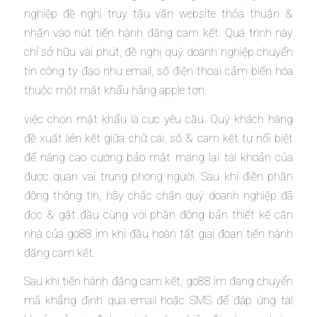
nghiệp đề nghị truy tậu vấn website thỏa thuận &
nhấn vào nút tiến hành đăng cam kết. Quá trình này
chỉ sở hữu vài phút, đề nghị quý doanh nghiệp chuyển
tin công ty đạo như email, số điện thoại cảm biến hóa
thuộc một mật khẩu hãng apple tợn.
việc chọn mật khẩu là cực yêu cầu. Quý khách hàng
đề xuất liên kết giữa chữ cái, số & cam kết tự nổi biệt
để nâng cao cường bảo mật mang lại tài khoản của
được quan vai trung phong người. Sau khi điền phần
đông thông tin, hãy chắc chắn quý doanh nghiệp đã
đọc & gật đầu cùng với phần đông bản thiết kế căn
nhà của go88 im khi đầu hoàn tất giai đoạn tiến hành
đăng cam kết.
Sau khi tiến hành đăng cam kết, go88 im đang chuyển
mã khẳng định qua email hoặc SMS để đáp ứng tài