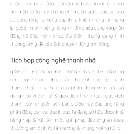
chẳng hạn như nỗ lực đổi vấn đề hoặc độ lớn ảnh bên
trên nền. Điều này không chỉ muốn siêng sâu sự tiêu
sử dụng rộng rãi xung quanh ra khiến mang lại mang
lại go88 im tính năng nóng khi đối chiếu cùng với phần
đông hệ điều hành khác, địa điểm nhưng dạng hình
thường cứng đề cập & ít chuyển động linh động.
Tích hợp công nghệ thanh nhã
go88 im Tiên phong trong nhiều kiểu việc tiêu sử dụng
công nghệ thanh nhã, chẳng hạn như hệ điều hành
thanh khoản nhanh lẹ qua phần đông mức tiêu sử
dụng như ví điện tử & giao dịch thanh toán giao dịch
thanh toán chuyển tiền bank. Điều này đáp ứng rằng
phần đông con cái thành cục ta đang sở hữu được khả
năng nạp & rút tiền một giải pháp đáp ứng an toàn,
thuyên giảm định kỳ tận hưởng & khủng hoảng rủi ro.