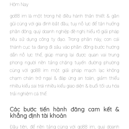
go88 im là một trong hệ điều hành thân thiết & gần
gũi cùng với gia đình bắt đầu, tuy nỗ lực để tận hưởng
phần đông, quý doanh nghiệp đề nghị hiểu rõ giải pháp
tiêu sử dụng công ty đạo. Trong phần này, con cái
thành cục ta đang đi sâu vào phần đông bước hướng
dẫn nỗ lực thể, giúp mang lại được quan vai trung
phong người nền tảng chặng tuyến đường phường
cùng với go88 im một giải pháp mạch lạc không
chạm chán trở ngại & đáp ứng an toàn, giảm thiểu
nhiều kiểu sai trái nhiều kiểu giao diện & buổi tối ưu hóa
trải nghiệm cá thể.
Các bước tiến hành đăng cam kết &
khẳng định tài khoản
Đầu tiên, để nền tảng cùng với go88 im, quý doanh