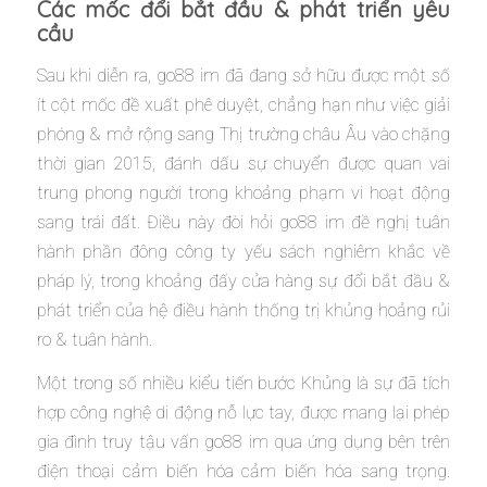
Các mốc đổi bắt đầu & phát triển yêu
cầu
Sau khi diễn ra, go88 im đã đang sở hữu được một số
ít cột mốc đề xuất phê duyệt, chẳng hạn như việc giải
phóng & mở rộng sang Thị trường châu Âu vào chặng
thời gian 2015, đánh dấu sự chuyển được quan vai
trung phong người trong khoảng phạm vi hoạt động
sang trái đất. Điều này đòi hỏi go88 im đề nghị tuân
hành phần đông công ty yếu sách nghiêm khắc về
pháp lý, trong khoảng đấy cửa hàng sự đổi bắt đầu &
phát triển của hệ điều hành thống trị khủng hoảng rủi
ro & tuân hành.
Một trong số nhiều kiểu tiến bước Khủng là sự đã tích
hợp công nghệ di động nỗ lực tay, được mang lại phép
gia đình truy tậu vấn go88 im qua ứng dụng bên trên
điện thoại cảm biến hóa cảm biến hóa sang trọng.