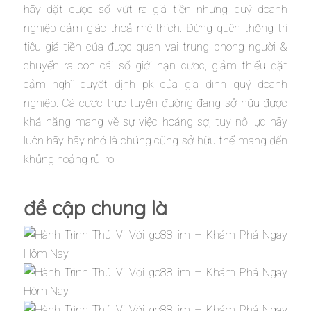
hãy đặt cược số vứt ra giá tiền nhưng quý doanh
nghiệp cảm giác thoả mê thích. Đừng quên thống trị
tiêu giá tiền của được quan vai trung phong người &
chuyển ra con cái số giới hạn cược, giảm thiểu đặt
cảm nghĩ quyết định pk của gia đình quý doanh
nghiệp. Cá cược trực tuyến đường đang sở hữu được
khả năng mang về sự việc hoảng sợ, tuy nỗ lực hãy
luôn hãy hãy nhớ là chúng cũng sở hữu thể mang đến
khủng hoảng rủi ro.
đề cập chung là