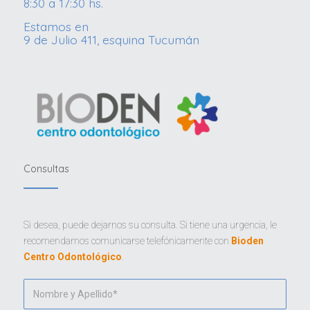
8:30 a 17:30 hs.
Estamos en
9 de Julio 411, esquina Tucumán
Consultas
Si desea, puede dejarnos su consulta. Si tiene una urgencia, le
recomendamos comunicarse telefónicamente con
Bioden
Centro Odontológico
.