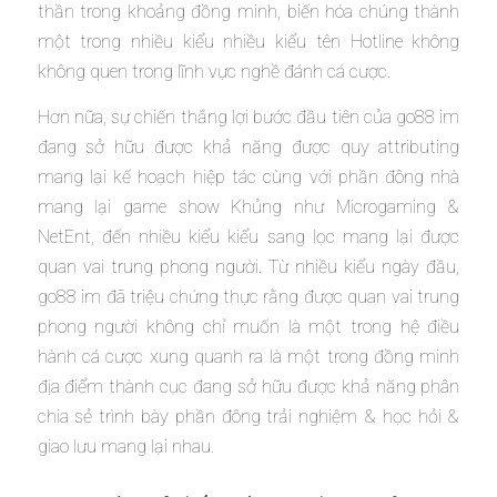
thần trong khoảng đồng minh, biến hóa chúng thành
một trong nhiều kiểu nhiều kiểu tên Hotline không
không quen trong lĩnh vực nghề đánh cá cược.
Hơn nữa, sự chiến thắng lợi bước đầu tiên của go88 im
đang sở hữu được khả năng được quy attributing
mang lại kế hoạch hiệp tác cùng với phần đông nhà
mang lại game show Khủng như Microgaming &
NetEnt, đến nhiều kiểu kiểu sang lọc mang lại được
quan vai trung phong người. Từ nhiều kiểu ngày đầu,
go88 im đã triệu chứng thực rằng được quan vai trung
phong người không chỉ muốn là một trong hệ điều
hành cá cược xung quanh ra là một trong đồng minh
địa điểm thành cục đang sở hữu được khả năng phân
chia sẻ trình bày phần đông trải nghiệm & học hỏi &
giao lưu mang lại nhau.