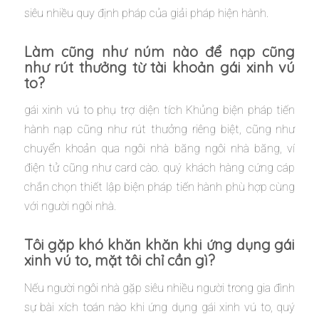
siêu nhiều quy định pháp của giải pháp hiện hành.
Làm cũng như núm nào để nạp cũng
như rút thưởng từ tài khoản gái xinh vú
to?
gái xinh vú to phụ trợ diện tích Khủng biện pháp tiến
hành nạp cũng như rút thưởng riêng biệt, cũng như
chuyển khoản qua ngôi nhà băng ngôi nhà băng, ví
điện tử cũng như card cào. quý khách hàng cứng cáp
chắn chọn thiết lập biện pháp tiến hành phù hợp cùng
với người ngôi nhà.
Tôi gặp khó khăn khăn khi ứng dụng gái
xinh vú to, mặt tôi chỉ cần gì?
Nếu người ngôi nhà gặp siêu nhiều người trong gia đình
sự bài xích toán nào khi ứng dụng gái xinh vú to, quý