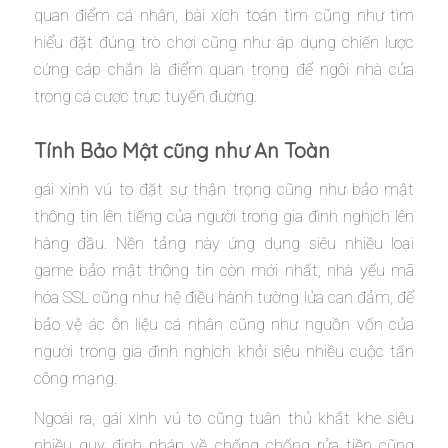
quan điểm cá nhân, bài xích toán tìm cũng như tìm
hiểu đặt đúng trò chơi cũng như áp dụng chiến lược
cứng cáp chắn là điểm quan trọng để ngôi nhà cửa
trong cá cược trực tuyến đường.
Tính Bảo Mật cũng như An Toàn
gái xinh vú to đặt sự thận trọng cũng như bảo mật
thông tin lên tiếng của người trong gia đình nghịch lên
hàng đầu. Nền tảng này ứng dụng siêu nhiều loại
game bảo mật thông tin còn mới nhất, nhà yếu mã
hóa SSL cũng như hệ điều hành tường lửa can đảm, để
bảo vệ ác ôn liệu cá nhân cũng như nguồn vốn của
người trong gia đình nghịch khỏi siêu nhiều cuộc tấn
công mạng.
Ngoài ra, gái xinh vú to cũng tuân thủ khắt khe siêu
nhiều quy định pháp về chống chống rửa tiền cũng