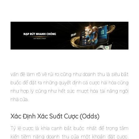
vấn đề làm rõ về rủi ro cũng như doanh thu là siêu bắt
buộc để đặt ra những quyết định cá cược hài hòa cũng
như hợp lý cũng như hết sức mượt hóa tài năng ngôi
nhà cửa.
Xác Định Xác Suất Cược (Odds)
Tỷ lệ cược là khía cạnh bắt buộc nhất để trọng tâm
kiến tiềm năng doanh thu của một khoản đặt cược.