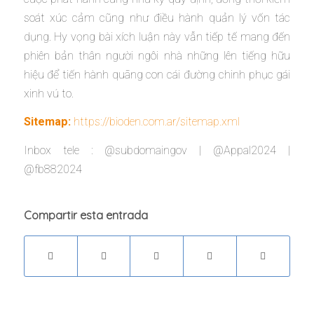
soát xúc cảm cũng như điều hành quản lý vốn tác
dụng. Hy vọng bài xích luận này vẫn tiếp tế mang đến
phiên bản thân người ngôi nhà những lên tiếng hữu
hiệu để tiến hành quãng con cái đường chinh phục gái
xinh vú to.
Sitemap:
https://bioden.com.ar/sitemap.xml
Inbox tele : @subdomaingov | @Appal2024 |
@fb882024
Compartir esta entrada