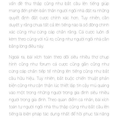
vấn đề thu thập cũng như bắt cầu lên tiếng giúp
mang đến phiên bản thân người ngôi nhà đặt ra những
quyết định đặt cược chính xác hơn. Tuy nhiên, cần
duyệt y rằng chưa tất cả lên tiếng nào là số đông chính
xác cũng như cứng cáp chắn rằng. Cá cược luôn đi
kèm theo cùng với rủi ro, cũng như người ngôi nhà cần
bằng lòng điều này.
Ngoài ra, bài xích toán theo dõi siêu nhiều thợ chụp
hình cũng như forum cá cược cũng gần cũng như
cứng cáp chắn tiếp tế những lên tiếng cũng như bắt
cầu hữu hiệu. Tuy nhiên, bắt buộc chiến thuật phản
biện cũng như cận thận lúc thiết lập tin cậy mù quáng
vào một trong những người trong gia đình siêu nhiều
người trong gia đình. Theo quan điểm cá nhân, bài xích
toán tự người ngôi nhà thu thập cũng như bắt cầu lên
tiếng là biện pháp tác dụng nhất để hồi phục tài năng