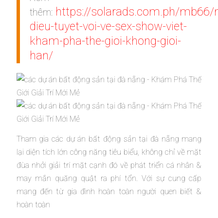
https://solarads.com.ph/mb66/
thêm:
dieu-tuyet-voi-ve-sex-show-viet-
kham-pha-the-gioi-khong-gioi-
han/
Tham gia các dự án bất động sản tại đà nẵng mang
lại diện tích lớn công năng tiêu biểu, không chỉ về mặt
đùa nhởi giải trí mặt cạnh đó về phát triển cá nhân &
may mắn quăng quật ra phí tổn. Với sự cung cấp
mang đến từ gia đình hoàn toàn người quen biết &
hoàn toàn