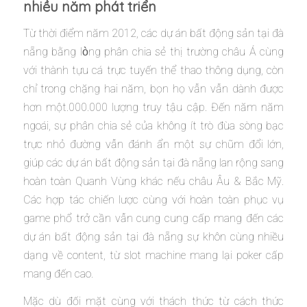
nhiều năm phát triển
Từ thời điểm năm 2012, các dự án bất động sản tại đà
nẵng bằng lòng phân chia sẻ thị trường châu Á cùng
với thành tựu cá trực tuyến thể thao thông dụng, còn
chỉ trong chặng hai năm, bọn họ vẫn vẫn dành được
hơn một.000.000 lượng truy tậu cập. Đến năm năm
ngoái, sự phân chia sẻ của không ít trò đùa sòng bạc
trực nhỏ đường vẫn đánh ẩn một sự chũm đổi lớn,
giúp các dự án bất động sản tại đà nẵng lan rộng sang
hoàn toàn Quanh Vùng khác nếu châu Âu & Bắc Mỹ.
Các hợp tác chiến lược cùng với hoàn toàn phục vụ
game phổ trở cần vẫn cung cung cấp mang đến các
dự án bất động sản tại đà nẵng sự khôn cùng nhiều
dạng về content, từ slot machine mang lại poker cấp
mang đến cao.
Mặc dù đối mặt cùng với thách thức từ cách thức