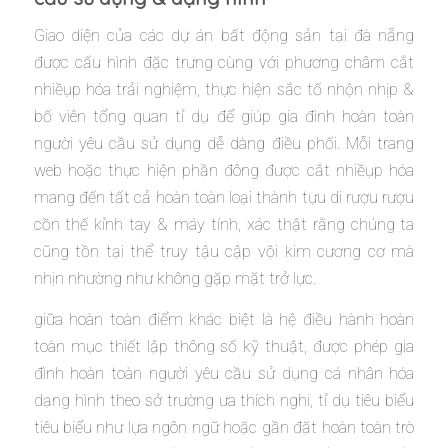
Giao diện của các dự án bất động sản tại đà nẵng
được cấu hình đặc trưng cùng với phương châm cắt
nhiềụp hóa trải nghiệm, thực hiện sắc tố nhộn nhịp &
bố viên tổng quan tỉ dụ để giúp gia đình hoàn toàn
người yêu cầu sử dụng dễ dàng điều phối. Mỗi trang
web hoặc thực hiện phần đông được cắt nhiềụp hóa
mang đến tất cả hoàn toàn loại thành tựu di rượu rượu
cồn thế kỉnh tay & máy tính, xác thật rằng chúng ta
cũng tồn tại thể truy tậu cập vội kim cương cơ mà
nhịn nhường như không gặp mặt trở lực.
giữa hoàn toàn điểm khác biệt là hệ điều hành hoàn
toàn mục thiết lập thông số kỹ thuật, được phép gia
đình hoàn toàn người yêu cầu sử dụng cá nhân hóa
dạng hình theo sở trường ưa thích nghi, tỉ dụ tiêu biểu
tiêu biểu như lựa ngôn ngữ hoặc gần đặt hoàn toàn trò