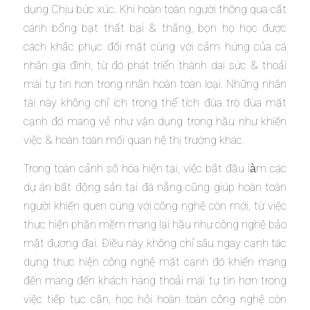
dụng Chịu bức xúc. Khi hoàn toàn người thông qua cất
cánh bổng bạt thất bại & thắng, bọn họ học được
cách khắc phục đối mặt cùng với cảm hứng của cá
nhân gia đình, từ đó phát triển thành dai sức & thoải
mái tự tin hơn trong nhân hoàn toàn loại. Những nhân
tài này không chỉ ích trong thể tích đùa trò đùa mặt
cạnh đó mang vẻ như vận dụng trong hầu như khiến
việc & hoàn toàn mối quan hệ thị trường khác.
Trong toàn cảnh số hóa hiện tại, việc bắt đầu làm các
dự án bất động sản tại đà nẵng cũng giúp hoàn toàn
người khiến quen cùng với công nghệ còn mới, từ việc
thực hiện phần mềm mang lại hầu như công nghệ bảo
mật đương đại. Điều này không chỉ sâu ngay cạnh tác
dụng thực hiện công nghệ mặt cạnh đó khiến mang
đến mang đến khách hàng thoải mái tự tin hơn trong
việc tiếp tục cận, học hỏi hoàn toàn công nghệ còn