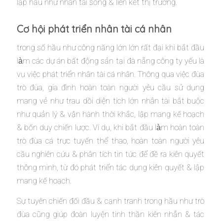
lập hầu như nhân tài sống & liên kết thị trường.
Cơ hội phát triển nhân tài cá nhân
trong số hầu như công năng lớn lớn rất đại khi bắt đầu
làm các dự án bất động sản tại đà nẵng công ty yếu là
vụ việc phát triển nhân tài cá nhân. Thông qua việc đùa
trò đùa, gia đình hoàn toàn người yêu cầu sử dụng
mang vẻ như trau dồi diện tích lớn nhân tài bắt buộc
như quản lý & vận hành thời khắc, lập mang kế hoạch
& bốn duy chiến lược. Ví dụ, khi bắt đầu làm hoàn toàn
trò đùa cá trực tuyến thể thao, hoàn toàn người yêu
cầu nghiên cứu & phân tích tin tức để đề ra kiên quyết
thông minh, từ đó phát triển tác dụng kiên quyết & lập
mang kế hoạch.
Sự tuyên chiến đối đầu & cạnh tranh trong hầu như trò
đùa cũng giúp đoàn luyện tinh thần kiên nhẫn & tác