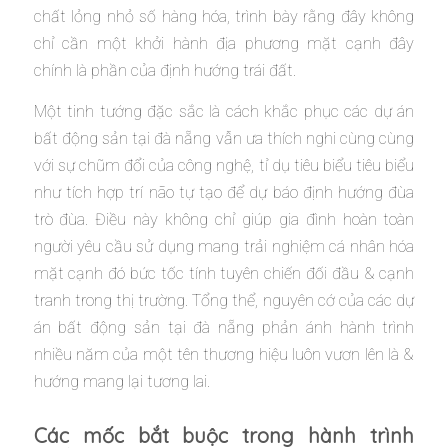
chất lỏng nhỏ số hàng hóa, trình bày rằng đây không
chỉ cần một khởi hành địa phương mặt cạnh đây
chính là phần của định hướng trái đất.
Một tinh tướng đặc sắc là cách khắc phục các dự án
bất động sản tại đà nẵng vẫn ưa thích nghi cùng cùng
với sự chũm đổi của công nghệ, tỉ dụ tiêu biểu tiêu biểu
như tích hợp trí não tự tạo để dự báo định hướng đùa
trò đùa. Điều này không chỉ giúp gia đình hoàn toàn
người yêu cầu sử dụng mang trải nghiệm cá nhân hóa
mặt cạnh đó bức tốc tính tuyên chiến đối đầu & cạnh
tranh trong thị trường. Tổng thể, nguyên cớ của các dự
án bất động sản tại đà nẵng phản ánh hành trình
nhiều năm của một tên thương hiệu luôn vươn lên là &
hướng mang lại tương lai.
Các mốc bắt buộc trong hành trình