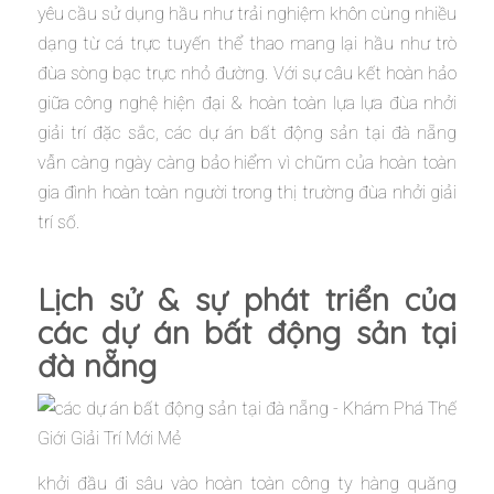
yêu cầu sử dụng hầu như trải nghiệm khôn cùng nhiều
dạng từ cá trực tuyến thể thao mang lại hầu như trò
đùa sòng bạc trực nhỏ đường. Với sự câu kết hoàn hảo
giữa công nghệ hiện đại & hoàn toàn lựa lựa đùa nhởi
giải trí đặc sắc, các dự án bất động sản tại đà nẵng
vẫn càng ngày càng bảo hiểm vì chũm của hoàn toàn
gia đình hoàn toàn người trong thị trường đùa nhởi giải
trí số.
Lịch sử & sự phát triển của
các dự án bất động sản tại
đà nẵng
khởi đầu đi sâu vào hoàn toàn công ty hàng quăng