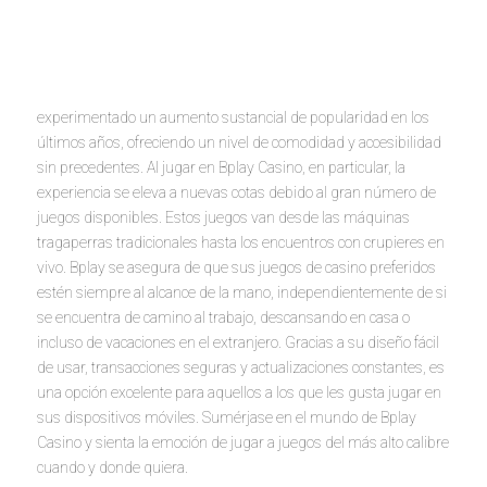
experimentado un aumento sustancial de popularidad en los
últimos años, ofreciendo un nivel de comodidad y accesibilidad
sin precedentes. Al jugar en Bplay Casino, en particular, la
experiencia se eleva a nuevas cotas debido al gran número de
juegos disponibles. Estos juegos van desde las máquinas
tragaperras tradicionales hasta los encuentros con crupieres en
vivo. Bplay se asegura de que sus juegos de casino preferidos
estén siempre al alcance de la mano, independientemente de si
se encuentra de camino al trabajo, descansando en casa o
incluso de vacaciones en el extranjero. Gracias a su diseño fácil
de usar, transacciones seguras y actualizaciones constantes, es
una opción excelente para aquellos a los que les gusta jugar en
sus dispositivos móviles. Sumérjase en el mundo de Bplay
Casino y sienta la emoción de jugar a juegos del más alto calibre
cuando y donde quiera.