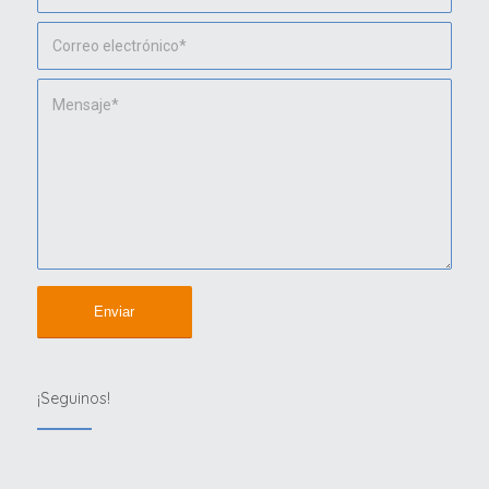
¡Seguinos!