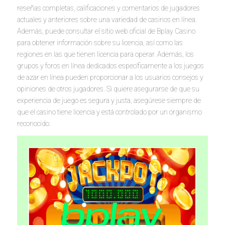
reseñas completas, calificaciones y comentarios de jugadores
actuales y anteriores sobre una variedad de casinos en línea.
Además, puede consultar el sitio web oficial de Bplay Casino
para obtener información sobre su licencia, así como las
regiones en las que tienen licencia para operar. Además, los
grupos y foros en línea dedicados específicamente a los juegos
de azar en línea pueden proporcionar a los usuarios consejos y
opiniones de otros jugadores. Si quiere asegurarse de que su
experiencia de juego es segura y justa, asegúrese siempre de
que el casino tiene licencia y está controlado por un organismo
reconocido.